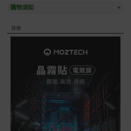
購物須知
+
退/換貨須知
詳情
本網站消費者享有商品到貨七天鑑賞期之權益(鑑賞期並非
試用期)。
到貨七天內消費者有權申請退貨或換貨；超過七天以上(含
假日)，恕無法辦理。
退回之商品必須是全新狀態且完整包裝(含商品、附件、包
裝、紙箱及所有附隨文件或資料)。
商品到貨後進行開箱前請全程錄影以確保自身權益 ! 非商
品本身瑕疵之退貨商品若有上述不完整之情況，本公司有
權向消費者收取相應的整新費用。
*遊戲光碟、軟體等影音商品屬智慧財產權之商品。依消費
者保護法第十九條第二項規定，一經拆封後恕不接受退換
貨。
如有相關退換貨服務需求，您可以透過專線或服務信箱聯
繫客服。