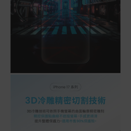
配送服務
本站商品除有特別標示收取運費之商品，其餘全館皆可免
運宅配到府。
Acer旗下品牌商品除可宅配配送全台各地外，部分商品可
以選擇配送至全台各地服務中心。
在消費者完成訂單付款後兩個工作天內會安排訂單出貨，
非Acer旗下品牌商品依配合廠商規範，可能會有無法配送
外島的狀況，
您可以於「我的訂單」內查詢訂單出貨狀態 (路徑：我的帳
號 > 我的訂單)。
實際的到貨時間依配合的物流商做安排，在無特殊狀況下
可在出貨後的兩個工作天內送達。
預購商品依商品頁面上的出貨時間安排，且有可能因實際
生產狀況有延後情況發生。
保固與售後服務
Acer旗下品牌商品保固期限與說明請參考此連結：
http