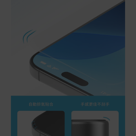
s://www.acer.com/tw-zh/support/warranty/product-wa
rranties
非Acer旗下品牌商品保固依各商品和之廠商有所不同，詳
情請參考商品說明。
如有相關保固問題以及售後服務問題，您可以透過專線或
服務信箱聯繫客服。
付款方式
本網站提供以下付款方式：
信用卡一次付清：支援Visa、Master Card及JCB卡
別
信用卡分期付款：限指定商品使用，滿1千享3期0利
率/滿1萬享3期0利率/滿3萬享12期0利率
銀行帳戶轉帳：使用一次性虛擬帳戶
LINEPAY(含iPASS MONEY)
Apple Pay：須使用行動裝置
Samsung Wallet (原Samsung Pay)：須使用行動裝