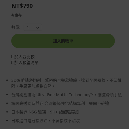
NT$790
gallery
images
gallery
有庫存
數量:
加入購物車
加入並比較
加入願望清單
3D冷雕精密切割，緊密貼合螢幕邊緣，達到全面覆蓋，不留縫
隙，手感更加順暢自然。
台灣獨創技術 Ultra-Fine Matte Technology™，細膩滑順手感
霧面高透同時並存 台灣邊緣強化結構專利，堅固不碎邊
日本製造 NSG 玻璃，9H+ 級超強硬度
日本進口電競指紋油，不留指紋不沾妝