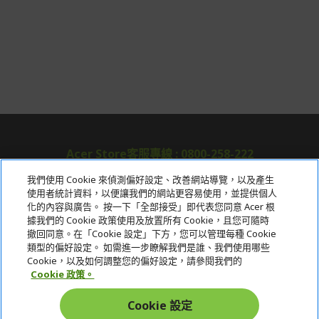
Acer Store客服專線 : 0800-258-222
我們使用 Cookie 來偵測偏好設定、改善網站導覽，以及產生
使用者統計資料，以便讓我們的網站更容易使用，並提供個人
關於宏碁
化的內容與廣告。 按一下「全部接受」即代表您同意 Acer 根
據我們的 Cookie 政策使用及放置所有 Cookie，且您可隨時
服務
撤回同意。在「Cookie 設定」下方，您可以管理每種 Cookie
類型的偏好設定。 如需進一步瞭解我們是誰、我們使用哪些
宏碁網路商城
Cookie，以及如何調整您的偏好設定，請參閱我們的
Cookie 政策。
帳戶
Cookie 設定
在社群上追蹤 Acer