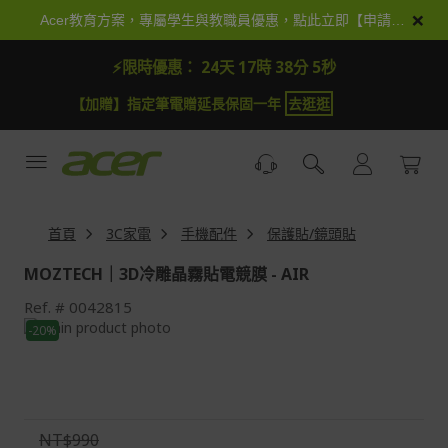
跳
×
Acer教育方案，專屬學生與教職員優惠，點此立即【申請加入】
到
內
⚡限時優惠：
24天 17時 38分 3秒
容
【加贈】指定筆電贈延長保固一年
去逛逛
首頁
3C家電
手機配件
保護貼/鏡頭貼
MOZTECH｜3D冷雕晶霧貼電競膜 - AIR
Ref.
0042815
Skip
-20%
to
Skip
the
to
end
the
of
beginning
the
of
NT$990
images
the