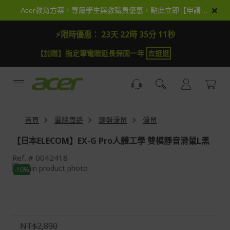
跳
×
Acer教育方案，專屬學生與教職員優惠，點此立即【申請加入】
到
內
⚡限時優惠：
23天 22時 35分 11秒
容
【加贈】指定筆電贈延長保固一年
去逛逛
首頁
電腦周邊
鍵盤滑鼠
滑鼠
【日本ELECOM】EX-G Pro人體工學 雙模靜音滑鼠L黑
Ref.
0042418
Skip
-10%
to
Skip
the
to
end
the
of
beginning
the
of
NT$2,890
images
the