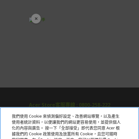
預購商品依商品頁面上的出貨時間安排，且有可能因實際
生產狀況有延後情況發生。
×
保固與售後服務
開學裝備全面降價
Acer旗下品牌商品保固期限與說明請參考此連結：
http
s://www.acer.com/tw-zh/support/warranty/product-wa
rranties
非Acer旗下品牌商品保固依各商品和之廠商有所不同，詳
情請參考商品說明。
如有相關保固問題以及售後服務問題，您可以透過專線或
服務信箱聯繫客服。
付款方式
本網站提供以下付款方式：
Acer Store客服專線 : 0800-258-222
信用卡一次付清：支援Visa、Master Card及JCB卡
別
我們使用 Cookie 來偵測偏好設定、改善網站導覽，以及產生
信用卡分期付款：限指定商品使用，滿1千享3期0利
使用者統計資料，以便讓我們的網站更容易使用，並提供個人
關於宏碁
率/滿1萬享3期0利率/滿3萬享12期0利率
化的內容與廣告。 按一下「全部接受」即代表您同意 Acer 根
據我們的 Cookie 政策使用及放置所有 Cookie，且您可隨時
服務
銀行帳戶轉帳：使用一次性虛擬帳戶