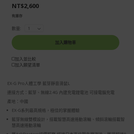
NT$2,600
gallery
images
gallery
有庫存
數量:
加入購物車
加入並比較
加入願望清單
EX-G Pro人體工學 藍芽靜音滑鼠L
連接方式：藍芽、無線2.4G 內建充電鋰電池 可接電腦充電
產地：中國
EX-G系列最高規格，極佳的掌握體驗
藍芽無線雙模設計，搭載智慧高速捲動滾輪、傾斜滾輪搭載智
慧高速捲動滾輪