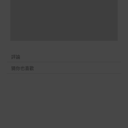
者保護法第十九條第二項規定，一經拆封後恕不接受退換
貨。
如有相關退換貨服務需求，您可以透過專線或服務信箱聯
繫客服。
配送服務
本站商品除有特別標示收取運費之商品，其餘全館皆可免
運宅配到府。
評論
Acer旗下品牌商品除可宅配配送全台各地外，部分商品可
以選擇配送至全台各地服務中心。
猜你也喜歡
在消費者完成訂單付款後兩個工作天內會安排訂單出貨，
非Acer旗下品牌商品依配合廠商規範，可能會有無法配送
外島的狀況，
您可以於「我的訂單」內查詢訂單出貨狀態 (路徑：我的帳
號 > 我的訂單)。
實際的到貨時間依配合的物流商做安排，在無特殊狀況下
可在出貨後的兩個工作天內送達。