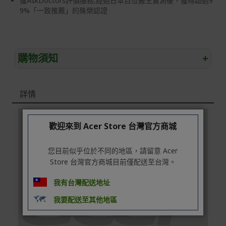
獲AskDoctors評價服務,經過日本百位醫生實測後，獲得超過9
9%「一致推薦」的殊榮認證
購物須知
+
退/換貨須知
詳情
本網站消費者享有商品到貨七天鑑賞期之權益(鑑賞期並非
試用期)。
到貨七天內消費者有權申請退貨或換貨；超過七天以上(含
歡迎來到 Acer Store 台灣官方商城
假日)，恕無法辦理。
您目前似乎位於不同的地區，請留意 Acer
退回之商品必須是全新狀態且完整包裝(含商品、附件、包
Store 台灣官方商城目前僅配送至台灣。
裝、紙箱及所有附隨文件或資料)。
商品到貨後進行開箱前請全程錄影以確保自身權益 ! 非商
我有台灣配送地址
品本身瑕疵之退貨商品若有上述不完整之情況，本公司有
我要配送至其他地區
權向消費者收取相應的整新費用。
*遊戲光碟、軟體等影音商品屬智慧財產權之商品。依消費