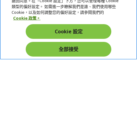
撤回同意。在「Cookie 設定」下方，您可以管理每種 Cookie
類型的偏好設定。 如需進一步瞭解我們是誰、我們使用哪些
LINEPAY(含iPASS MONEY)
宏碁網路商城
Cookie，以及如何調整您的偏好設定，請參閱我們的
Apple Pay：須使用行動裝置
Cookie 政策。
帳戶
Samsung Wallet (原Samsung Pay)：須使用行動裝
Cookie 設定
置
在社群上追蹤 Acer
全部接受
本網站提供之安全支付：
Acer Store | 宏碁官方商城 | 統一編號：20828393 | Acer 版權所有