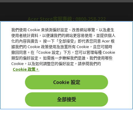
Acer Store客服專線 : 0800-258-222
我們使用 Cookie 來偵測偏好設定、改善網站導覽，以及產生
使用者統計資料，以便讓我們的網站更容易使用，並提供個人
關於宏碁
化的內容與廣告。 按一下「全部接受」即代表您同意 Acer 根
據我們的 Cookie 政策使用及放置所有 Cookie，且您可隨時
服務
撤回同意。在「Cookie 設定」下方，您可以管理每種 Cookie
類型的偏好設定。 如需進一步瞭解我們是誰、我們使用哪些
宏碁網路商城
Cookie，以及如何調整您的偏好設定，請參閱我們的
Cookie 政策。
帳戶
Cookie 設定
在社群上追蹤 Acer
全部接受
本網站提供之安全支付：