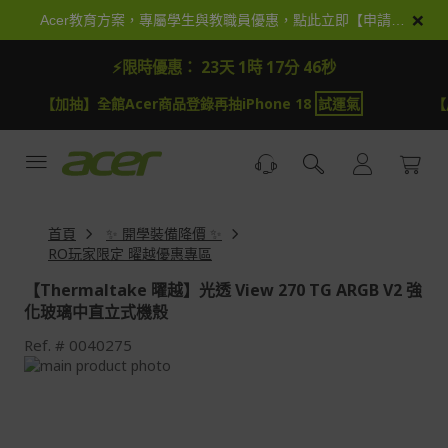
跳
×
Acer教育方案，專屬學生與教職員優惠，點此立即【申請加入】
到
內
⚡限時優惠：
23天 1時 17分 44秒
容
【加抽】全館Acer商品登錄再抽iPhone 18
試運氣
【
首頁
✨ 開學裝備降價 ✨
RO玩家限定 曜越優惠專區
【Thermaltake 曜越】光透 View 270 TG ARGB V2 強
化玻璃中直立式機殼
Ref.
0040275
Skip
to
Skip
the
to
end
the
of
beginning