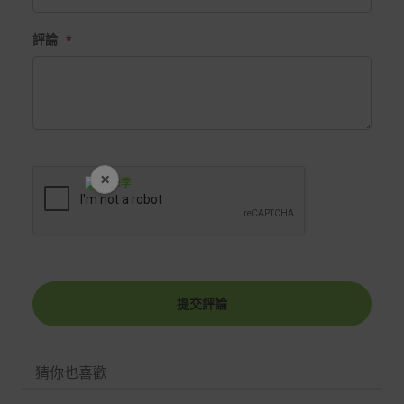
配送服務
本站商品除有特別標示收取運費之商品，其餘全館皆可免
評論
運宅配到府。
Acer旗下品牌商品除可宅配配送全台各地外，部分商品可
以選擇配送至全台各地服務中心。
在消費者完成訂單付款後兩個工作天內會安排訂單出貨，
非Acer旗下品牌商品依配合廠商規範，可能會有無法配送
×
外島的狀況，
開學裝備全面降價
您可以於「我的訂單」內查詢訂單出貨狀態 (路徑：我的帳
號 > 我的訂單)。
實際的到貨時間依配合的物流商做安排，在無特殊狀況下
可在出貨後的兩個工作天內送達。
提交評論
預購商品依商品頁面上的出貨時間安排，且有可能因實際
生產狀況有延後情況發生。
保固與售後服務
猜你也喜歡
Acer旗下品牌商品保固期限與說明請參考此連結：
http
s://www.acer.com/tw-zh/support/warranty/product-wa