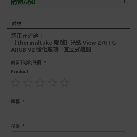
購物須知
+
退/換貨須知
評論
本網站消費者享有商品到貨七天鑑賞期之權益(鑑賞期並非
試用期)。
您正在評論：
【Thermaltake 曜越】光透 View 270 TG
到貨七天內消費者有權申請退貨或換貨；超過七天以上(含
假日)，恕無法辦理。
ARGB V2 強化玻璃中直立式機殼
退回之商品必須是全新狀態且完整包裝(含商品、附件、包
請留下您的評價
裝、紙箱及所有附隨文件或資料)。
Product
商品到貨後進行開箱前請全程錄影以確保自身權益 ! 非商
品本身瑕疵之退貨商品若有上述不完整之情況，本公司有
權向消費者收取相應的整新費用。
1
2
3
4
5
star
stars
stars
stars
stars
*遊戲光碟、軟體等影音商品屬智慧財產權之商品。依消費
暱稱
者保護法第十九條第二項規定，一經拆封後恕不接受退換
貨。
如有相關退換貨服務需求，您可以透過專線或服務信箱聯
摘要
繫客服。