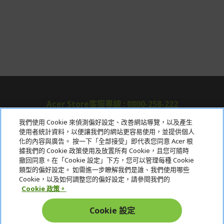
Acer Store客服專線 : 0800-258-222
我們使用 Cookie 來偵測偏好設定、改善網站導覽，以及產生
使用者統計資料，以便讓我們的網站更容易使用，並提供個人
關於宏碁
化的內容與廣告。 按一下「全部接受」即代表您同意 Acer 根
據我們的 Cookie 政策使用及放置所有 Cookie，且您可隨時
服務
撤回同意。在「Cookie 設定」下方，您可以管理每種 Cookie
類型的偏好設定。 如需進一步瞭解我們是誰、我們使用哪些
宏碁網路商城
Cookie，以及如何調整您的偏好設定，請參閱我們的
Cookie 政策。
帳戶
Cookie 設定
在社群上追蹤 Acer