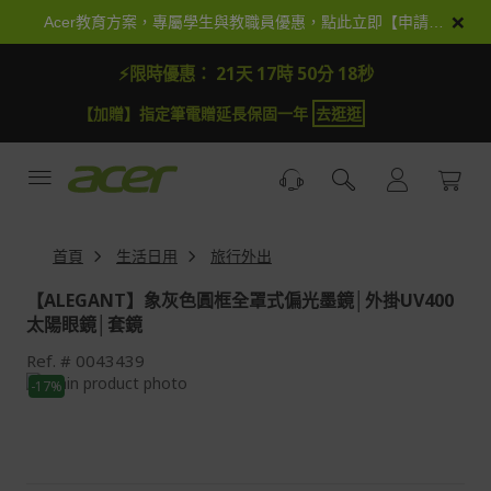
跳
×
Acer教育方案，專屬學生與教職員優惠，點此立即【申請加入】
到
內
⚡限時優惠：
21天 17時 50分 16秒
容
加贈】指定筆電贈延長保固一年
去逛逛
【加抽】全館Ac
首頁
生活日用
旅行外出
【ALEGANT】象灰色圓框全罩式偏光墨鏡│外掛UV400
太陽眼鏡│套鏡
Ref.
0043439
Skip
-17%
to
Skip
the
to
end
the
of
beginning