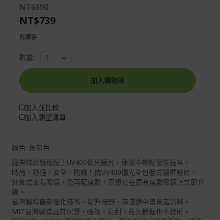
the
of
NT$890
images
the
NT$739
gallery
images
gallery
有庫存
數量:
加入購物車
加入並比較
加入願望清單
顏色: 象灰色
經典時尚鏡框配上UV400偏光鏡片，休閒中帶點個性玩味。
時尚、舒適、安全、防護！抗UV400偏光全包覆式鏡框設計。
外掛式太陽眼鏡，免再配度數，直接套在原有度數眼鏡上立即升
級。
台灣製程最新強化技術，提升視野、深淺適中景象超清晰。
MIT台灣製造品質保證，強韌、抗刮、戴久鏡框也不變形。