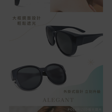
保固與售後服務
Acer旗下品牌商品保固期限與說明請參考此連結：
http
s://www.acer.com/tw-zh/support/warranty/product-wa
rranties
非Acer旗下品牌商品保固依各商品和之廠商有所不同，詳
情請參考商品說明。
如有相關保固問題以及售後服務問題，您可以透過專線或
服務信箱聯繫客服。
付款方式
本網站提供以下付款方式：
信用卡一次付清：支援Visa、Master Card及JCB卡
別
信用卡分期付款：限指定商品使用，滿1千享3期0利
率/滿1萬享3期0利率/滿3萬享12期0利率
銀行帳戶轉帳：使用一次性虛擬帳戶
LINEPAY(含iPASS MONEY)