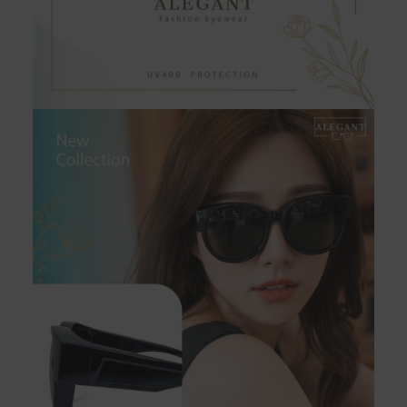
如有相關退換貨服務需求，您可以透過專線或服務信箱聯
繫客服。
配送服務
本站商品除有特別標示收取運費之商品，其餘全館皆可免
運宅配到府。
Acer旗下品牌商品除可宅配配送全台各地外，部分商品可
以選擇配送至全台各地服務中心。
在消費者完成訂單付款後兩個工作天內會安排訂單出貨，
非Acer旗下品牌商品依配合廠商規範，可能會有無法配送
外島的狀況，
您可以於「我的訂單」內查詢訂單出貨狀態 (路徑：我的帳
號 > 我的訂單)。
實際的到貨時間依配合的物流商做安排，在無特殊狀況下
可在出貨後的兩個工作天內送達。
預購商品依商品頁面上的出貨時間安排，且有可能因實際
生產狀況有延後情況發生。