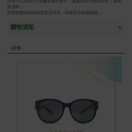
採用POLARIZED寶麗來偏光鏡片，讓強烈眩光變得柔和、視線
更清晰。
附贈眼鏡收納袋與麂皮拭淨布，時髦有型保護眼鏡。
購物須知
+
退/換貨須知
詳情
本網站消費者享有商品到貨七天鑑賞期之權益(鑑賞期並非
試用期)。
到貨七天內消費者有權申請退貨或換貨；超過七天以上(含
假日)，恕無法辦理。
退回之商品必須是全新狀態且完整包裝(含商品、附件、包
裝、紙箱及所有附隨文件或資料)。
商品到貨後進行開箱前請全程錄影以確保自身權益 ! 非商
品本身瑕疵之退貨商品若有上述不完整之情況，本公司有
權向消費者收取相應的整新費用。
*遊戲光碟、軟體等影音商品屬智慧財產權之商品。依消費
者保護法第十九條第二項規定，一經拆封後恕不接受退換
貨。