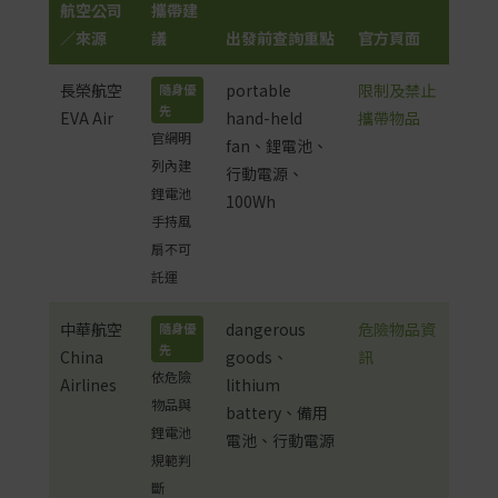
航空公司
攜帶建
／來源
議
出發前查詢重點
官方頁面
長榮航空
portable
限制及禁止
隨身優
先
EVA Air
hand-held
攜帶物品
官網明
fan、鋰電池、
列內建
行動電源、
鋰電池
100Wh
手持風
扇不可
託運
中華航空
dangerous
危險物品資
隨身優
先
China
goods、
訊
依危險
Airlines
lithium
物品與
battery、備用
鋰電池
電池、行動電源
規範判
斷