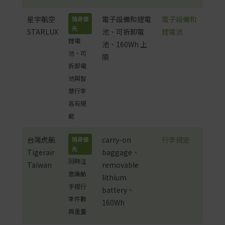
星宇航空
電子設備和鋰電
電子設備和
隨身優
先
STARLUX
池、可拆卸電
鋰電池
鋰電
池、160Wh 上
池、可
限
拆卸電
池與智
慧行李
各有規
範
台灣虎航
carry-on
行李規定
隨身優
先
Tigerair
baggage、
同時注
Taiwan
removable
意廉航
lithium
手提行
battery、
李件數
160Wh
與重量