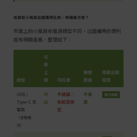
各類型小風扇出國攜帶比較，哪種最方便？
市面上的小風扇依電源類型不同，出國攜帶的便利
度有明顯差異，整理如下：
可
帶
上
需變
推薦出國
類型
機
可託運
壓器
程度
USB /
可
不建議／
不需
強力推薦
Type-C 充
以
依航空規
要
電款
定
（含鋰電
池）