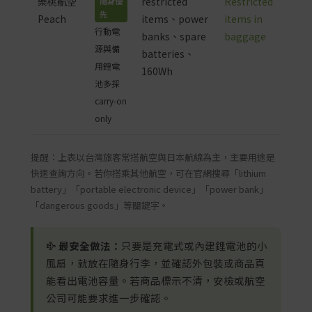
樂桃航空
restricted
Restricted
隨身優
先
Peach
items、power
items in
行動電
banks、spare
baggage
源與備
batteries、
用鋰電
160Wh
池多採
carry-on
only
提醒：上表以台灣旅客常搭航空與日本航線為主，主要用途是
快速查詢方向。若你搭乘其他航空，可在官網搜尋「lithium
battery」「portable electronic device」「power bank」
「dangerous goods」等關鍵字。
最安全做法：
只要是充電式或內建鋰電池的小
風扇，就放在隨身行李，並確認外包裝或商品頁
能看出電池容量。若商品標示不清，安檢或航空
公司可能要求進一步確認。