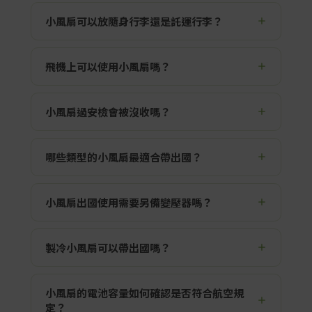
行李。電池容量通常需在 100Wh 以內，一般市
不建議。部分航空公司已明確規定，內建鋰電池
小風扇可以放隨身行李還是託運行李？
售隨身風扇多半遠低於這個限制；若商品包裝或
的手持小風扇不可放入託運行李，只能放在隨身
規格標示不清，建議出發前先確認。
行李或隨身攜帶。為了避免安檢被要求取出或影
充電式或內建鋰電池的小風扇，建議放在隨身行
飛機上可以使用小風扇嗎？
響登機，最安全的做法就是
充電式小風扇一律隨
李；乾電池款限制通常較少，但建議取出電池並
身攜帶
。
分開收納。若你不確定產品屬於哪一類，可以先
能否在機艙內使用，仍需依航空公司與機組人員
小風扇過安檢會被沒收嗎？
查看商品頁、外盒或說明書是否標示鋰電池、
指示。一般建議起飛、降落、亂流或安全帶燈亮
mAh、Wh 等資訊。
起時不要使用；若需要使用，也應避免影響鄰座
一般符合容量限制的小風扇不會因為「是風扇」
哪些類型的小風扇最適合帶出國？
旅客，並避免在飛行途中使用行動電源長時間供
就被沒收，但若電池容量標示不清、外觀異常、
電。
無法確認電池規格，或航空公司／機場對該類產
最適合出國攜帶的小風扇需具備三個條件：重量
小風扇出國使用需要另備變壓器嗎？
品有額外限制，仍可能被要求取出檢查，甚至不
輕、可折疊收納，以及 Type-C 或 USB 充電設
得攜帶。
計，方便與手機共用行動電源補電。三合一（手
使用 USB 或 Type-C 充電的小風扇
不需要變壓
製冷小風扇可以帶出國嗎？
持、頸掛、桌立）機型在旅途中最為實用，一台
器
，直接接行動電源或當地的 USB 充電頭即可
能應付多種場景。
使用。需注意若是插座式風扇，則須確認目的地
可以，規定與一般鋰電池小風扇相近，建議隨身
小風扇的電池容量如何確認是否符合航空規
電壓與插頭規格，出國旅行較不推薦攜帶此類
攜帶、避免託運。製冷款耗電較快，出國時可攜
定？
型。