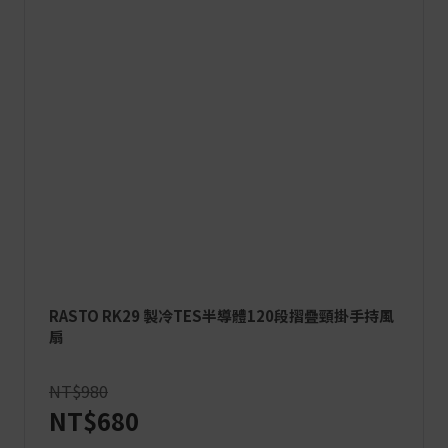
RASTO RK29 製冷TES半導體120段摺疊頸掛手持風
扇
NT$980
NT$680