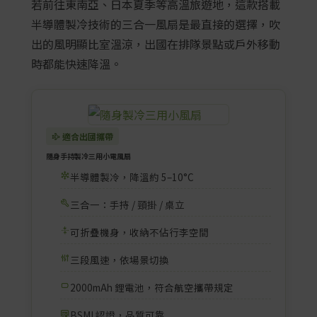
若前往東南亞、日本夏季等高溫旅遊地，這款搭載
半導體製冷技術的三合一風扇是最直接的選擇，吹
出的風明顯比室溫涼，出國在排隊景點或戶外移動
時都能快速降溫。
適合出國攜帶
隨身手持製冷三用小電風扇
半導體製冷，降溫約 5–10°C
三合一：手持 / 頸掛 / 桌立
可折疊機身，收納不佔行李空間
三段風速，依場景切換
2000mAh 鋰電池，符合航空攜帶規定
BSMI 認證，品質可靠