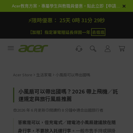
跳
×
Acer教育方案，專屬學生與教職員優惠，點此立即【申請加入】
到
⚡限時優惠：
25天 0時 31分 28秒
內
容
【加抽】全館Acer商品登錄再抽iPhone 18
試運氣
Acer Store
生活家電
小風扇可以帶出國嗎
小風扇可以帶出國嗎？2026 帶上飛機／託
運規定與旅行風扇推薦
2026 年 6 月更新
閱讀約 8 分鐘
適合出國旅行者
答案是可以，但充電式／鋰電池小風扇建議放在隨
身行李，不要放入託運行李。
一般市售手持或頸掛