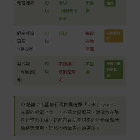
乾電池款
可
可以
不需
適合
以
要
（建議取出
電池）
插座式電
可
可以
視目
不推薦旅
行
風扇
以
的地
而定
（需插電）
製冷款
可
不建議／
不需
推薦（備
行動電
以
依航空規
要
（內建鋰電
源）
定
池）
結論：
出國旅行最推薦選擇「USB / Type-C
充電的鋰電池款」，不需要變壓器，建議放在隨
身行李帶上機，搭配符合航空規定的行動電源就
能整天使用，是旅行者最省心的選擇。