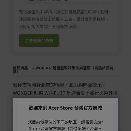
電池容量約 7.4Wh，遠低於常見航空 100Wh 限制，
建議隨身攜帶帶上飛機。三合一設計讓你從機場、
景點到飯店房間，全程保持涼爽。
查看商品詳情
推薦商品二：WONDER 超輕量製冷手持高速扇（高溫旅行首
選）
若你重視隨身風扇的輕量、風力與降溫效果，
WONDER 旺德 WH-FU37 是適合夏季旅行與戶外排
隊使用的選擇。機身重量僅約 118g，搭配冰感冷敷
歡迎來到 Acer Store 台灣官方商城
功能與 199 檔風速調節，可依環境溫度與體感需求
細緻切換風量。
您目前似乎位於不同的地區，請留意 Acer
Store 台灣官方商城目前僅配送至台灣。