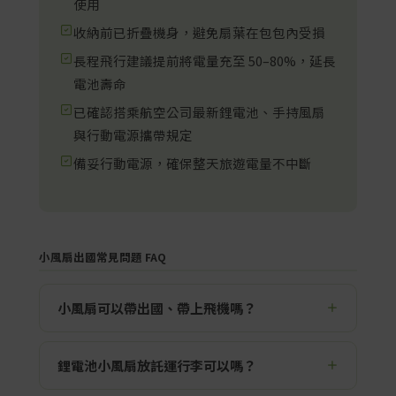
使用
收納前已折疊機身，避免扇葉在包包內受損
長程飛行建議提前將電量充至 50–80%，延長
電池壽命
已確認搭乘航空公司最新鋰電池、手持風扇
與行動電源攜帶規定
備妥行動電源，確保整天旅遊電量不中斷
小風扇出國常見問題 FAQ
小風扇可以帶出國、帶上飛機嗎？
可以，但有條件。使用鋰電池的手持或頸掛小風
鋰電池小風扇放託運行李可以嗎？
扇，建議
隨身攜帶（手提上機）
，不要放入託運