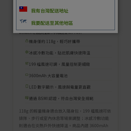
我有台灣配送地址
我要配送至其他地區
輕量製冷首選
WONDER 旺德超輕量製冷手持高速扇 WH-FU37
機身僅約 118g，輕巧好攜帶
冰感冷敷功能，貼近肌膚快速降溫
199 檔風速可調，風量控制更細緻
3600mAh 大容量電池
LED 數字顯示，風速與電量更直觀
通過 BSMI 認證，符合台灣安全規範
118g 的輕量機身適合放入隨身包，199 檔風速可依
排隊、步行或室內休息等場景調整；冰感冷敷功能
則適合在炎熱戶外快速降溫。商品內建 3600mAh