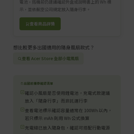
電池，搭機前仍建議確認外盒或說明書上的 Wh 標
示，並依航空公司規定放入隨身行李。
查看商品詳情
想比較更多出國適用的隨身風扇款式？
查看 Acer Store 全部小電風扇
出國前攜帶確認清單
確認小風扇是否使用鋰電池，充電式款建議
放入「隨身行李」而非託運行李
查看電池標示確認容量通常在 100Wh 以內，
若只標示 mAh 則用 Wh 公式換算
充電線已放入隨身包，確認可搭配行動電源