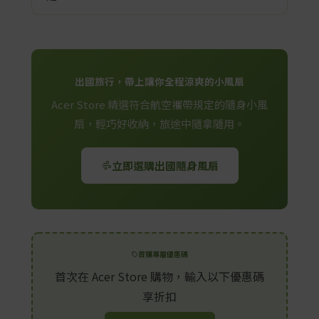
帶符合航空規定的行動電源補電，或選擇支援邊
充邊用設計的機型，以確保整天旅遊電量充足。
可查看商品包裝或說明書上的「電池容量
（Wh）」標示，一般常見限制為 100Wh 以內。
若只標示 mAh，可用公式換算：
Wh = mAh ÷
出國旅行，帶上讓你全程涼爽的小風扇
1000 × 電壓（V）
。以常見 3.7V、2000mAh 電
Acer Store 精選符合航空攜帶規定的隨身小風
池為例，約為 7.4Wh，遠低於 100Wh。
扇，輕巧好收納，旅途中隨拿隨用。
立即選購出國隨身風扇
首購專屬優惠碼
首次在 Acer Store 購物，輸入以下優惠碼
享折扣