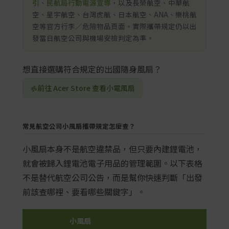
引
、
民航局行動電源宣導
，以及長榮航空、中華航
空、星宇航空、台灣虎航、日本航空、ANA、樂桃航
空等官方行李／危險物品頁面。實際攜帶規定仍以出
發當日航空公司與機場安檢判定為準。
想直接選購符合規定的出國隨身風扇？
前往 Acer Store 查看小電風扇
常見航空公司小風扇攜帶規定怎麼查？
小風扇本身不是航空違禁品，但只要內建鋰電池，
就會被歸入鋰電池電子用品的管理範圍。以下表格
不是替代航空公司公告，而是幫你快速判斷「出發
前該查哪裡、要看哪些關鍵字」。
小風扇