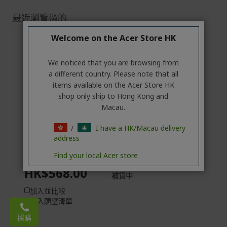
最近瀏覽過的
Welcome on the Acer Store HK
We noticed that you are browsing from
a different country. Please note that all
items available on the Acer Store HK
shop only ship to Hong Kong and
Macau.
/
I have a HK/Macau delivery
address
PS5 |《俠盜獵車手
6》Grand Theft ...
Find your local Acer store
HK$568.00
補貨中
加入並比較
加入願望清單
Email:
acerstore.hk@acer.com
採購