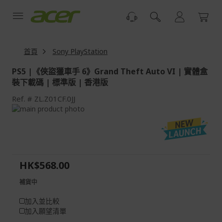
跳
到
內
容
首頁
Sony PlayStation
PS5 |《俠盜獵車手 6》Grand Theft Auto VI | 實體盒
裝下載碼 | 標準版 | 香港版
Ref.
ZL.Z01CF.0JJ
Skip
to
Skip
the
to
end
the
of
beginning
the
of
HK$568.00
images
the
gallery
images
補貨中
gallery
加入並比較
加入願望清單