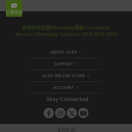
WhatsApp: 3620 2666
Mon – Fri 9:00-18:00
訂單查詢
香港技術支援WhatsApp專線 (Technical
Service WhatsApp Hotline): (852) 9876 2874
ABOUT ACER
h
i
SUPPORT
h
d
i
d
ACER ONLINE STORE
d
e
h
d
n
i
ACCOUNT
e
h
d
n
i
d
Stay Connected
d
e
d
n
e
n
支付方式: