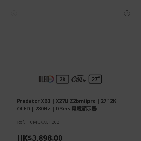
Predator XB3 | X27U Z2bmiiprx | 27" 2K
OLED | 280Hz | 0.3ms 電競顯示器
Ref.
UM.GXXCF.202
HK$3,898.00