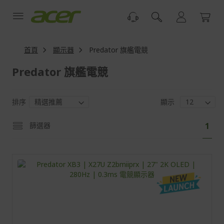
跳
到
內
容
首頁
顯示器
Predator 旗艦電競
Predator 旗艦電競
排序
顯示
頁
您
篩選器
1
面
目
前
正
閱
讀