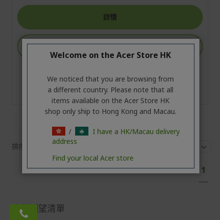
詳情
加入購物車
Welcome on the Acer Store HK
加入並比較
We noticed that you are browsing from
a different country. Please note that all
加入願望清單
items available on the Acer Store HK
shop only ship to Hong Kong and Macau.
/
I have a HK/Macau delivery
address
排序
顯示
Find your local Acer store
頁
您
1
面
目
前
正
我的願望清單
Email:
閱
acerstore.hk@acer.com