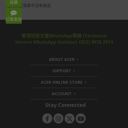
採購
讀
您的願望清單中沒有商品
WhatsApp: 3620 2666
Mon – Fri 9:00-18:00
訂單查詢
香港技術支援WhatsApp專線 (Technical
Service WhatsApp Hotline): (852) 9876 2874
ABOUT ACER
h
i
SUPPORT
h
d
i
d
ACER ONLINE STORE
d
e
h
d
n
i
ACCOUNT
e
h
d
n
i
d
Stay Connected
d
e
d
n
e
n