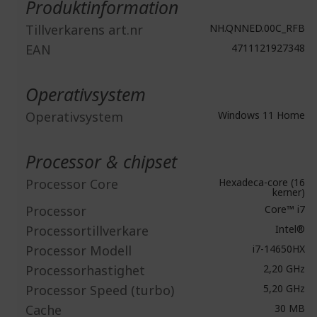
Produktinformation
Tillverkarens art.nr
NH.QNNED.00C_RFB
EAN
4711121927348
Operativsystem
Operativsystem
Windows 11 Home
Processor & chipset
Processor Core
Hexadeca-core (16
kerner)
Processor
Core™ i7
Processortillverkare
Intel®
Processor Modell
i7-14650HX
Processorhastighet
2,20 GHz
Processor Speed (turbo)
5,20 GHz
Cache
30 MB