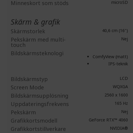
Minneskort som stöds
microSD
Skärm & grafik
Skärmstorlek
40,6 cm (16")
Pekskärm med multi-
Nej
touch
Bildskärmsteknologi
ComfyView (matt)
IPS-teknik
Bildskärmstyp
LCD
Screen Mode
WQXGA
Bildskärmsupplösning
2560 x 1600
Uppdateringsfrekvens
165 Hz
Pekskärm
Nej
Grafikkortsmodell
GeForce RTX™ 4060
Grafikkortstillverkare
NVIDIA®