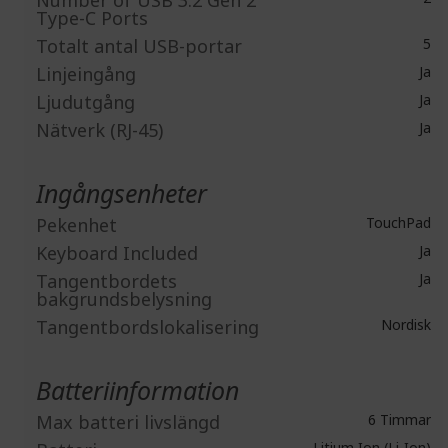
Type-C Ports
Totalt antal USB-portar
5
Linjeingång
Ja
Ljudutgång
Ja
Nätverk (RJ-45)
Ja
Ingångsenheter
Pekenhet
TouchPad
Keyboard Included
Ja
Tangentbordets
Ja
bakgrundsbelysning
Tangentbordslokalisering
Nordisk
Batteriinformation
Max batteri livslängd
6 Timmar
Litium Ion (Li-Ion)