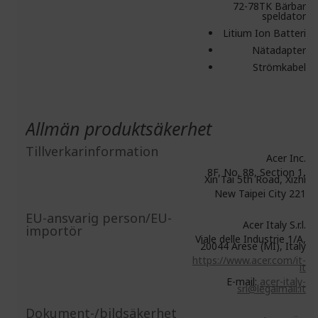
72-78TK Bärbar
speldator
Litium Ion Batteri
Nätadapter
Strömkabel
Allmän produktsäkerhet
Tillverkarinformation
Acer Inc.
8F, No. 88, Section 1,
Xin Tai 5th Road, Xizhi
New Taipei City 221
EU-ansvarig person/EU-
Acer Italy S.r.l.
importör
Viale delle Industrie 1/A,
20044 Arese (MI), Italy
https://www.acer.com/it-
it
E-mail:
acer-italy-
srl@legalmail.it
Dokument-/bildsäkerhet