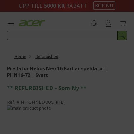
Skip
UPP TILL
5000 KR
RABATT
KÖP NU
to
Content
Home
Refurbished
Predator Helios Neo 16 Bärbar speldator |
PHN16-72 | Svart
** REFURBISHED - Som Ny **
Ref.
NH.QNNED.00C_RFB
Skip
to
Skip
the
to
end
the
of
beginning