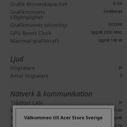
Grafik Minneskapacitet
8 GB
Grafikminnets
Dedikerad
tillgänglighet
Grafikminnes teknologi
GDDR6
GPU Boost Clock
Upptill 2350 MHz
Maximal grafikkraft
Upptill 140 W
Ljud
Högtalare
Ja
Antal högtalare
2
Nätverk & kommunikation
Trådlöst LAN
Ja
WLAN-standard
IEEE 802.11ax
Välkommen till Acer Store Sverige
Trådlös LAN-tillverkare
Intel®
Trådlös LAN-modell
Wi-Fi 6E 1675i