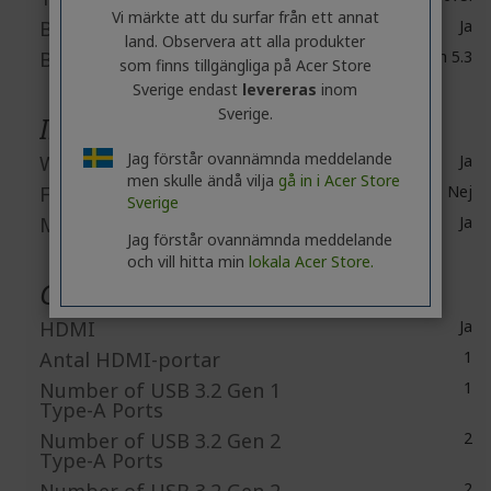
Vi märkte att du surfar från ett annat
Bluetooth
Ja
land. Observera att alla produkter
Bluetooth Standard
Bluetooth 5.3
som finns tillgängliga på Acer Store
Sverige endast
levereras
inom
Sverige.
Inbyggda enheter
Jag förstår ovannämnda meddelande
Webbkamera
Ja
men skulle ändå vilja
gå in i Acer Store
Fingerprint Reader
Nej
Sverige
Mikrofon
Ja
Jag förstår ovannämnda meddelande
och vill hitta min
lokala Acer Store.
Gränssnitt / portar
HDMI
Ja
Antal HDMI-portar
1
Number of USB 3.2 Gen 1
1
Type-A Ports
Number of USB 3.2 Gen 2
2
Type-A Ports
Number of USB 3.2 Gen 2
2