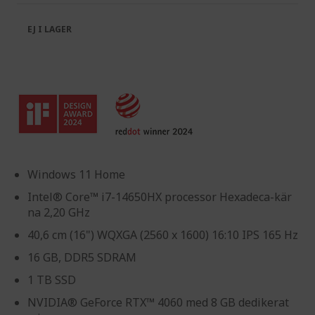
the
of
images
the
EJ I LAGER
gallery
images
gallery
Windows 11 Home
Intel® Core™ i7-14650HX processor Hexadeca-kär
na 2,20 GHz
40,6 cm (16") WQXGA (2560 x 1600) 16:10 IPS 165 Hz
16 GB, DDR5 SDRAM
1 TB SSD
NVIDIA® GeForce RTX™ 4060 med 8 GB dedikerat