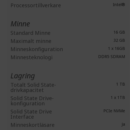
Processortillverkare
Intel®
Minne
Standard Minne
16 GB
Maximalt minne
32 GB
Minneskonfiguration
1 x 16GB
Minnesteknologi
DDR5 SDRAM
Lagring
Totalt Solid State-
1 TB
drivkapacitet
Solid State Drive-
1 x 1TB
konfiguration
Solid State Drive
PCIe NVMe
Interface
Minneskortläsare
Ja