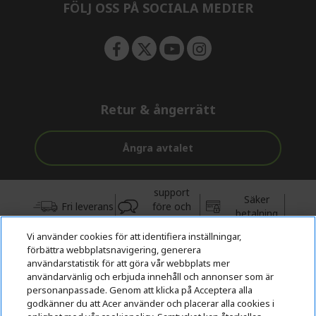
FÖLJ OSS PÅ SOCIALA MEDIER
Retur & ångerrätt
Ångra avtalet
support
Säker
Fri leverans
före och
betalning
efter köp
Vi använder cookies för att identifiera inställningar,
förbättra webbplatsnavigering, generera
© 2026 Acer Inc.
användarstatistik för att göra vår webbplats mer
CPYou BV är auktoriserad återförsäljare och försäljare av de
användarvänlig och erbjuda innehåll och annonser som är
produkter och tjänster som erbjuds i denna butik.
personanpassade. Genom att klicka på Acceptera alla
godkänner du att Acer använder och placerar alla cookies i