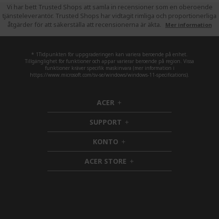
Vi har bett Trusted Shops att samla in recensioner som en oberoende
tjänsteleverantör. Trusted Shops har vidtagit rimliga och proportionerliga
åtgärder för att säkerställa att recensionerna är äkta.
Mer information
* 1Tidpunkten för uppgraderingen kan variera beroende på enhet.
Tillgänglighet för funktioner och appar varierar beroende på region. Vissa
funktioner kräver specifik maskinvara (mer information i
https://www.microsoft.com/sv-se/windows/windows-11-specifications).
ACER
h
i
SUPPORT
d
h
d
i
KONTO
e
h
d
n
i
d
ACER STORE
d
e
h
d
n
i
e
d
n
d
e
n