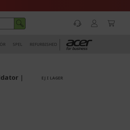
HÖR
SPEL
REFURBISHED
ldator |
EJ I LAGER