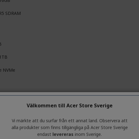
 16GB
R5 SDRAM
B
 1TB
e NVMe
roSD
Välkommen till Acer Store Sverige
Vi märkte att du surfar från ett annat land. Observera att
6 cm (16")
alla produkter som finns tillgängliga på Acer Store Sverige
endast
levereras
inom Sverige.