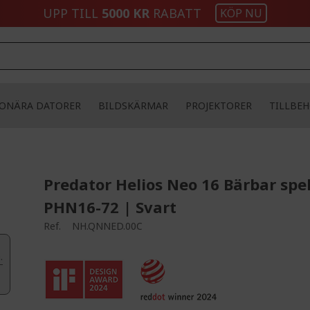
UPP TILL
5000 KR
RABATT
KÖP NU
IONÄRA DATORER
BILDSKÄRMAR
PROJEKTORER
TILLBE
Predator Helios Neo 16 Bärbar spe
PHN16-72 | Svart
Ref.
NH.QNNED.00C
.