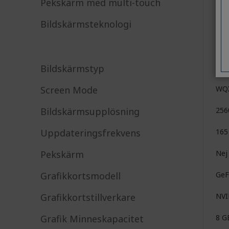
Pekskärm med multi-touch
Nej
Bildskärmsteknologi
Bildskärmstyp
LC
Screen Mode
WQ
Bildskärmsupplösning
256
Uppdateringsfrekvens
165
Pekskärm
Nej
Grafikkortsmodell
GeF
Grafikkortstillverkare
NV
Grafik Minneskapacitet
8 G