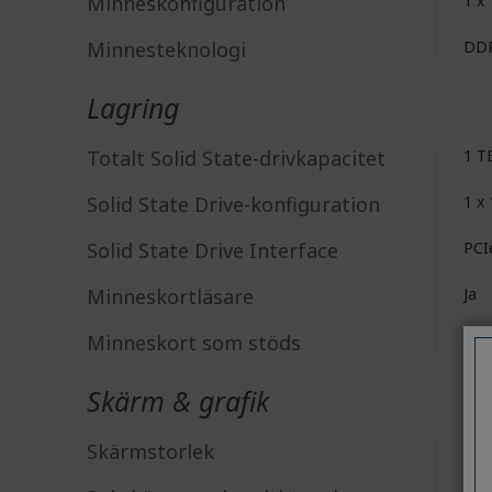
Minneskonfiguration
1 x
Minnesteknologi
DD
Lagring
Totalt Solid State-drivkapacitet
1 T
Solid State Drive-konfiguration
1 x
Solid State Drive Interface
PCI
Minneskortläsare
Ja
Minneskort som stöds
mic
Skärm & grafik
Skärmstorlek
40,