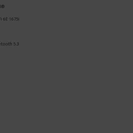
el®
i 6E 1675i
etooth 5.3