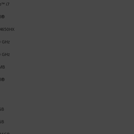
e™ i7
el®
14650HX
0 GHz
0 GHz
MB
el®
GB
GB