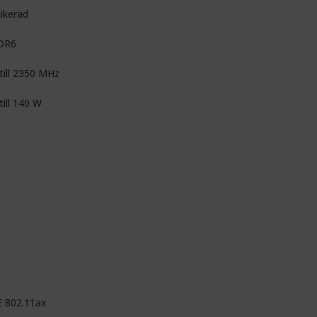
ikerad
DR6
till 2350 MHz
till 140 W
E 802.11ax