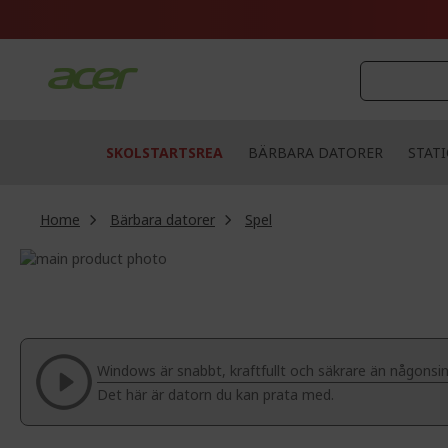
Skip
to
Content
SKOLSTARTSREA
BÄRBARA DATORER
STAT
Home
Bärbara datorer
Spel
Skip
to
Skip
the
to
end
the
of
beginning
the
of
Windows är snabbt, kraftfullt och säkrare än någonsin
images
the
Det här är datorn du kan prata med.
gallery
images
gallery