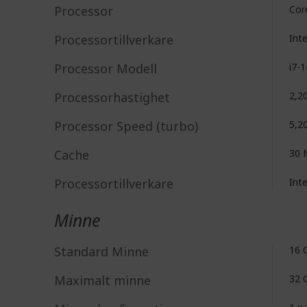
Processor
Cor
Processortillverkare
Int
Processor Modell
i7-
Processorhastighet
2,2
Processor Speed (turbo)
5,2
Cache
30 
Processortillverkare
Int
Minne
Standard Minne
16 
Maximalt minne
32 