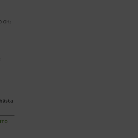
20 GHz
e
bästa
NTO