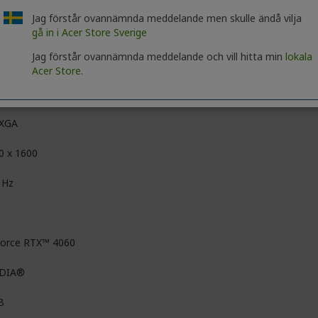
Jag förstår ovannämnda meddelande men skulle ändå vilja
ComfyView (matt)
gå in i Acer Store Sverige
IPS-teknik
Jag förstår ovannämnda meddelande och vill hitta min
lokala
Acer Store.
D
XGA
0 x 1600
 Hz
orce RTX™ 4060
IDIA®
B