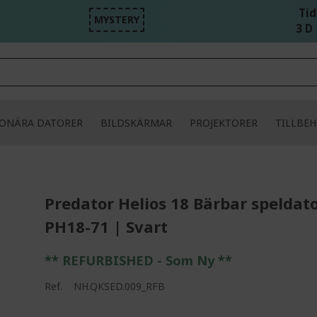
Tid
MYSTERY
3 D 
IONÄRA DATORER
BILDSKÄRMAR
PROJEKTORER
TILLBE
Predator Helios 18 Bärbar speldato
PH18-71 | Svart
** REFURBISHED - Som Ny **
Ref.
NH.QKSED.009_RFB