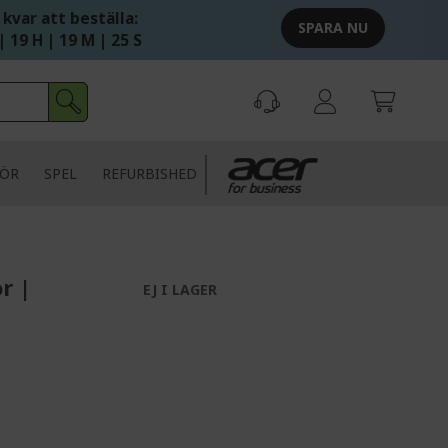
 kvar att beställa:
SPARA NU
| 19 H | 19 M | 24 S
HÖR
SPEL
REFURBISHED
r |
EJ I LAGER