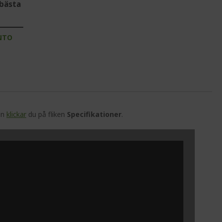
bästa
NTO
en
klickar
du på fliken
Specifikationer
.