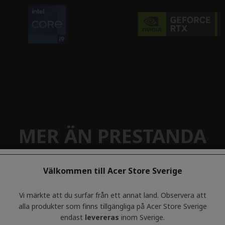
Välkommen till Acer Store Sverige
Vi märkte att du surfar från ett annat land. Observera att
alla produkter som finns tillgängliga på Acer Store Sverige
endast
levereras
inom Sverige.