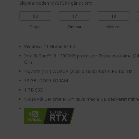
Skynda! Koden MYSTERY går ut om:
03
17
19
Dagar
Timmar
Minuter
Windows 11 Home 64-bit
Intel® Core™ i9-13900HX processor Tetracosa-kärna (24
GHz
45,7 cm (18") WQXGA (2560 x 1600) 16:10 IPS 165 Hz
32 GB, DDR5 SDRAM
1 TB SSD
NVIDIA® GeForce RTX™ 4070 med 8 GB dedikerat minn