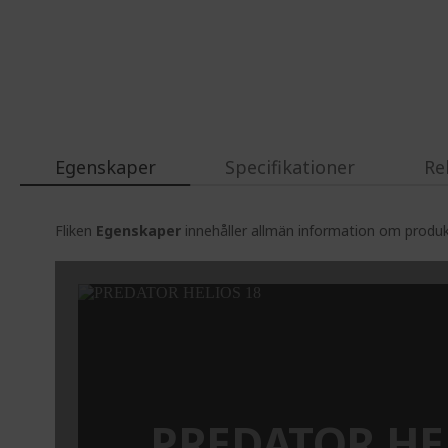
of
the
images
gallery
Egenskaper
Specifikationer
Re
Fliken
Egenskaper
innehåller allmän information om produkt