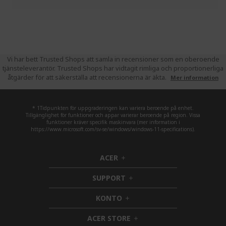
Vi har bett Trusted Shops att samla in recensioner som en oberoende
tjänsteleverantör. Trusted Shops har vidtagit rimliga och proportionerliga
åtgärder för att säkerställa att recensionerna är äkta.
Mer information
* 1Tidpunkten för uppgraderingen kan variera beroende på enhet.
Tillgänglighet för funktioner och appar varierar beroende på region. Vissa
funktioner kräver specifik maskinvara (mer information i
https://www.microsoft.com/sv-se/windows/windows-11-specifications).
ACER
h
i
SUPPORT
d
h
d
i
KONTO
e
h
d
n
i
d
ACER STORE
d
e
h