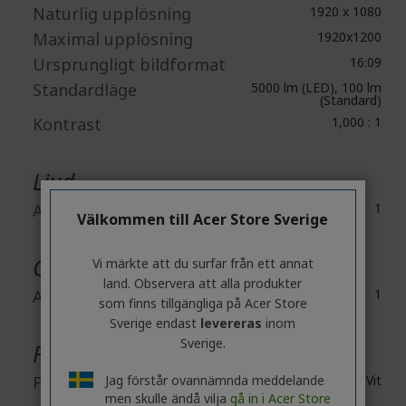
Naturlig upplösning
1920 x 1080
Maximal upplösning
1920x1200
Ursprungligt bildformat
16:09
Standardläge
5000 lm (LED), 100 lm
(Standard)
Kontrast
1,000 : 1
Ljud
Antal högtalare
1
Välkommen till Acer Store Sverige
Gränssnitt / portar
Vi märkte att du surfar från ett annat
land. Observera att alla produkter
Antal HDMI-portar
1
som finns tillgängliga på Acer Store
Sverige endast
levereras
inom
Sverige.
Fysiska egenskaper
Färg
Jag förstår ovannämnda meddelande
Vit
men skulle ändå vilja
gå in i Acer Store