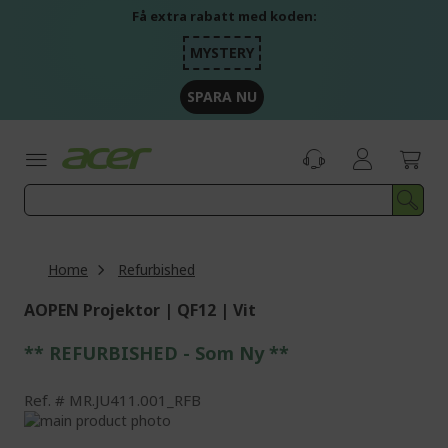
Skip
Få extra rabatt med koden:
to
Content
MYSTERY
SPARA NU
Home
Refurbished
AOPEN Projektor | QF12 | Vit
** REFURBISHED - Som Ny **
Ref.
MR.JU411.001_RFB
Skip
to
Skip