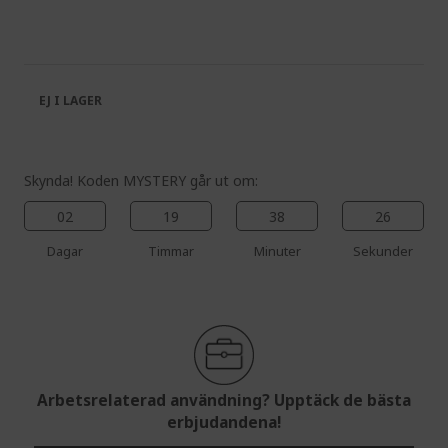
the
to
end
the
of
beginning
the
of
images
the
EJ I LAGER
gallery
images
gallery
Skynda! Koden MYSTERY går ut om:
02
19
38
26
Dagar
Timmar
Minuter
Sekunder
Arbetsrelaterad användning? Upptäck de bästa
erbjudandena!