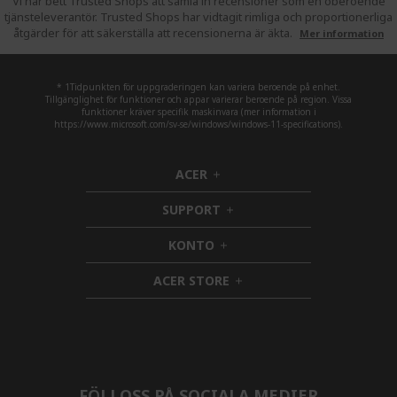
Vi har bett Trusted Shops att samla in recensioner som en oberoende
tjänsteleverantör. Trusted Shops har vidtagit rimliga och proportionerliga
åtgärder för att säkerställa att recensionerna är äkta.
Mer information
* 1Tidpunkten för uppgraderingen kan variera beroende på enhet.
Tillgänglighet för funktioner och appar varierar beroende på region. Vissa
funktioner kräver specifik maskinvara (mer information i
https://www.microsoft.com/sv-se/windows/windows-11-specifications).
ACER
h
i
SUPPORT
d
h
d
i
KONTO
e
h
d
n
i
d
ACER STORE
d
e
h
d
n
i
e
d
n
d
e
n
FÖLJ OSS PÅ SOCIALA MEDIER