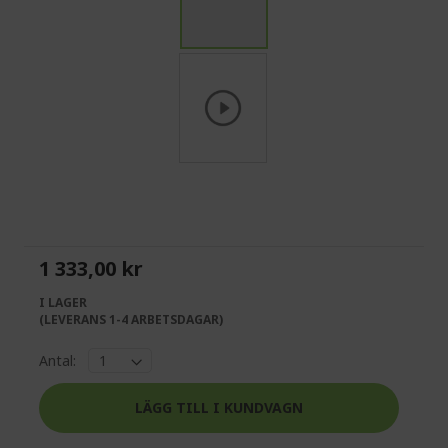
Skip
to
the
beginning
of
1 333,00 kr
the
images
I LAGER
gallery
(LEVERANS 1-4 ARBETSDAGAR)
Antal:
LÄGG TILL I KUNDVAGN