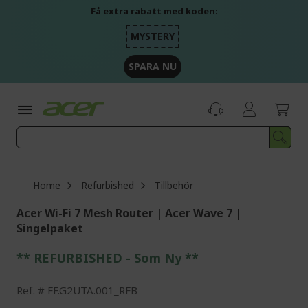
Skip
Få extra rabatt med koden:
to
Content
MYSTERY
SPARA NU
Home
Refurbished
Tillbehör
Acer Wi-Fi 7 Mesh Router | Acer Wave 7 |
Singelpaket
** REFURBISHED - Som Ny **
Ref.
FF.G2UTA.001_RFB
Skip