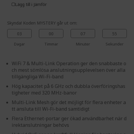
Lägg till i Jämför
Skynda! Koden MYSTERY går ut om:
03
00
07
55
Dagar
Timmar
Minuter
Sekunder
WiFi 7 & Multi-Link Operation ger den snabbaste o
ch mest sömlösa anslutningsupplevelsen över alla
tillgängliga Wi-Fi-band
Hög kapacitet på 6 GHz och dubbla överföringshas
tigheter med 320 MHz-banor
Multi-Link Mesh gör det möjligt för flera enheter a
tt ansluta till Wi-Fi-band samtidigt
Flera Ethernet-portar ger ökad användbarhet när d
irektanslutningar behövs