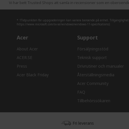
Vi har bett Trusted Shops att samla in recensioner som en oberoende t
* 1Tidpunkten för uppgraderingen kan variera beroende på enhet. Tillgänglighet fö
https://www.microsoft.com/sv-se/windows/windows-11-specifications).
Acer
Support
About Acer
Försäljningsstöd
ACER.SE
Teknisk support
Press
Drivrutiner och manualer
Acer Black Friday
Återställningsmedia
Acer Community
FAQ
Tillbehörssökaren
Fri leverans