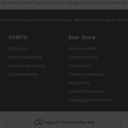
jänsteleverantör. Trusted Shops har vidtagit rimliga och proportionerliga å
r funktioner och appar varierar beroende på region. Vissa funktioner kräver specifik maskinva
KONTO
Acer Store
Mitt konto
Allmänna villkor
Mina beställningar
Sekretesspolicy
Produktregistrering
Cookiepolicy
Studentrabatter
Cookie-inställningar
Kontaktinfo
Juridisk information
Tillgänglighetsutlåtande
support före och efter köp