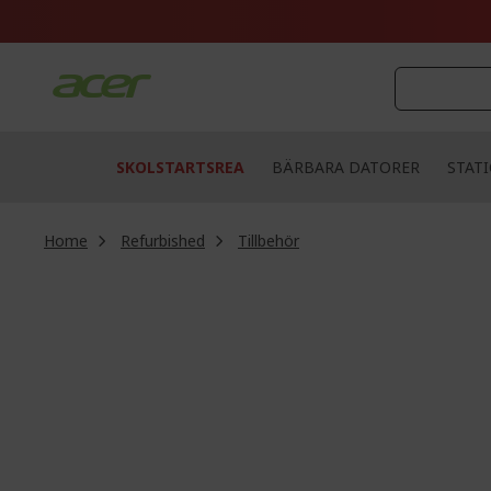
Skip
to
Content
SKOLSTARTSREA
BÄRBARA DATORER
STAT
Home
Refurbished
Tillbehör
Skip
to
the
end
of
the
images
gallery