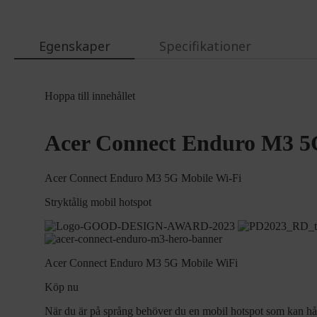
the
images
gallery
Egenskaper
Specifikationer