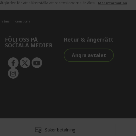
tgärder för att säkerställa att recensionerna är äkta.
Mer information
ra (mer information i
FÖLJ OSS PÅ
Retur & ångerrätt
SOCIALA MEDIER
Ångra avtalet
Säker betalning