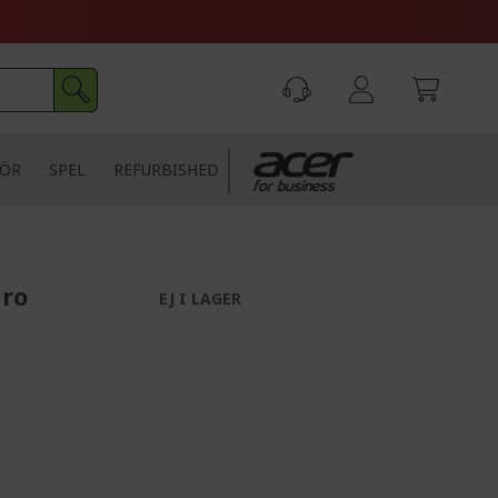
HÖR
SPEL
REFURBISHED
uro
EJ I LAGER