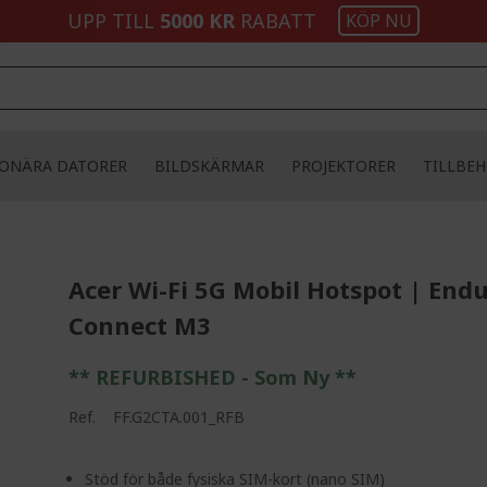
UPP TILL
5000 KR
RABATT
KÖP NU
IONÄRA DATORER
BILDSKÄRMAR
PROJEKTORER
TILLBE
Acer Wi-Fi 5G Mobil Hotspot | End
Connect M3
** REFURBISHED - Som Ny **
Ref.
FF.G2CTA.001_RFB
Stöd för både fysiska SIM-kort (nano SIM)