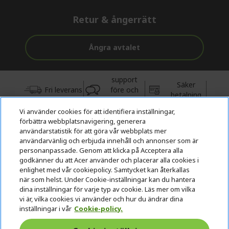
Retur & ångerrätt
Ångra avtalet
support
Säker
Fri leverans
före och
betalning
efter köp
Vi använder cookies för att identifiera inställningar,
förbättra webbplatsnavigering, generera
© 2026 Acer Inc.
användarstatistik för att göra vår webbplats mer
CPYou BV är auktoriserad återförsäljare och försäljare av de
användarvänlig och erbjuda innehåll och annonser som är
produkter och tjänster som erbjuds i denna butik.
personanpassade. Genom att klicka på Acceptera alla
godkänner du att Acer använder och placerar alla cookies i
enlighet med vår cookiepolicy. Samtycket kan återkallas
när som helst. Under Cookie-inställningar kan du hantera
dina inställningar för varje typ av cookie. Läs mer om vilka
vi är, vilka cookies vi använder och hur du ändrar dina
inställningar i vår
Cookie-policy.
Sverige