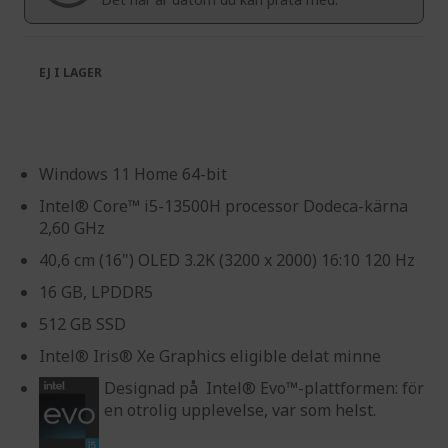
gallery
EJ I LAGER
Windows 11 Home 64-bit
Intel® Core™ i5-13500H processor Dodeca-kärna
2,60 GHz
40,6 cm (16") OLED 3.2K (3200 x 2000) 16:10 120 Hz
16 GB, LPDDR5
512 GB SSD
Intel® Iris® Xe Graphics eligible delat minne
Designad på Intel® Evo™-plattformen: för
en otrolig upplevelse, var som helst.