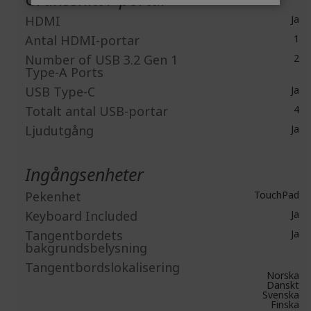
HDMI
Ja
Antal HDMI-portar
1
Number of USB 3.2 Gen 1
2
Type-A Ports
USB Type-C
Ja
Totalt antal USB-portar
4
Ljudutgång
Ja
Ingångsenheter
Pekenhet
TouchPad
Keyboard Included
Ja
Tangentbordets
Ja
bakgrundsbelysning
Tangentbordslokalisering
Norska
Danskt
Svenska
Finska