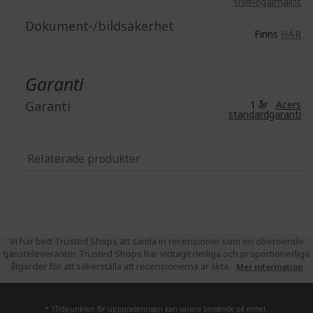
srl@legalmail.it
Dokument-/bildsäkerhet
Finns
HÄR
Garanti
Garanti
1 år
Acers
standardgaranti
Relaterade produkter
Vi har bett Trusted Shops att samla in recensioner som en oberoende
tjänsteleverantör. Trusted Shops har vidtagit rimliga och proportionerliga
åtgärder för att säkerställa att recensionerna är äkta.
Mer information
* 1Tidpunkten för uppgraderingen kan variera beroende på enhet.