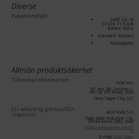
Diverse
Paketinnehåll
Swift Go 16
SFG16-71-52LB
Bärbar dator
standard- Battery
Nätadapter
Allmän produktsäkerhet
Tillverkarinformation
Acer Inc.
8F, No. 88, Section 1,
Xin Tai 5th Road, Xizhi
New Taipei City 221
EU-ansvarig person/EU-
Acer Italy S.r.l.
importör
Viale delle Industrie 1/A,
20044 Arese (MI), Italy
https://www.acer.com/it-
it
E-mail:
acer-italy-