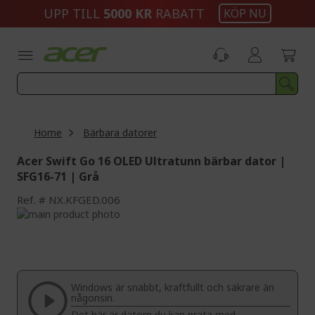
Skip
UPP TILL
5000 KR
RABATT
KÖP NU
to
Content
Home
Bärbara datorer
Acer Swift Go 16 OLED Ultratunn bärbar dator |
SFG16-71 | Grå
Ref.
NX.KFGED.006
Skip
to
Skip
the
to
end
the
of
beginning
the
of
Windows är snabbt, kraftfullt och säkrare än
images
the
någonsin.
gallery
images
Det här är datorn du kan prata med.