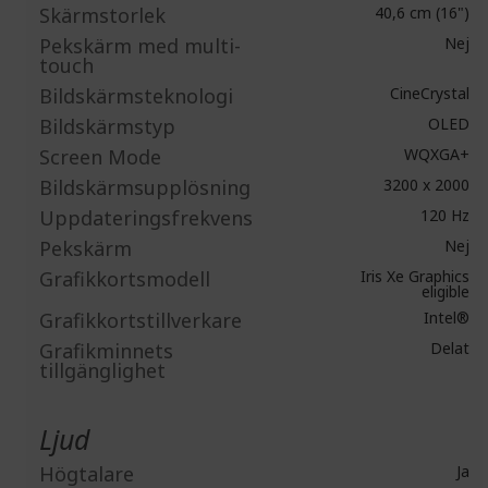
Skärmstorlek
40,6 cm (16")
Pekskärm med multi-
Nej
touch
Bildskärmsteknologi
CineCrystal
Bildskärmstyp
OLED
Screen Mode
WQXGA+
Bildskärmsupplösning
3200 x 2000
Uppdateringsfrekvens
120 Hz
Pekskärm
Nej
Grafikkortsmodell
Iris Xe Graphics
eligible
Grafikkortstillverkare
Intel®
Grafikminnets
Delat
tillgänglighet
Ljud
Högtalare
Ja