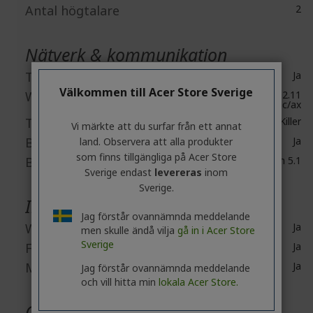
Antal högtalare
2
Nätverk & kommunikation
Trådlöst LAN
Ja
Välkommen till Acer Store Sverige
WLAN-standard
IEEE 802.11
a/b/g/n/ac/ax
Trådlös LAN-tillverkare
Killer
Vi märkte att du surfar från ett annat
Bluetooth
Ja
land. Observera att alla produkter
som finns tillgängliga på Acer Store
Bluetooth Standard
Bluetooth 5.1
Sverige endast
levereras
inom
Sverige.
Inbyggda enheter
Jag förstår ovannämnda meddelande
Webbkamera
Ja
men skulle ändå vilja
gå in i Acer Store
Sverige
Fingerprint Reader
Ja
Mikrofon
Ja
Jag förstår ovannämnda meddelande
och vill hitta min
lokala Acer Store.
Gränssnitt / portar