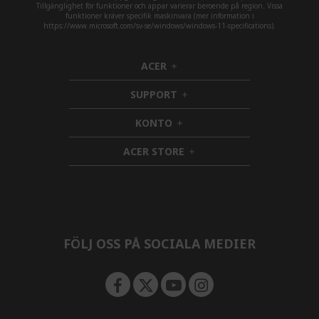
Tillgänglighet för funktioner och appar varierar beroende på region. Vissa
funktioner kräver specifik maskinvara (mer information i
https://www.microsoft.com/sv-se/windows/windows-11-specifications).
ACER
h
i
SUPPORT
d
h
d
i
KONTO
e
h
d
n
i
d
ACER STORE
d
e
h
d
n
i
e
d
n
d
e
n
FÖLJ OSS PÅ SOCIALA MEDIER