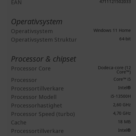
EAN
4711121502033
Operativsystem
Operativsystem
Windows 11 Home
Operativsystem Struktur
64-bit
Processor & chipset
Processor Core
Dodeca-core (12
Core™)
Processor
Core™ i5
Processortillverkare
Intel®
Processor Modell
i5-13500H
Processorhastighet
2,60 GHz
Processor Speed (turbo)
4,70 GHz
Cache
18 MB
Processortillverkare
Intel®