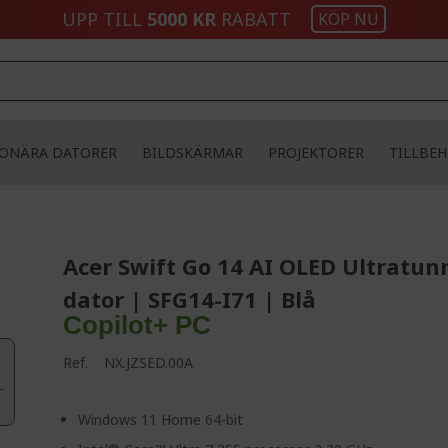
UPP TILL
5000 KR
RABATT
KÖP NU
IONÄRA DATORER
BILDSKÄRMAR
PROJEKTORER
TILLBE
Acer Swift Go 14 AI OLED Ultratun
dator | SFG14-I71 | Blå
Copilot+ PC
Ref.
NX.JZSED.00A
Windows 11 Home 64-bit