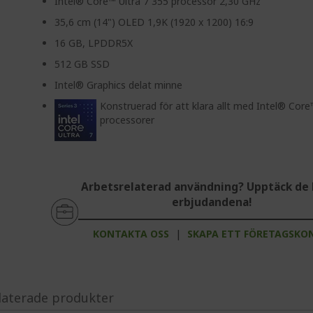
Intel® Core™ Ultra 7 355 processor 2,30 GHz
35,6 cm (14") OLED 1,9K (1920 x 1200) 16:9
16 GB, LPDDR5X
512 GB SSD
Intel® Graphics delat minne
Konstruerad för att klara allt med Intel® Core
processorer
Arbetsrelaterad användning? Upptäck de 
erbjudandena!
KONTAKTA OSS
|
SKAPA ETT FÖRETAGSKO
laterade produkter