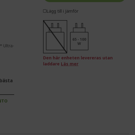
Lägg till i Jämför
65 - 100
W
™ Ultra-
Den här enheten levereras utan
laddare
Läs mer
bästa
NTO