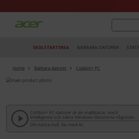
Skip
to
Content
SKOLSTARTSREA
BÄRBARA DATORER
STAT
Home
Bärbara datorer
Copilot+ PC
Skip
to
Skip
the
to
end
the
of
beginning
the
of
CoPilot+ PC-datorer är de snabbaste, mest
images
the
intelligenta och säkra Windows-datorerna någonsin.
gallery
images
Din nästa nivå. Nu med AI.
gallery