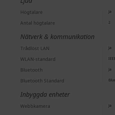
Ljud
Högtalare
Ja
Antal högtalare
2
Nätverk & kommunikation
Trådlöst LAN
Ja
WLAN-standard
IEE
Bluetooth
Ja
Bluetooth Standard
Blu
Inbyggda enheter
Webbkamera
Ja