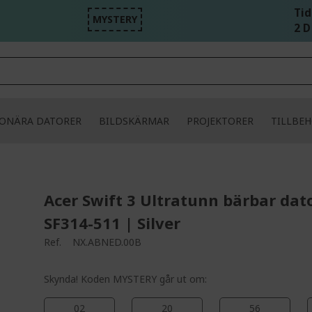
Tid
MYSTERY
2 D
IONÄRA DATORER
BILDSKÄRMAR
PROJEKTORER
TILLBE
Acer Swift 3 Ultratunn bärbar dato
SF314-511 | Silver
Ref.
NX.ABNED.00B
Skynda! Koden MYSTERY går ut om:
02
20
56