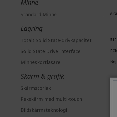
Minne
Standard Minne
8 G
Lagring
Totalt Solid State-drivkapacitet
512
Solid State Drive Interface
PCI
Minneskortläsare
Nej
Skärm & grafik
Skärmstorlek
35,
Pekskärm med multi-touch
Nej
Bildskärmsteknologi