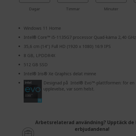
Dagar
Timmar
Minuter
Windows 11 Home
Intel® Core™ i5-1135G7 processor Quad-kärna 2,40 GH
35,6 cm (14") Full HD (1920 x 1080) 16:9 IPS
8 GB, LPDDR4X
512 GB SSD
Intel® Iris® Xe Graphics delat minne
Designad på Intel® Evo™-plattformen: för en 
upplevelse, var som helst.
Arbetsrelaterad användning? Upptäck de 
erbjudandena!