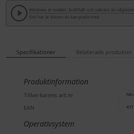
of
Windows är snabbt, kraftfullt och säkrare än någonsin
the
Det här är datorn du kan prata med.
images
gallery
Specifikationer
Relaterade produkter
Mer
information
Produktinformation
Tillverkarens art.nr
NX.
EAN
471
Operativsystem