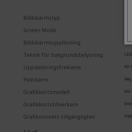
Bildskärmstyp
LC
Screen Mode
Ful
Bildskärmsupplösning
192
Teknik för bakgrundsbelysning
LE
Uppdateringsfrekvens
60 
Pekskärm
Nej
Grafikkortsmodell
Iris
Grafikkortstillverkare
Int
Grafikminnets tillgänglighet
Del