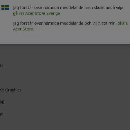
Jag förstår ovannämnda meddelande men skulle ändå vilja
gå in i Acer Store Sverige
D
Jag förstår ovannämnda meddelande och vill hitta min
lokala
l HD
Acer Store.
0 x 1080
D
Hz
 Xe Graphics
el®
at