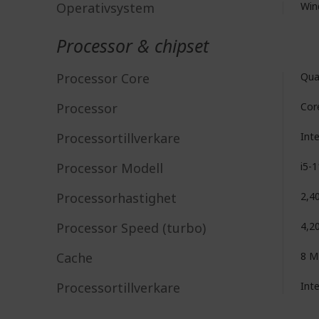
Operativsystem
Win
Processor & chipset
Processor Core
Qua
Processor
Cor
Processortillverkare
Int
Processor Modell
i5-
Processorhastighet
2,4
Processor Speed (turbo)
4,2
Cache
8 
Processortillverkare
Int