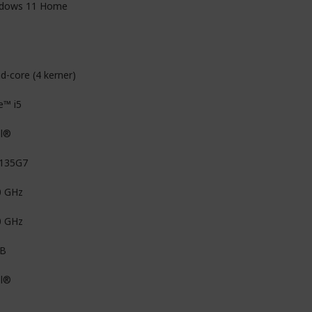
dows 11 Home
d-core (4 kerner)
e™ i5
el®
1135G7
0 GHz
0 GHz
MB
el®