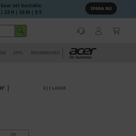
 kvar att beställa:
SPARA NU
 | 22 H | 56 M | 7 S
HÖR
SPEL
REFURBISHED
r |
EJ I LAGER
08