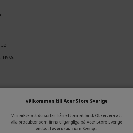
B
 GB
e NVMe
6 cm (14")
Välkommen till Acer Store Sverige
Vi märkte att du surfar från ett annat land. Observera att
alla produkter som finns tillgängliga på Acer Store Sverige
IPS-teknik
endast
levereras
inom Sverige.
ComfyView (matt)