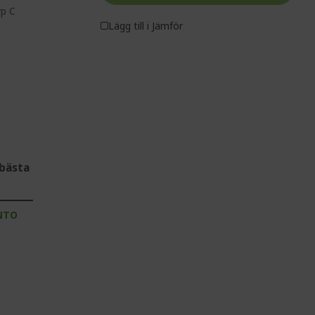
yp C
Lägg till i Jämför
bästa
NTO