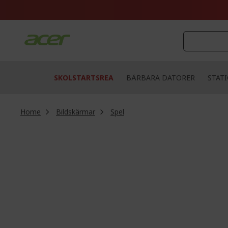
Skip
to
Content
SKOLSTARTSREA
BÄRBARA DATORER
STAT
Home
Bildskärmar
Spel
Skip
to
the
end
of
the
images
gallery