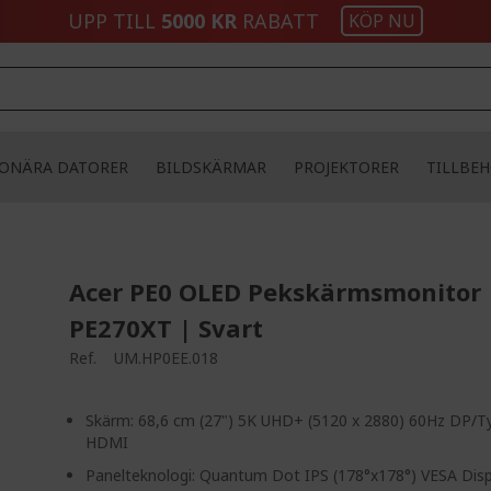
UPP TILL
5000 KR
RABATT
KÖP NU
IONÄRA DATORER
BILDSKÄRMAR
PROJEKTORER
TILLBE
Acer PE0 OLED Pekskärmsmonitor 
PE270XT | Svart
Ref.
UM.HP0EE.018
Skärm: 68,6 cm (27") 5K UHD+ (5120 x 2880) 60Hz DP/T
HDMI
Panelteknologi: Quantum Dot IPS (178°x178°) VESA Dis