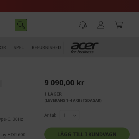
HÖR
SPEL
REFURBISHED
9 090,00 kr
|
I LAGER
(LEVERANS 1-4 ARBETSDAGAR)
Antal:
ype-C, 30Hz
LÄGG TILL I KUNDVAGN
play HDR 600