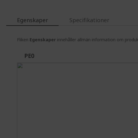
the
images
gallery
Egenskaper
Specifikationer
Fliken
Egenskaper
innehåller allmän information om produkt