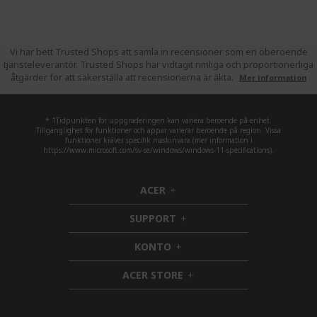
Vi har bett Trusted Shops att samla in recensioner som en oberoende
tjänsteleverantör. Trusted Shops har vidtagit rimliga och proportionerliga
åtgärder för att säkerställa att recensionerna är äkta.
Mer information
* 1Tidpunkten för uppgraderingen kan variera beroende på enhet.
Tillgänglighet för funktioner och appar varierar beroende på region. Vissa
funktioner kräver specifik maskinvara (mer information i
https://www.microsoft.com/sv-se/windows/windows-11-specifications).
ACER
h
i
SUPPORT
d
h
d
i
KONTO
e
h
d
n
i
d
ACER STORE
d
e
h
d
n
i
e
d