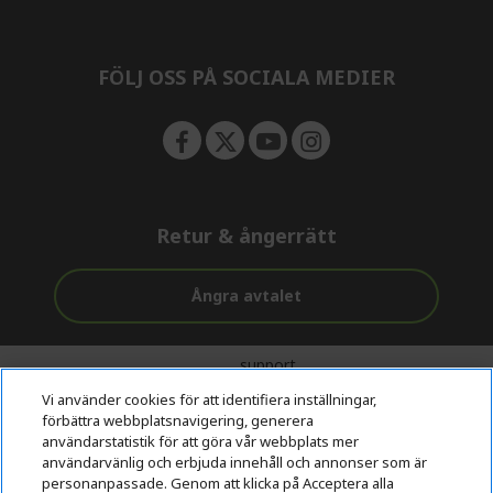
n
d
e
n
FÖLJ OSS PÅ SOCIALA MEDIER
Retur & ångerrätt
Ångra avtalet
support
Säker
Fri leverans
före och
betalning
Vi använder cookies för att identifiera inställningar,
efter köp
förbättra webbplatsnavigering, generera
användarstatistik för att göra vår webbplats mer
användarvänlig och erbjuda innehåll och annonser som är
© 2026 Acer Inc.
personanpassade. Genom att klicka på Acceptera alla