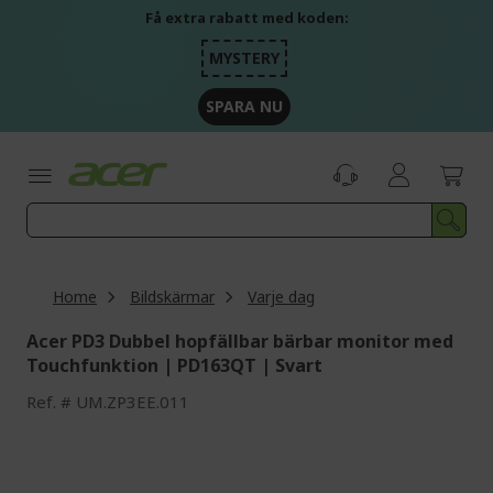
Skip
Få extra rabatt med koden:
to
Content
MYSTERY
SPARA NU
Home
Bildskärmar
Varje dag
Acer PD3 Dubbel hopfällbar bärbar monitor med
Touchfunktion | PD163QT | Svart
Ref.
UM.ZP3EE.011
Skip
to
the
end