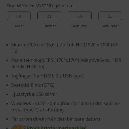
Skynda! Koden MYSTERY går ut om:
00
21
56
23
Dagar
Timmar
Minuter
Sekunder
Skärm: 39,6 cm (15,6") 2 x Full HD (1920 x 1080) 60
Hz
Panelteknologi: IPS (170°x170°) AdaptiveSync, HDR
Ready (HDR 10)
Ingångar: 1 x HDMI, 2 x USB typ C
Svarstid: 8 ms (GTG)
Ljusstyrka: 250 cd/m²
Windows Touch-kompatibel för den nedre skärme
n via Type-C-anslutning
Får ström direkt från den bärbara datorn
Produktinformationsblad