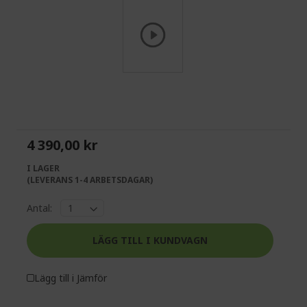
Skip
to
the
beginning
of
4 390,00 kr
the
images
I LAGER
gallery
(LEVERANS 1-4 ARBETSDAGAR)
Antal:
LÄGG TILL I KUNDVAGN
Lägg till i Jämför