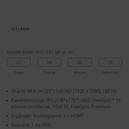
the
to
end
the
of
beginning
the
of
images
the
EJ I LAGER
gallery
images
gallery
Skynda! Koden MYSTERY går ut om:
01
04
00
29
Dagar
Timmar
Minuter
Sekunder
Skärm: 68,6 cm (27") Full HD (1920 x 1080) 180 Hz
Panelteknologi: IPS (178°x178°) AMD FreeSync™ Pr
emium certifierad, HDR 10, FreeSync Premium
Ingångar: Visningsport, 2 x HDMI
Svarstid: 1 ms VRB