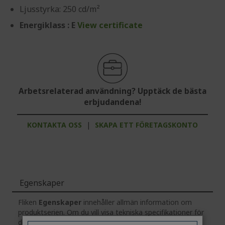
Ljusstyrka: 250 cd/m²
Energiklass : E
View certificate
Arbetsrelaterad användning? Upptäck de bästa
erbjudandena!
KONTAKTA OSS
|
SKAPA ETT FÖRETAGSKONTO
Egenskaper
Fliken
Egenskaper
innehåller allmän information om
produktserien. Om du vill visa tekniska specifikationer för
den valda modellen
klickar
du på fliken
Specifikationer
.