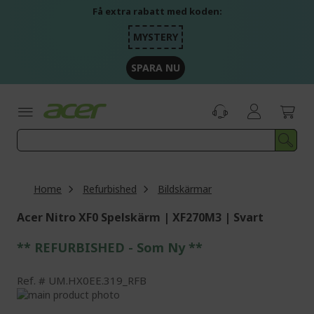
Skip
Få extra rabatt med koden:
to
Content
MYSTERY
SPARA NU
Home
Refurbished
Bildskärmar
Acer Nitro XF0 Spelskärm | XF270M3 | Svart
** REFURBISHED - Som Ny **
Ref.
UM.HX0EE.319_RFB
Skip
to
Skip