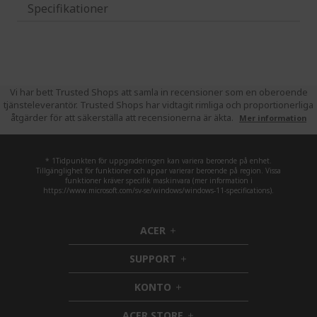
Specifikationer
Vi har bett Trusted Shops att samla in recensioner som en oberoende
tjänsteleverantör. Trusted Shops har vidtagit rimliga och proportionerliga
åtgärder för att säkerställa att recensionerna är äkta.
Mer information
* 1Tidpunkten för uppgraderingen kan variera beroende på enhet.
Tillgänglighet för funktioner och appar varierar beroende på region. Vissa
funktioner kräver specifik maskinvara (mer information i
https://www.microsoft.com/sv-se/windows/windows-11-specifications).
ACER
h
i
SUPPORT
d
h
d
i
KONTO
e
h
d
n
i
d
ACER STORE