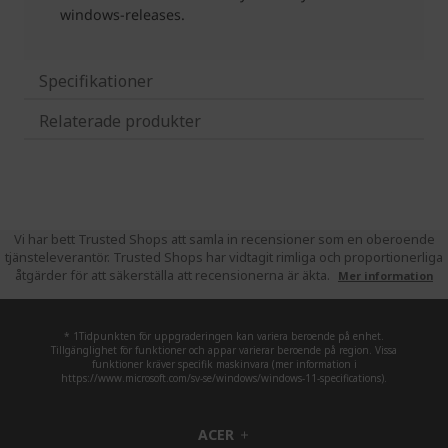
Specifikationer
Relaterade produkter
Vi har bett Trusted Shops att samla in recensioner som en oberoende
tjänsteleverantör. Trusted Shops har vidtagit rimliga och proportionerliga
åtgärder för att säkerställa att recensionerna är äkta.
Mer information
* 1Tidpunkten för uppgraderingen kan variera beroende på enhet.
Tillgänglighet för funktioner och appar varierar beroende på region. Vissa
funktioner kräver specifik maskinvara (mer information i
https://www.microsoft.com/sv-se/windows/windows-11-specifications).
ACER
h