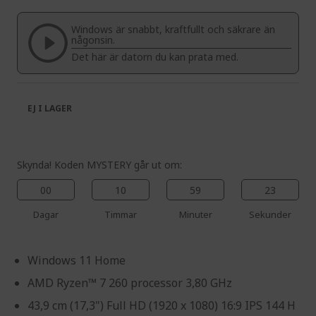
of
beginning
the
of
Windows är snabbt, kraftfullt och säkrare än
images
the
någonsin.
gallery
images
Det här är datorn du kan prata med.
gallery
EJ I LAGER
Skynda! Koden MYSTERY går ut om:
00
10
59
23
Dagar
Timmar
Minuter
Sekunder
Windows 11 Home
AMD Ryzen™ 7 260 processor 3,80 GHz
43,9 cm (17,3") Full HD (1920 x 1080) 16:9 IPS 144 H