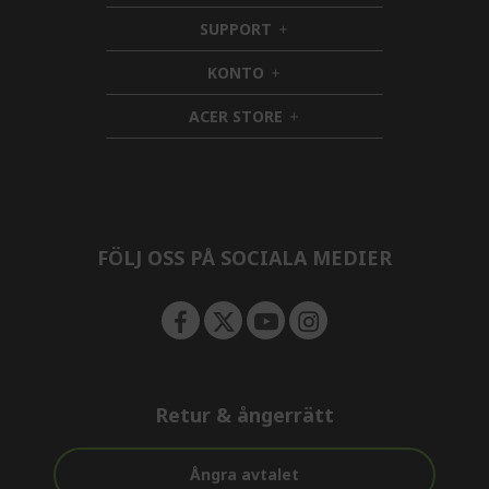
i
SUPPORT
d
h
d
i
KONTO
e
h
d
n
i
d
ACER STORE
d
e
h
d
n
i
e
d
n
d
e
n
FÖLJ OSS PÅ SOCIALA MEDIER
Retur & ångerrätt
Ångra avtalet