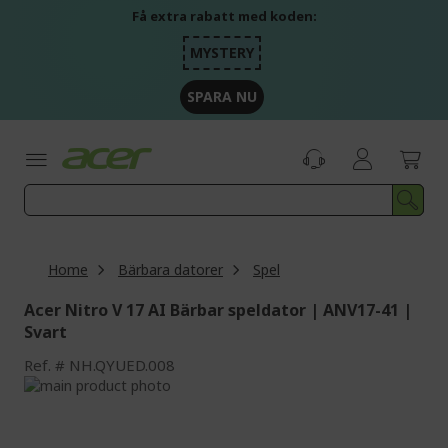
Skip
Få extra rabatt med koden:
to
Content
MYSTERY
SPARA NU
Home
Bärbara datorer
Spel
Acer Nitro V 17 AI Bärbar speldator | ANV17-41 |
Svart
Ref.
NH.QYUED.008
Skip
to
Skip
the
to
end
the