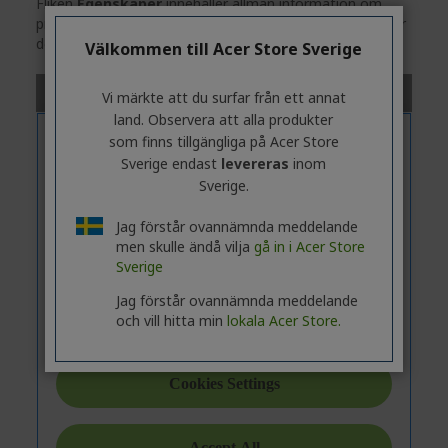
Fliken
Egenskaper
innehåller allmän information om
produktserien. Om du vill visa tekniska specifikationer för
den valda modellen
klickar
du på fliken
Specifikationer
.
Välkommen till Acer Store Sverige
Vi märkte att du surfar från ett annat
land. Observera att alla produkter
som finns tillgängliga på Acer Store
Sverige endast
levereras
inom
Sverige.
Jag förstår ovannämnda meddelande
men skulle ändå vilja
gå in i Acer Store
Sverige
Jag förstår ovannämnda meddelande
och vill hitta min
lokala Acer Store.