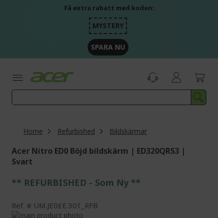
Skip
Få extra rabatt med koden:
to
Content
MYSTERY
SPARA NU
Home
Refurbished
Bildskärmar
Acer Nitro ED0 Böjd bildskärm | ED320QRS3 |
Svart
** REFURBISHED - Som Ny **
Ref.
UM.JE0EE.301_RFB
Skip