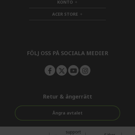
KONTO
e
h
d
n
i
d
ACER STORE
d
e
h
d
n
i
e
d
n
d
e
n
FÖLJ OSS PÅ SOCIALA MEDIER
Retur & ångerrätt
Ångra avtalet
support
Säker