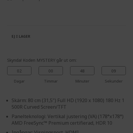
to
Skip
the
to
end
the
of
beginning
the
of
images
the
EJ I LAGER
gallery
images
gallery
Skynda! Koden MYSTERY går ut om:
02
00
48
09
Dagar
Timmar
Minuter
Sekunder
Skärm: 80 cm (31,5") Full HD (1920 x 1080) 180 Hz 1
500R Curved Screen/TFT
Panelteknologi: Vertikal justering (VA) (178°x178°)
AMD FreeSync™ Premium certifierad, HDR 10
Ingångar: Visningsport, HDMI