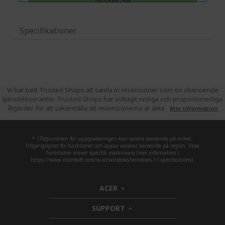
Specifikationer
Vi har bett Trusted Shops att samla in recensioner som en oberoende
tjänsteleverantör. Trusted Shops har vidtagit rimliga och proportionerliga
åtgärder för att säkerställa att recensionerna är äkta.
Mer information
* 1Tidpunkten för uppgraderingen kan variera beroende på enhet.
Tillgänglighet för funktioner och appar varierar beroende på region. Vissa
funktioner kräver specifik maskinvara (mer information i
https://www.microsoft.com/sv-se/windows/windows-11-specifications).
ACER
h
i
SUPPORT
d
h
d
i