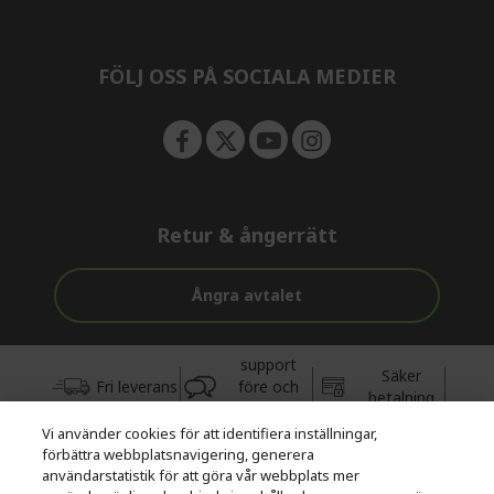
n
d
e
n
FÖLJ OSS PÅ SOCIALA MEDIER
Retur & ångerrätt
Ångra avtalet
support
Säker
Fri leverans
före och
betalning
efter köp
Vi använder cookies för att identifiera inställningar,
förbättra webbplatsnavigering, generera
© 2026 Acer Inc.
användarstatistik för att göra vår webbplats mer
CPYou BV är auktoriserad återförsäljare och försäljare av de