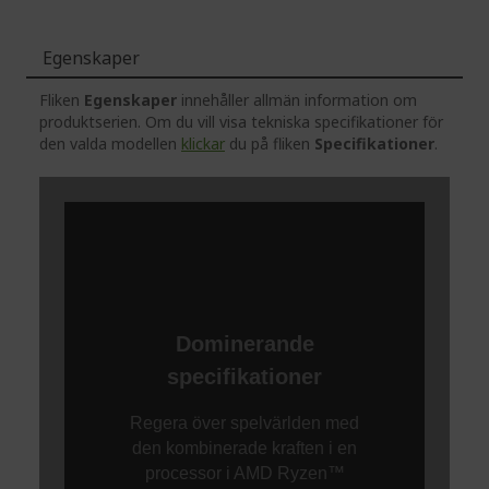
Egenskaper
Fliken
Egenskaper
innehåller allmän information om
produktserien. Om du vill visa tekniska specifikationer för
den valda modellen
klickar
du på fliken
Specifikationer
.