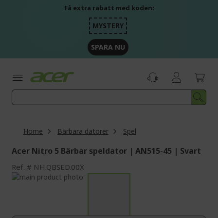
Skip
Få extra rabatt med koden:
to
Content
MYSTERY
SPARA NU
Home
Bärbara datorer
Spel
Acer Nitro 5 Bärbar speldator | AN515-45 | Svart
Ref.
NH.QBSED.00X
Skip
to
Skip
the
to
end
the
of
beginning