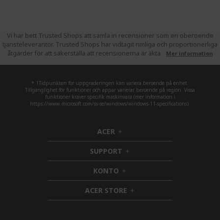
Vi har bett Trusted Shops att samla in recensioner som en oberoende
tjänsteleverantör. Trusted Shops har vidtagit rimliga och proportionerliga
åtgärder för att säkerställa att recensionerna är äkta.
Mer information
* 1Tidpunkten för uppgraderingen kan variera beroende på enhet.
Tillgänglighet för funktioner och appar varierar beroende på region. Vissa
funktioner kräver specifik maskinvara (mer information i
https://www.microsoft.com/sv-se/windows/windows-11-specifications).
ACER
h
i
SUPPORT
d
h
d
i
KONTO
e
h
d
n
i
d
ACER STORE
d
e
h
d
n
i
e
d