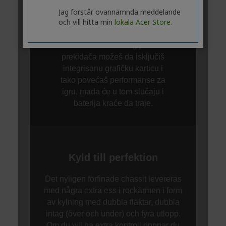
Jag förstår ovannämnda meddelande
och vill hitta min
lokala Acer Store.