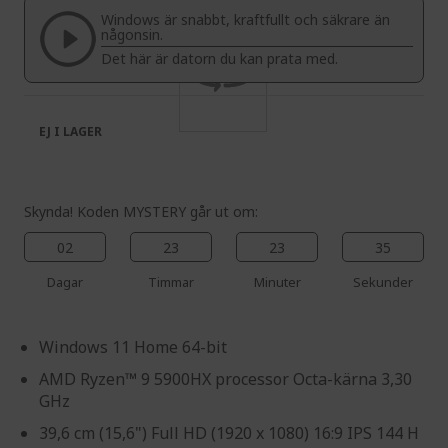
the
of
Windows är snabbt, kraftfullt och säkrare än
images
the
någonsin.
gallery
images
Det här är datorn du kan prata med.
gallery
EJ I LAGER
Skynda! Koden MYSTERY går ut om:
02
23
23
34
Dagar
Timmar
Minuter
Sekunder
Windows 11 Home 64-bit
AMD Ryzen™ 9 5900HX processor Octa-kärna 3,30
GHz
39,6 cm (15,6") Full HD (1920 x 1080) 16:9 IPS 144 H