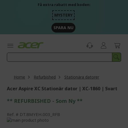
Skip
Få extra rabatt med koden:
to
Content
MYSTERY
SPARA NU
Home
Refurbished
Stationära datorer
Acer Aspire XC Stationär dator | XC-1860 | Svart
** REFURBISHED - Som Ny **
Ref.
DT.BMYEH.003_RFB
Skip
to
Skip