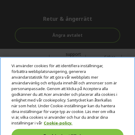
Retur & ångerrätt
Ångra avtalet
support
Säker
Fri leverans
före och
betalning
Vi använder cookies för att identifiera inställningar,
efter köp
förbättra webbplatsnavigering, generera
användarstatistik för att göra vår webbplats mer
© 2026 Acer Inc.
användarvänlig och erbjuda innehåll och annonser som är
personanpassade. Genom att klicka på Acceptera alla
CPYou BV är auktoriserad återförsäljare och försäljare av de
godkänner du att Acer använder och placerar alla cookies i
produkter och tjänster som erbjuds i denna butik.
enlighet med vår cookiepolicy. Samtycket kan återkallas
när som helst. Under Cookie-inställningar kan du hantera
dina inställningar för varje typ av cookie. Läs mer om vilka
vi är, vilka cookies vi använder och hur du ändrar dina
inställningar i vår
Cookie-policy.