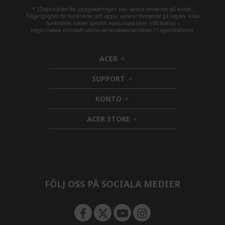
* 1Tidpunkten för uppgraderingen kan variera beroende på enhet.
Tillgänglighet för funktioner och appar varierar beroende på region. Vissa
funktioner kräver specifik maskinvara (mer information i
https://www.microsoft.com/sv-se/windows/windows-11-specifications).
ACER
h
i
SUPPORT
d
h
d
i
KONTO
e
h
d
n
i
d
ACER STORE
d
e
h
d
n
i
e
d
n
d
e
n
FÖLJ OSS PÅ SOCIALA MEDIER