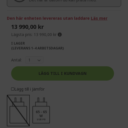
gallery
Den här enheten levereras utan laddare
Läs mer
13 990,00 kr
Lägsta pris:
13 990,00 kr
I LAGER
(LEVERANS 1-4 ARBETSDAGAR)
Antal:
LÄGG TILL I KUNDVAGN
Lägg till i Jämför
65 - 65
W
USB PD