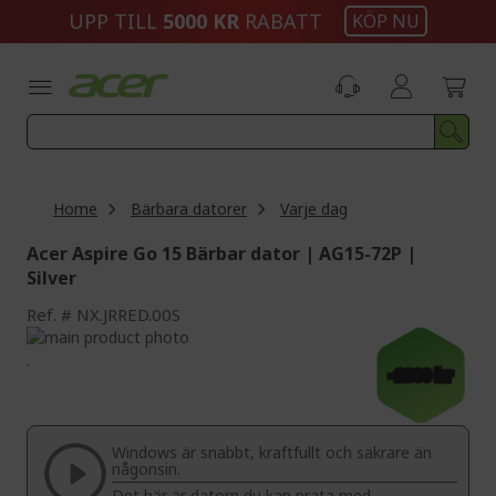
Skip
UPP TILL
5000 KR
RABATT
KÖP NU
to
Content
Home
Bärbara datorer
Varje dag
Acer Aspire Go 15 Bärbar dator | AG15-72P |
Silver
Ref.
NX.JRRED.00S
Skip
to
Skip
-2000 kr
the
to
end
the
of
beginning
the
of
Windows är snabbt, kraftfullt och säkrare än
images
the
någonsin.
gallery
images
Det här är datorn du kan prata med.