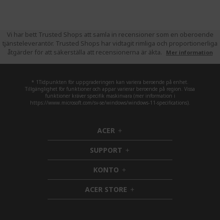
Vi har bett Trusted Shops att samla in recensioner som en oberoende
tjänsteleverantör. Trusted Shops har vidtagit rimliga och proportionerliga
åtgärder för att säkerställa att recensionerna är äkta.
Mer information
* 1Tidpunkten för uppgraderingen kan variera beroende på enhet.
Tillgänglighet för funktioner och appar varierar beroende på region. Vissa
funktioner kräver specifik maskinvara (mer information i
https://www.microsoft.com/sv-se/windows/windows-11-specifications).
ACER
h
i
SUPPORT
d
h
d
i
KONTO
e
h
d
n
i
d
ACER STORE
d
e
h
d
n
i
e
d