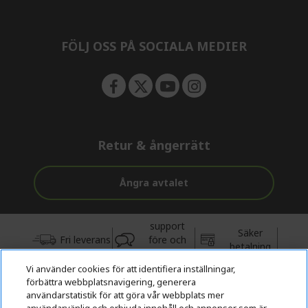
n
d
e
n
FÖLJ OSS PÅ SOCIALA MEDIER
Retur & ångerrätt
Ångra avtalet
support
Säker
Fri leverans
före och
betalning
efter köp
Vi använder cookies för att identifiera inställningar,
förbättra webbplatsnavigering, generera
© 2026 Acer Inc.
användarstatistik för att göra vår webbplats mer
CPYou BV är auktoriserad återförsäljare och försäljare av de