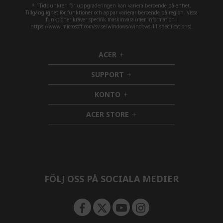
* 1Tidpunkten för uppgraderingen kan variera beroende på enhet.
Tillgänglighet för funktioner och appar varierar beroende på region. Vissa
funktioner kräver specifik maskinvara (mer information i
https://www.microsoft.com/sv-se/windows/windows-11-specifications).
ACER
h
i
SUPPORT
d
h
d
i
KONTO
e
h
d
n
i
d
ACER STORE
d
e
h
d
n
i
e
d
n
d
e
n
FÖLJ OSS PÅ SOCIALA MEDIER