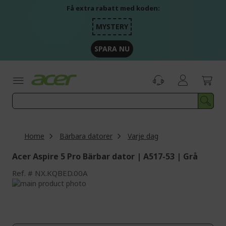
Skip
Få extra rabatt med koden:
to
Content
MYSTERY
SPARA NU
Home
Bärbara datorer
Varje dag
Acer Aspire 5 Pro Bärbar dator | A517-53 | Grå
Ref.
NX.KQBED.00A
Skip
to
Skip
the
to
end
the
of
beginning