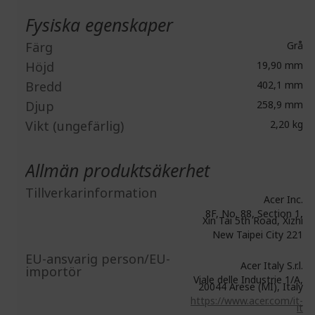
Fysiska egenskaper
Färg
Grå
Höjd
19,90 mm
Bredd
402,1 mm
Djup
258,9 mm
Vikt (ungefärlig)
2,20 kg
Allmän produktsäkerhet
Tillverkarinformation
Acer Inc.
8F, No. 88, Section 1,
Xin Tai 5th Road, Xizhi
New Taipei City 221
EU-ansvarig person/EU-
Acer Italy S.r.l.
importör
Viale delle Industrie 1/A,
20044 Arese (MI), Italy
https://www.acer.com/it-
it