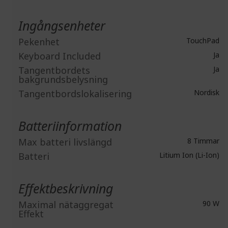
Ingångsenheter
Pekenhet
TouchPad
Keyboard Included
Ja
Tangentbordets
Ja
bakgrundsbelysning
Tangentbordslokalisering
Nordisk
Batteriinformation
Max batteri livslängd
8 Timmar
Batteri
Litium Ion (Li-Ion)
Effektbeskrivning
Maximal nätaggregat
90 W
Effekt