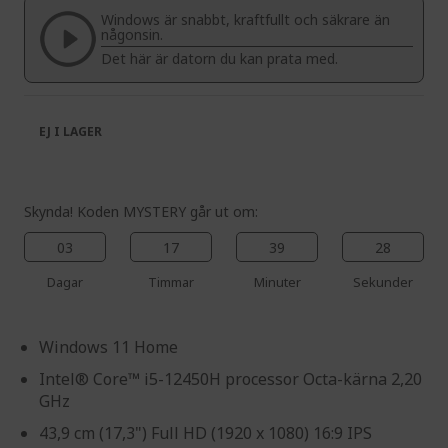
the
of
Windows är snabbt, kraftfullt och säkrare än
images
the
någonsin.
gallery
images
Det här är datorn du kan prata med.
gallery
EJ I LAGER
Skynda! Koden MYSTERY går ut om:
03
17
39
28
Dagar
Timmar
Minuter
Sekunder
Windows 11 Home
Intel® Core™ i5-12450H processor Octa-kärna 2,20
GHz
43,9 cm (17,3") Full HD (1920 x 1080) 16:9 IPS