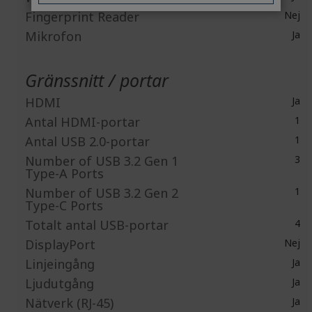
Fingerprint Reader
Nej
Mikrofon
Ja
Gränssnitt / portar
HDMI
Ja
Antal HDMI-portar
1
Antal USB 2.0-portar
1
Number of USB 3.2 Gen 1
3
Type-A Ports
Number of USB 3.2 Gen 2
1
Type-C Ports
Totalt antal USB-portar
4
DisplayPort
Nej
Linjeingång
Ja
Ljudutgång
Ja
Nätverk (RJ-45)
Ja