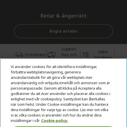
Retur & ångerrätt
Ångra avtalet
support
Säker
Fri leverans
före och
betalning
efter köp
Vi använder cookies för att identifiera inställningar,
förbättra webbplatsnavigering, generera
© 2026 Acer Inc.
användarstatistik för att göra vår webbplats mer
CPYou BV är auktoriserad återförsäljare och försäljare av de
användarvänlig och erbjuda innehåll och annonser som är
produkter och tjänster som erbjuds i denna butik.
personanpassade. Genom att klicka på Acceptera alla
godkänner du att Acer använder och placerar alla cookies i
enlighet med vår cookiepolicy. Samtycket kan återkallas
när som helst. Under Cookie-inställningar kan du hantera
dina inställningar för varje typ av cookie. Läs mer om vilka
vi är, vilka cookies vi använder och hur du ändrar dina
inställningar i vår
Cookie-policy.