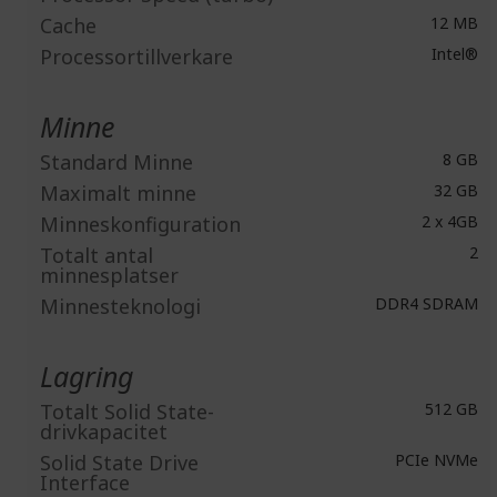
Cache
12 MB
Processortillverkare
Intel®
Minne
Standard Minne
8 GB
Maximalt minne
32 GB
Minneskonfiguration
2 x 4GB
Totalt antal
2
minnesplatser
Minnesteknologi
DDR4 SDRAM
Lagring
Totalt Solid State-
512 GB
drivkapacitet
Solid State Drive
PCIe NVMe
Interface