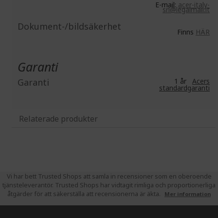
E-mail:
acer-italy-
srl@legalmail.it
Dokument-/bildsäkerhet
Finns
HÄR
Garanti
Garanti
1 år
Acers
standardgaranti
Relaterade produkter
Vi har bett Trusted Shops att samla in recensioner som en oberoende
tjänsteleverantör. Trusted Shops har vidtagit rimliga och proportionerliga
åtgärder för att säkerställa att recensionerna är äkta.
Mer information