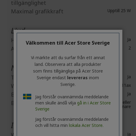
tillgänglighet
Maximal grafikkraft
Upptill 25 W
Ljud
Högtalare
Ja
Välkommen till Acer Store Sverige
Antal högtalare
2
Vi märkte att du surfar från ett annat
land. Observera att alla produkter
Nätverk & kommunikation
som finns tillgängliga på Acer Store
Trådlöst LAN
Ja
Sverige endast
levereras
inom
Sverige.
WLAN-standard
IEEE 802.11ax
Bluetooth
Ja
Jag förstår ovannämnda meddelande
Bluetooth Standard
Bluetooth 5.1 eller
men skulle ändå vilja
gå in i Acer Store
senare
Sverige
Jag förstår ovannämnda meddelande
Inbyggda enheter
och vill hitta min
lokala Acer Store.
Webbkamera
Ja