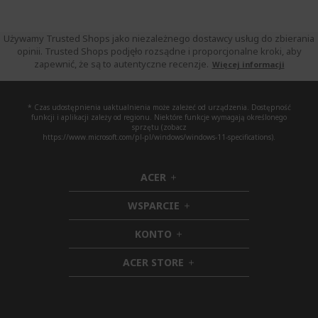
Używamy Trusted Shops jako niezależnego dostawcy usług do zbierania
opinii. Trusted Shops podjęło rozsądne i proporcjonalne kroki, aby
zapewnić, że są to autentyczne recenzje.
Więcej informacji
* Czas udostępnienia uaktualnienia może zależeć od urządzenia. Dostępność
funkcji i aplikacji zależy od regionu. Niektóre funkcje wymagają określonego
sprzętu (zobacz
https://www.microsoft.com/pl-pl/windows/windows-11-specifications).
ACER
h
i
WSPARCIE
d
h
d
i
KONTO
e
h
d
n
i
d
ACER STORE
d
e
h
d
n
i
e
d
n
d