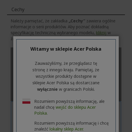
Cechy
Należy pamiętać, że zakładka
„Cechy”
zawiera ogólne
informacje o serii produktów. Aby poznać dokładną
specyfikację techniczną wybranego modelu,
kliknij
w
zakładkę
„Dane techniczne”
.
Witamy w sklepie Acer Polska
Zauważyliśmy, że przeglądasz tę
stronę z innego kraju. Pamiętaj, że
wszystkie produkty dostępne w
sklepie Acer Polska są dostarczane
wyłącznie
w granicach Polski.
Rozumiem powyższą informację, ale
nadal chcę
wejść do sklepu Acer
Polska.
Rozumiem powyższą informację i chcę
znaleźć
lokalny sklep Acer.