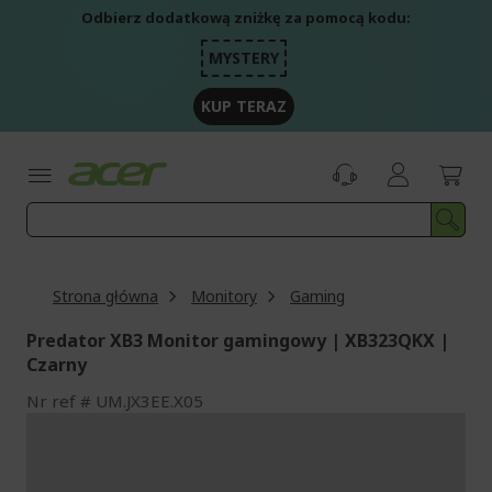
Przejdź
Odbierz dodatkową zniżkę za pomocą kodu:
do
treści
MYSTERY
KUP TERAZ
Strona główna
Monitory
Gaming
Predator XB3 Monitor gamingowy | XB323QKX |
Czarny
Nr ref
UM.JX3EE.X05
Przejdź
na
koniec
galerii