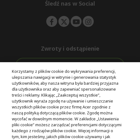
e
Śledź nas w Social
n
Zwroty i odstąpienie
Odstąpienie od umowy
Korzystamy z plików cookie do wykrywania preferencji,
ulepszania nawigacji w witrynie i generowania statystyk
Darmowa
Wsparcie
użytkowników, aby nasza witryna była bardziej przyjazna
Bezpieczne
ekspresowa
przed i po
dla użytkownika oraz aby zapewniać spersonalizowane
płatności
dostawa
zakupie
treści i reklamy. Klikając „Zaakceptuj wszystkie”,
użytkownik wyraża zgodę na używanie i umieszczanie
wszystkich plików cookie przez firmę Acer zgodnie z
© 2025 Acer Inc.
naszą polityką dotyczącą plików cookie. Zgodę można
Firma CPYou BV jest autoryzowanym sprzedawcą produktów i
wycofać w dowolnym momencie. W zakładce „Ustawienia
usług oferowanych w tym sklepie.
pliki cookie” możesz zarządzać preferencjami dotyczącymi
każdego z rodzajów plików cookie. Więcej informacji o
tym, kim jesteśmy, jakich plików cookie używamy i jak