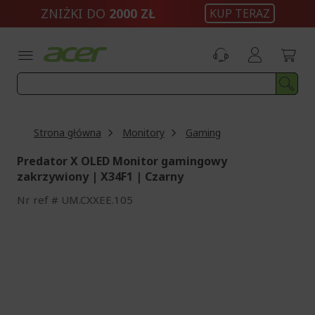
Przejdź
ZNIŻKI DO
2000 ZŁ
KUP TERAZ
do
treści
Strona główna
Monitory
Gaming
Predator X OLED Monitor gamingowy
zakrzywiony | X34F1 | Czarny
Nr ref
UM.CXXEE.105
Przejdź
na
koniec
galerii