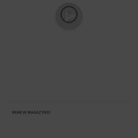
Przejdź
na
początek
galerii
BRAK W MAGAZYNIE