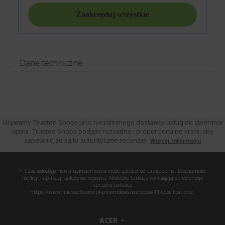
Dane techniczne
Używamy Trusted Shops jako niezależnego dostawcy usług do zbierania
opinii. Trusted Shops podjęło rozsądne i proporcjonalne kroki, aby
zapewnić, że są to autentyczne recenzje.
Więcej informacji
* Czas udostępnienia uaktualnienia może zależeć od urządzenia. Dostępność
funkcji i aplikacji zależy od regionu. Niektóre funkcje wymagają określonego
sprzętu (zobacz
https://www.microsoft.com/pl-pl/windows/windows-11-specifications).
ACER
h