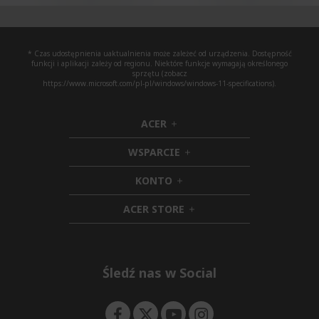
* Czas udostępnienia uaktualnienia może zależeć od urządzenia. Dostępność
funkcji i aplikacji zależy od regionu. Niektóre funkcje wymagają określonego
sprzętu (zobacz
https://www.microsoft.com/pl-pl/windows/windows-11-specifications).
ACER
h
i
WSPARCIE
d
h
d
i
KONTO
e
h
d
n
i
d
ACER STORE
d
e
h
d
n
i
e
d
n
d
e
Śledź nas w Social
n