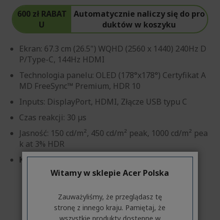
600 zł RABAT
Automatycznie naliczy się do pro
U
duktów w koszyku
Ekran: 67.3 cm (26.5") WQHD (2560 x 1440) 240Hz D
P/Type-C, 144Hz HDMI
Technologia panelu: OLED (178°x178°) Certyfikat A
MD FreeSync™ Premium, HDR 10
Inputs: DisplayPort, HDMI, Złącze USB typu C
Czas reakcji: 30 µs
Jasność: 150 cd/m², 450 cd/m² peak, 1000 cd/m² pea
k at 3% HDR
Klasa energetyczna: G
Szczegóły
Witamy w sklepie Acer Polska
Zauważyliśmy, że przeglądasz tę
stronę z innego kraju. Pamiętaj, że
wszystkie produkty dostępne w