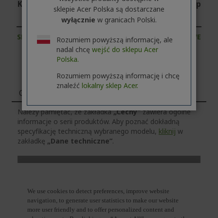
Klient biznesowy lub firma? Odkryj nasze najlep
sklepie Acer Polska są dostarczane
sze oferty!
wyłącznie
w granicach Polski.
SKONTAKTUJ SIĘ Z NAMI
|
ZAŁÓŻ KONTO FIRMOWE
Rozumiem powyższą informację, ale
nadal chcę
wejść do sklepu Acer
Polska.
Rozumiem powyższą informację i chcę
znaleźć
lokalny sklep Acer.
Cechy
Należy pamiętać, że zakładka
„Cechy”
zawiera ogólne
informacje o serii produktów. Aby poznać dokładną
specyfikację techniczną wybranego modelu,
kliknij
w
zakładkę
„Dane techniczne”
.