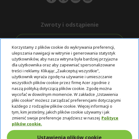
Zwroty i odstąpienie
Odstąpienie od umowy
Korzystamy z plików cookie do wykrywania preferencji,
ulepszania nawigacji w witrynie i generowania statystyk
Darmowa
Wsparcie
użytkowników, aby nasza witryna była bardziej przyjazna
Bezpieczne
ekspresowa
przed i po
dla użytkownika oraz aby zapewniać spersonalizowane
płatności
dostawa
zakupie
treści i reklamy. Klikając „Zaakceptuj wszystkie”,
użytkownik wyraża zgodę na używanie i umieszczanie
wszystkich plików cookie przez firmę Acer zgodnie z
© 2025 Acer Inc.
naszą polityką dotyczącą plików cookie. Zgodę można
Firma CPYou BV jest autoryzowanym sprzedawcą produktów i
wycofać w dowolnym momencie. W zakładce „Ustawienia
usług oferowanych w tym sklepie.
pliki cookie” możesz zarządzać preferencjami dotyczącymi
każdego z rodzajów plików cookie. Więcej informacji o
tym, kim jesteśmy, jakich plików cookie używamy i jak
zmienić swoje preferencje znajdziesz w naszej
Polityce
plików cookie.
Ustawienia plików cookie
Polska