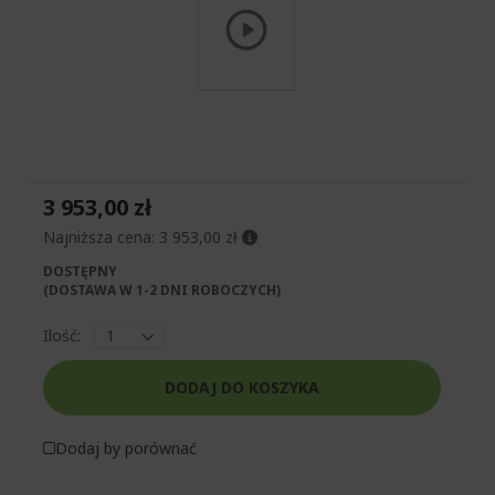
Przejdź
na
początek
galerii
3 953,00 zł
Najniższa cena:
3 953,00 zł
DOSTĘPNY
(DOSTAWA W 1-2 DNI ROBOCZYCH)​
Ilość:
DODAJ DO KOSZYKA
Dodaj by porównać