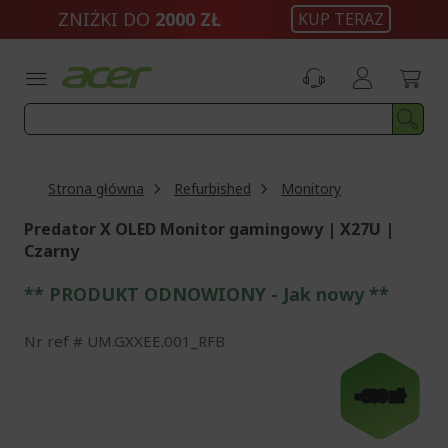
Przejdź
ZNIŻKI DO
2000 ZŁ
KUP TERAZ
do
treści
Strona główna
Refurbished
Monitory
Predator X OLED Monitor gamingowy | X27U |
Czarny
** PRODUKT ODNOWIONY - Jak nowy **
Nr ref
UM.GXXEE.001_RFB
Przejdź
na
-600 zł
koniec
galerii