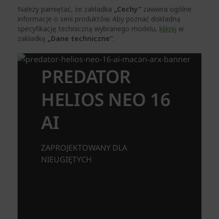
Należy pamiętać, że zakładka
„Cechy”
zawiera ogólne
informacje o serii produktów. Aby poznać dokładną
specyfikację techniczną wybranego modelu,
kliknij
w
zakładkę
„Dane techniczne”
.