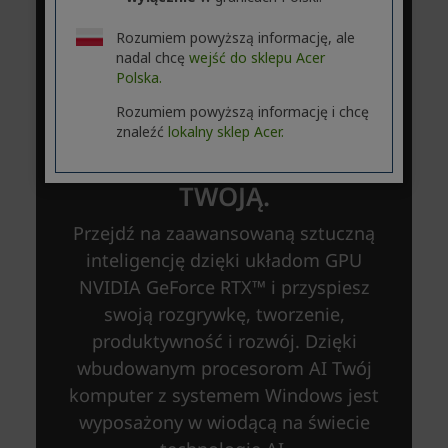
Rozumiem powyższą informację, ale
nadal chcę
wejść do sklepu Acer
Polska.
Rozumiem powyższą informację i chcę
znaleźć
lokalny sklep Acer.