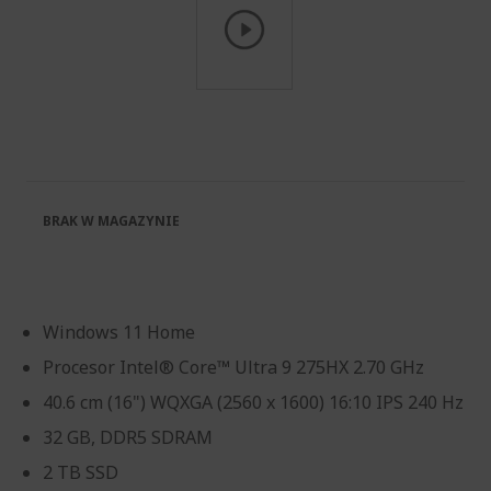
Przejdź
na
początek
galerii
BRAK W MAGAZYNIE
Windows 11 Home
Procesor Intel® Core™ Ultra 9 275HX 2.70 GHz
40.6 cm (16") WQXGA (2560 x 1600) 16:10 IPS 240 Hz
32 GB, DDR5 SDRAM
2 TB SSD