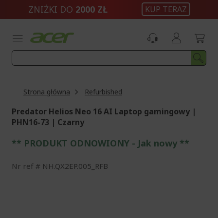
Przejdź
ZNIŻKI DO
2000 ZŁ
KUP TERAZ
do
treści
Strona główna
Refurbished
Predator Helios Neo 16 AI Laptop gamingowy |
PHN16-73 | Czarny
** PRODUKT ODNOWIONY - Jak nowy **
Nr ref
NH.QX2EP.005_RFB
Przejdź
na
koniec
galerii