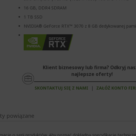
16 GB, DDR4 SDRAM
1 TB SSD
NVIDIA® GeForce RTX™ 3070 z 8 GB dedykowanej pami
Klient biznesowy lub firma? Odkryj na
najlepsze oferty!
SKONTAKTUJ SIĘ Z NAMI
|
ZAŁÓŻ KONTO FI
ty powiązane
macje o serii produktów. Aby poznać dokładną specyfikację techni