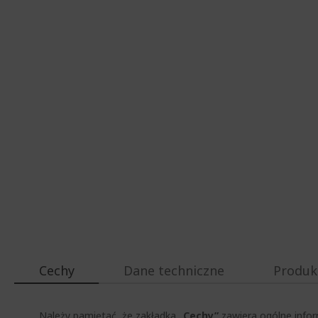
Cechy
Dane techniczne
Produk
Należy pamiętać, że zakładka
„Cechy”
zawiera ogólne infor