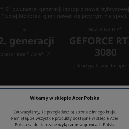
Witamy w sklepie Acer Polska
Zauważyliśmy, że przeglądasz tę stronę z innego kraju.
Pamiętaj, że wszystkie produkty dostępne w sklepie Acer
Polska są dostarczane
wyłącznie
w granicach Polski.