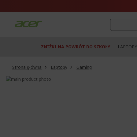
Przejdź
do
treści
ZNIŻKI NA POWRÓT DO SZKOŁY
LAPTOPY
Strona główna
Laptopy
Gaming
Przejdź
na
Przejdź
koniec
na
galerii
początek
galerii