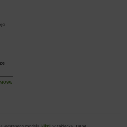
ęci
sze
RMOWE
czną wybranego modelu,
kliknij
w zakładkę
„Dane