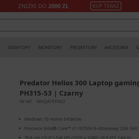
ZNIŻKI DO
2000 ZŁ
KUP TERAZ
DESKTOPY
MONITORY
PROJEKTORY
AKCESORIA
Predator Helios 300 Laptop gamin
PH315-53 | Czarny
Nr ref
NH.QATEP.002
Windows 10 Home 64 bitów
Procesor Intel® Core™ i7-10750H 6-rdzeniowy 2.60 GHz
39.6 cm (15.6") Full HD (1920 x 1080) 16:9 IPS 144 Hz