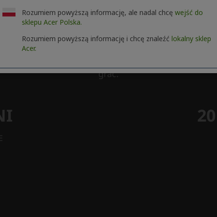
Rozumiem powyższą informację, ale nadal chcę
wejść do
sklepu Acer Polska.
Rozumiem powyższą informację i chcę znaleźć
lokalny sklep
Acer.