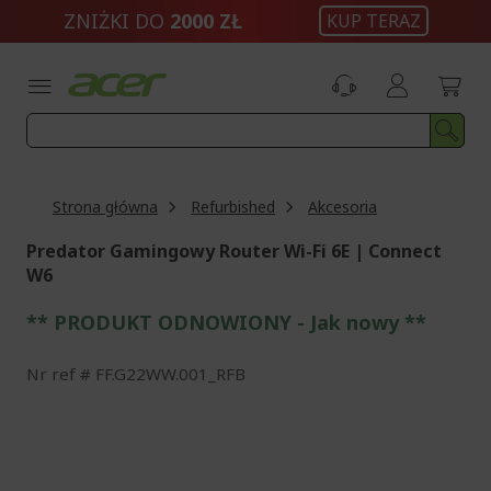
Przejdź
ZNIŻKI DO
2000 ZŁ
KUP TERAZ
do
treści
Strona główna
Refurbished
Akcesoria
Predator Gamingowy Router Wi-Fi 6E | Connect
W6
** PRODUKT ODNOWIONY - Jak nowy **
Nr ref
FF.G22WW.001_RFB
Przejdź
na
koniec
galerii