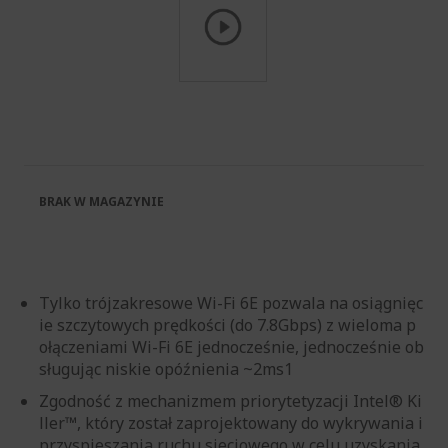
Przejdź
na
początek
galerii
BRAK W MAGAZYNIE
Tylko trójzakresowe Wi-Fi 6E pozwala na osiągnięc
ie szczytowych prędkości (do 7.8Gbps) z wieloma p
ołączeniami Wi-Fi 6E jednocześnie, jednocześnie ob
sługując niskie opóźnienia ~2ms1
Zgodność z mechanizmem priorytetyzacji Intel® Ki
ller™, który został zaprojektowany do wykrywania i
przyspieszania ruchu sieciowego w celu uzyskania