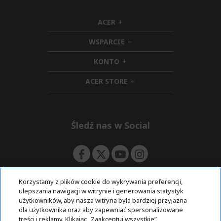
ACER
h
i
WSPARCIE
d
h
d
i
KONTO
e
h
d
n
i
d
ACER STORE
d
e
h
d
n
i
e
d
n
d
e
Śledź nas w Social
n
Korzystamy z plików cookie do wykrywania preferencji,
ulepszania nawigacji w witrynie i generowania statystyk
Zwroty i odstąpienie
użytkowników, aby nasza witryna była bardziej przyjazna
dla użytkownika oraz aby zapewniać spersonalizowane
treści i reklamy. Klikając „Zaakceptuj wszystkie”,