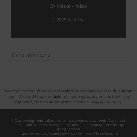
Dane techniczne
Używamy Trusted Shops jako niezależnego dostawcy usług do zbierania
opinii. Trusted Shops podjęło rozsądne i proporcjonalne kroki, aby
zapewnić, że są to autentyczne recenzje.
Więcej informacji
* Czas udostępnienia uaktualnienia może zależeć od urządzenia. Dostępność
funkcji i aplikacji zależy od regionu. Niektóre funkcje wymagają określonego
sprzętu (zobacz
https://www.microsoft.com/pl-pl/windows/windows-11-specifications).