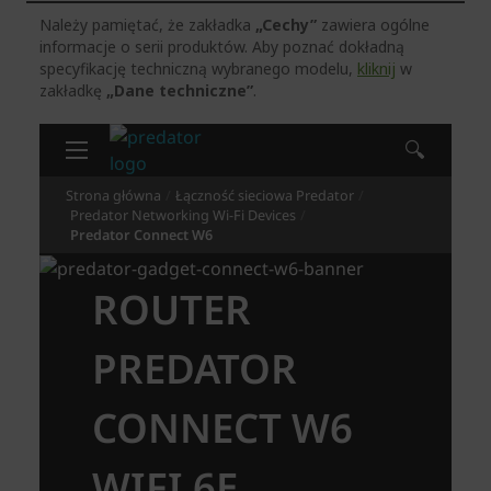
Należy pamiętać, że zakładka
„Cechy”
zawiera ogólne
informacje o serii produktów. Aby poznać dokładną
specyfikację techniczną wybranego modelu,
kliknij
w
zakładkę
„Dane techniczne”
.