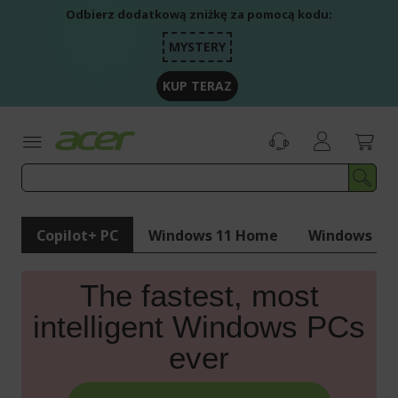
Przejdź
Odbierz dodatkową zniżkę za pomocą kodu:
do
treści
MYSTERY
KUP TERAZ
Copilot+ PC
Windows 11 Home
Windows 11 
The fastest, most
intelligent Windows PCs
ever