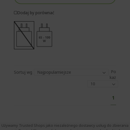
Dodaj by porównać
65 - 100
W
Po
Sortuj wg
każ
S
A
1
t
k
r
o
t
n
u
a
a
Używamy Trusted Shops jako niezależnego dostawcy usług do zbierania