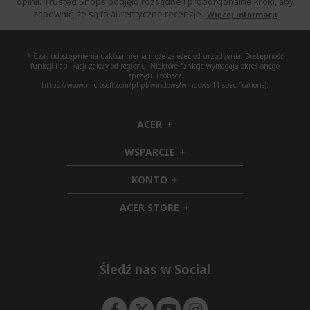
opinii. Trusted Shops podjęło rozsądne i proporcjonalne kroki, aby
l
zapewnić, że są to autentyczne recenzje.
Więcej informacji
n
i
e
* Czas udostępnienia uaktualnienia może zależeć od urządzenia. Dostępność
funkcji i aplikacji zależy od regionu. Niektóre funkcje wymagają określonego
c
sprzętu (zobacz
https://www.microsoft.com/pl-pl/windows/windows-11-specifications).
z
y
t
ACER
h
a
i
WSPARCIE
s
d
h
d
i
z
KONTO
e
h
d
s
n
i
d
t
ACER STORE
d
e
h
r
d
n
i
o
e
d
n
d
n
e
Śledź nas w Social
ę
n