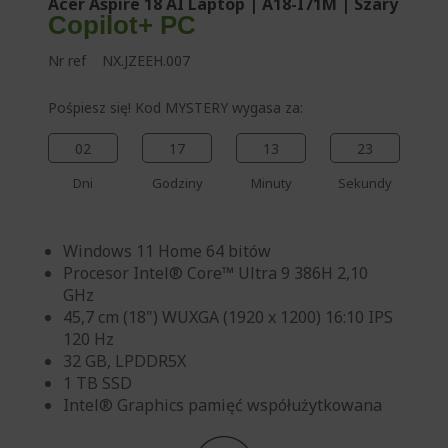
Acer Aspire 18 AI Laptop | A18-I71M | Szary
ę
Copilot+ PC
Nr ref
NX.JZEEH.007
Pośpiesz się! Kod MYSTERY wygasa za:
02
17
13
23
Dni
Godziny
Minuty
Sekundy
Windows 11 Home 64 bitów
Procesor Intel® Core™ Ultra 9 386H 2,10
GHz
45,7 cm (18") WUXGA (1920 x 1200) 16:10 IPS
120 Hz
32 GB, LPDDR5X
1 TB SSD
Intel® Graphics pamięć współużytkowana