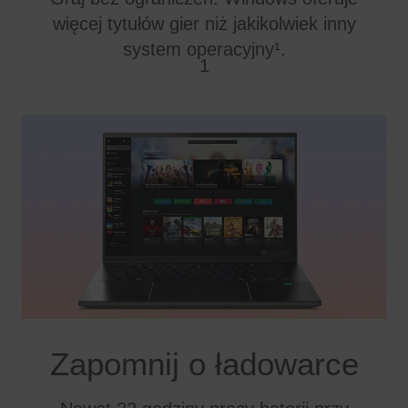
więcej tytułów gier niż jakikolwiek inny
system operacyjny¹.
1
Zapomnij o ładowarce