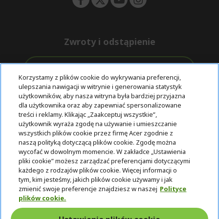
Zwroty i odstąpienie
Odstąpienie od umowy
Korzystamy z plików cookie do wykrywania preferencji,
ulepszania nawigacji w witrynie i generowania statystyk
Darmowa
Wsparcie
użytkowników, aby nasza witryna była bardziej przyjazna
Bezpieczne
ekspresowa
przed i po
dla użytkownika oraz aby zapewniać spersonalizowane
płatności
dostawa
zakupie
treści i reklamy. Klikając „Zaakceptuj wszystkie”,
użytkownik wyraża zgodę na używanie i umieszczanie
wszystkich plików cookie przez firmę Acer zgodnie z
© 2025 Acer Inc.
naszą polityką dotyczącą plików cookie. Zgodę można
Firma CPYou BV jest autoryzowanym sprzedawcą produktów i
wycofać w dowolnym momencie. W zakładce „Ustawienia
usług oferowanych w tym sklepie.
pliki cookie” możesz zarządzać preferencjami dotyczącymi
każdego z rodzajów plików cookie. Więcej informacji o
tym, kim jesteśmy, jakich plików cookie używamy i jak
zmienić swoje preferencje znajdziesz w naszej
Polityce
plików cookie.