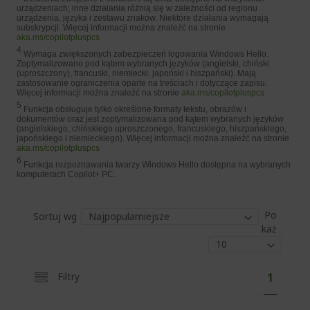
urządzeniach; inne działania różnią się w zależności od regionu
urządzenia, języka i zestawu znaków. Niektóre działania wymagają
subskrypcji. Więcej informacji można znaleźć na stronie
aka.ms/copilotpluspcs
4
Wymaga zwiększonych zabezpieczeń logowania Windows Hello.
Zoptymalizowano pod kątem wybranych języków (angielski, chiński
(uproszczony), francuski, niemiecki, japoński i hiszpański). Mają
zastosowanie ograniczenia oparte na treściach i dotyczące zapisu.
Więcej informacji można znaleźć na stronie
aka.ms/copilotpluspcs
5
Funkcja obsługuje tylko określone formaty tekstu, obrazów i
dokumentów oraz jest zoptymalizowana pod kątem wybranych języków
(angielskiego, chińskiego uproszczonego, francuskiego, hiszpańskiego,
japońskiego i niemieckiego). Więcej informacji można znaleźć na stronie
aka.ms/copilotpluspcs
6
Funkcja rozpoznawania twarzy Windows Hello dostępna na wybranych
komputerach Copilot+ PC.
Po
Sortuj wg
każ
S
A
Filtry
1
t
k
r
o