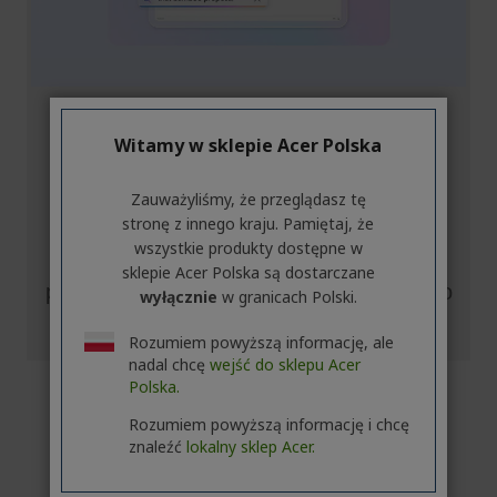
Wyszukiwanie we
Witamy w sklepie Acer Polska
własnym języku
Zauważyliśmy, że przeglądasz tę
stronę z innego kraju. Pamiętaj, że
Zapomnij o nazwach plików i słowach
wszystkie produkty dostępne w
kluczowych. Wystarczy opisać, czego
sklepie Acer Polska są dostarczane
potrzebujesz – Twój komputer znajdzie to
wyłącznie
w granicach Polski.
dla Ciebie⁵.
Rozumiem powyższą informację, ale
nadal chcę
wejść do sklepu Acer
Polska.
Chroń to, co ważne
Rozumiem powyższą informację i chcę
znaleźć
lokalny sklep Acer.
To najbezpieczniejszy system Windows
w historii. Oferuje szereg zabezpieczeń