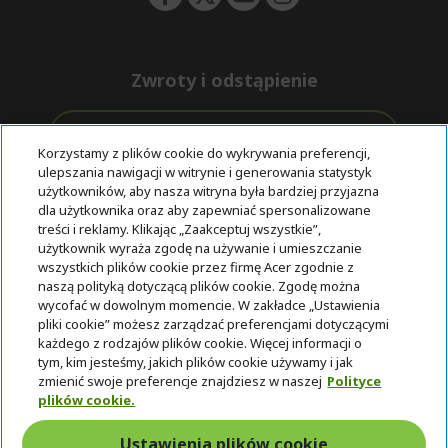
Zwroty i odstąpienie
Odstąpienie od umowy
Korzystamy z plików cookie do wykrywania preferencji,
ulepszania nawigacji w witrynie i generowania statystyk
Darmowa
Wsparcie
użytkowników, aby nasza witryna była bardziej przyjazna
Bezpieczne
ekspresowa
przed i po
dla użytkownika oraz aby zapewniać spersonalizowane
płatności
dostawa
zakupie
treści i reklamy. Klikając „Zaakceptuj wszystkie”,
użytkownik wyraża zgodę na używanie i umieszczanie
wszystkich plików cookie przez firmę Acer zgodnie z
© 2025 Acer Inc.
naszą polityką dotyczącą plików cookie. Zgodę można
Firma CPYou BV jest autoryzowanym sprzedawcą produktów i
wycofać w dowolnym momencie. W zakładce „Ustawienia
usług oferowanych w tym sklepie.
pliki cookie” możesz zarządzać preferencjami dotyczącymi
każdego z rodzajów plików cookie. Więcej informacji o
tym, kim jesteśmy, jakich plików cookie używamy i jak
zmienić swoje preferencje znajdziesz w naszej
Polityce
plików cookie.
Ustawienia plików cookie
Polska