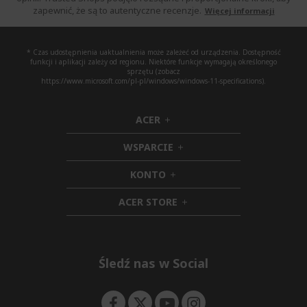
zapewnić, że są to autentyczne recenzje.
Więcej informacji
* Czas udostępnienia uaktualnienia może zależeć od urządzenia. Dostępność
funkcji i aplikacji zależy od regionu. Niektóre funkcje wymagają określonego
sprzętu (zobacz
https://www.microsoft.com/pl-pl/windows/windows-11-specifications).
ACER
h
i
WSPARCIE
d
h
d
i
KONTO
e
h
d
n
i
d
ACER STORE
d
e
h
d
n
i
e
d
n
d
e
Śledź nas w Social
n