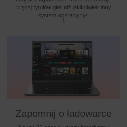
więcej tytułów gier niż jakikolwiek inny
system operacyjny¹.
1
Zapomnij o ładowarce