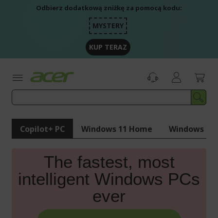
Przejdź
Odbierz dodatkową zniżkę za pomocą kodu:
do
treści
MYSTERY
KUP TERAZ
Copilot+ PC
Windows 11 Home
Windows 11 
The fastest, most
intelligent Windows PCs
ever