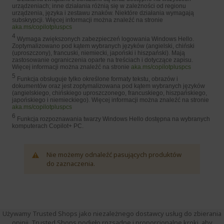
urządzeniach; inne działania różnią się w zależności od regionu
urządzenia, języka i zestawu znaków. Niektóre działania wymagają
subskrypcji. Więcej informacji można znaleźć na stronie
aka.ms/copilotpluspcs
4
Wymaga zwiększonych zabezpieczeń logowania Windows Hello.
Zoptymalizowano pod kątem wybranych języków (angielski, chiński
(uproszczony), francuski, niemiecki, japoński i hiszpański). Mają
zastosowanie ograniczenia oparte na treściach i dotyczące zapisu.
Więcej informacji można znaleźć na stronie
aka.ms/copilotpluspcs
5
Funkcja obsługuje tylko określone formaty tekstu, obrazów i
dokumentów oraz jest zoptymalizowana pod kątem wybranych języków
(angielskiego, chińskiego uproszczonego, francuskiego, hiszpańskiego,
japońskiego i niemieckiego). Więcej informacji można znaleźć na stronie
aka.ms/copilotpluspcs
6
Funkcja rozpoznawania twarzy Windows Hello dostępna na wybranych
komputerach Copilot+ PC.
Nie możemy odnaleźć pasujących produktów
do zaznaczenia.
Używamy Trusted Shops jako niezależnego dostawcy usług do zbierania
opinii. Trusted Shops podjęło rozsądne i proporcjonalne kroki, aby