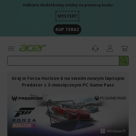
Przejdź
Odbierz dodatkową zniżkę za pomocą kodu:
do
treści
MYSTERY
KUP TERAZ
Graj w Forza Horizon 6 na swoim nowym laptopie
Predator z 3-miesięcznym PC Game Pass