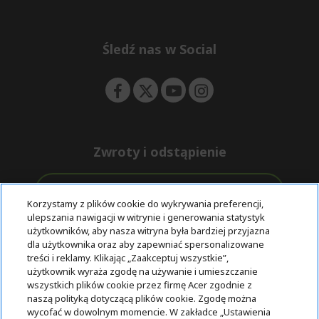
d
n
i
o
e
d
n
d
n
e
Śledź nas w Social
ę
n
Zwroty i odstąpienie
Odstąpienie od umowy
Korzystamy z plików cookie do wykrywania preferencji,
ulepszania nawigacji w witrynie i generowania statystyk
Darmowa
Wsparcie
użytkowników, aby nasza witryna była bardziej przyjazna
Bezpieczne
ekspresowa
przed i po
dla użytkownika oraz aby zapewniać spersonalizowane
płatności
dostawa
zakupie
treści i reklamy. Klikając „Zaakceptuj wszystkie”,
użytkownik wyraża zgodę na używanie i umieszczanie
wszystkich plików cookie przez firmę Acer zgodnie z
© 2025 Acer Inc.
naszą polityką dotyczącą plików cookie. Zgodę można
Firma CPYou BV jest autoryzowanym sprzedawcą produktów i
wycofać w dowolnym momencie. W zakładce „Ustawienia
usług oferowanych w tym sklepie.