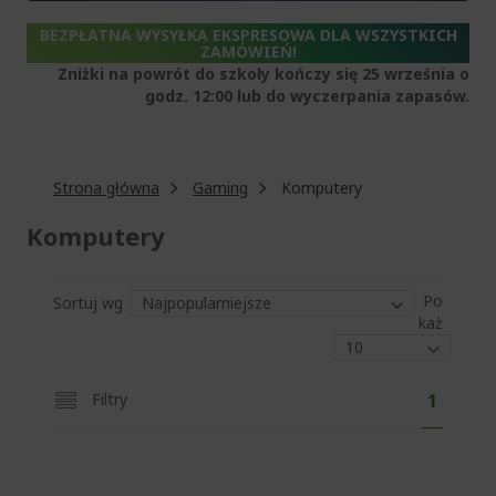
BEZPŁATNA WYSYŁKA EKSPRESOWA DLA WSZYSTKICH
ZAMÓWIEŃ!
Zniżki na powrót do szkoły kończy się 25 września o
godz. 12:00 lub do wyczerpania zapasów.
Strona główna
Gaming
Komputery
Komputery
Po
Sortuj wg
każ
S
A
Filtry
1
t
k
r
o
t
n
u
a