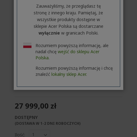
Zauważyliśmy, że przeglądasz tę
stronę z innego kraju. Pamiętaj, że
wszystkie produkty dostępne w
sklepie Acer Polska są dostarczane
wyłącznie
w granicach Polski.
Rozumiem powyższą informację, ale
nadal chcę
wejść do sklepu Acer
Polska.
Klient biznesowy lub firma? Odkryj nasze
najlepsze oferty!
Rozumiem powyższą informację i chcę
znaleźć
lokalny sklep Acer.
SKONTAKTUJ SIĘ Z NAMI
|
ZAŁÓŻ KONTO
FIRMOWE
27 999,00 zł
DOSTĘPNY
(DOSTAWA W 1-2 DNI ROBOCZYCH)​
Ilość: