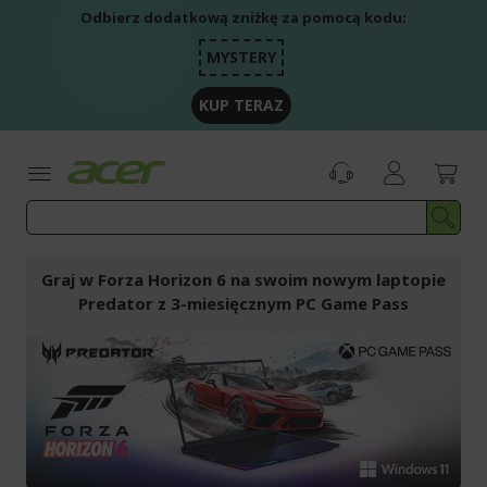
Przejdź
Odbierz dodatkową zniżkę za pomocą kodu:
do
treści
MYSTERY
KUP TERAZ
Graj w Forza Horizon 6 na swoim nowym laptopie
Predator z 3-miesięcznym PC Game Pass