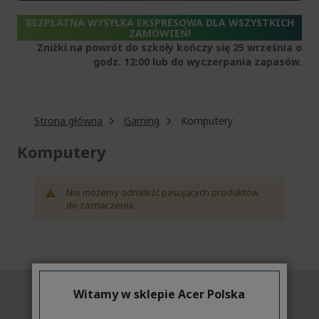
BEZPŁATNA WYSYŁKA EKSPRESOWA DLA WSZYSTKICH
ZAMÓWIEŃ!
Zniżki na powrót do szkoły kończy się 25 września o
godz. 12:00 lub do wyczerpania zapasów.
Strona główna
Gaming
Komputery
Komputery
Nie możemy odnaleźć pasujących produktów
do zaznaczenia.
Witamy w sklepie Acer Polska