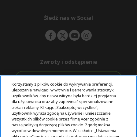
e
d
n
d
e
Śledź nas w Social
n
Zwroty i odstąpienie
Odstąpienie od umowy
Korzystamy z plików cookie do wykrywania preferencji,
ulepszania nawigacji w witrynie i generowania statystyk
Darmowa
Wsparcie
użytkowników, aby nasza witryna była bardziej przyjazna
Bezpieczne
ekspresowa
przed i po
dla użytkownika oraz aby zapewniać spersonalizowane
płatności
dostawa
zakupie
treści i reklamy. Klikając „Zaakceptuj wszystkie”,
użytkownik wyraża zgodę na używanie i umieszczanie
wszystkich plików cookie przez firmę Acer zgodnie z
© 2025 Acer Inc.
naszą polityką dotyczącą plików cookie. Zgodę można
Firma CPYou BV jest autoryzowanym sprzedawcą produktów i
wycofać w dowolnym momencie. W zakładce „Ustawienia
usług oferowanych w tym sklepie.
pliki cookie” możesz zarządzać preferencjami dotyczącymi