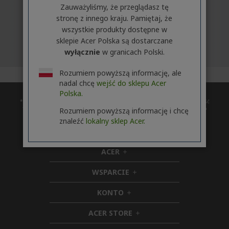
Zauważyliśmy, że przeglądasz tę
stronę z innego kraju. Pamiętaj, że
wszystkie produkty dostępne w
sklepie Acer Polska są dostarczane
wyłącznie
w granicach Polski.
Rozumiem powyższą informację, ale
nadal chcę
wejść do sklepu Acer
Polska.
* Czas udostępnienia uaktualnienia może zależeć od urządzenia. Dostępność
funkcji i aplikacji zależy od regionu. Niektóre funkcje wymagają określonego
Rozumiem powyższą informację i chcę
sprzętu (zobacz
znaleźć
lokalny sklep Acer.
https://www.microsoft.com/pl-pl/windows/windows-11-specifications).
ACER
h
i
WSPARCIE
d
h
d
i
KONTO
e
h
d
n
i
d
ACER STORE
d
e
h
d
n
i