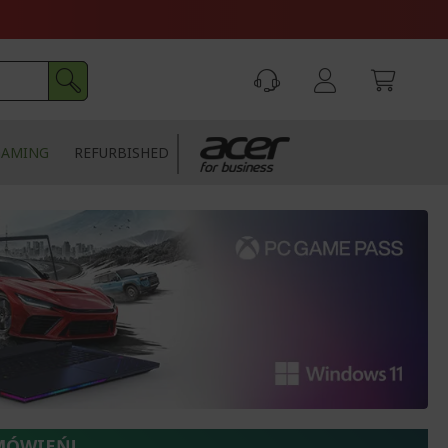
GAMING
REFURBISHED
MÓWIEŃ!