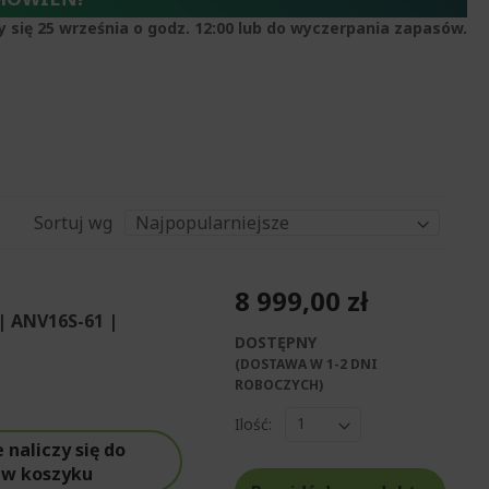
y się 25 września o godz. 12:00 lub do wyczerpania zapasów.
Sortuj wg
8 999,00 zł
| ANV16S-61 |
DOSTĘPNY
(DOSTAWA W 1-2 DNI
ROBOCZYCH)​
Ilość:
naliczy się do
 w koszyku