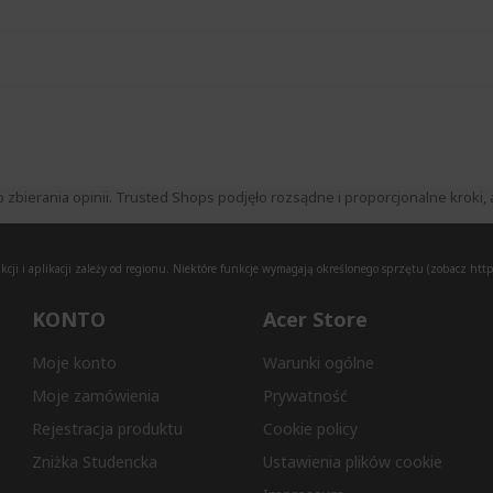
ierania opinii. Trusted Shops podjęło rozsądne i proporcjonalne kroki, a
ji i aplikacji zależy od regionu. Niektóre funkcje wymagają określonego sprzętu (zobacz
http
KONTO
Acer Store
Moje konto
Warunki ogólne
Moje zamówienia
Prywatność
Rejestracja produktu
Cookie policy
Zniżka Studencka
Ustawienia plików cookie