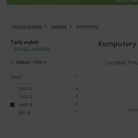
Strona główna
Gaming
Komputery
Twój wybór
Komputery
Wyczyść wszystko
Rabat
1000 zł
1
produkt
Pok
Rabat
Elementy
2000 zł
4
Elementy
1500 zł
3
Produkt
1000 zł
1
Produkt
800 zł
1