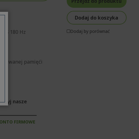
Przejdź do produktu
Dodaj do koszyka
Dodaj by porównać
 IPS 180 Hz
dykowanej pamięći
dkryj nasze
KONTO FIRMOWE