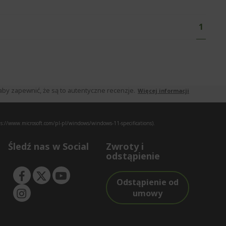
S
Aktual
1
t
r
o
n
a
by zapewnić, że są to autentyczne recenzje.
Więcej informacji
s://www.microsoft.com/pl-pl/windows/windows-11-specifications).
Śledź nas w Social
Zwroty i
odstąpienie
Odstąpienie od
umowy