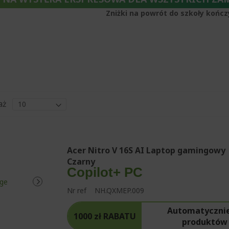
Zniżki na powrót do szkoły kończ
aż
Acer Nitro V 16S AI Laptop gamingowy 
Czarny
Copilot+ PC
Nr ref
NH.QXMEP.009
Automatycznie 
1000 zł RABATU
produktów