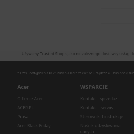
Używamy Trusted Shops jako niezależnego dostawcy usług do zb
* Czas udostępnienia uaktualnienia może zależeć od urządzenia. Dostępność funkc
Acer
WSPARCIE
O firmie Acer
Kontakt - sprzedaż
ACER.PL
Kontakt – serwis
Prasa
Sterowniki I instrukcje
Acer Black Friday
Nośnik odzyskiwania
danych