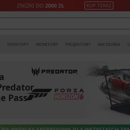
ZNIŻKI DO
2000 ZŁ
KUP TERAZ
DESKTOPY
MONITORY
PROJEKTORY
AKCESORIA
na
Predator
e Pass
TNA WYSYŁKA EKSPRESOWA DLA WSZYSTKICH ZA