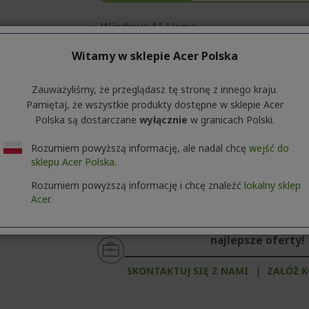
Windows 11 Home
Procesor AMD Ryzen™ AI 9 365 2 GHz
Witamy w sklepie Acer Polska
40,6 cm (16") WQXGA (2560 x 1600) 16:10
Zauważyliśmy, że przeglądasz tę stronę z innego kraju.
32 GB, DDR5 SDRAM
Pamiętaj, że wszystkie produkty dostępne w sklepie Acer
1 TB SSD
Polska są dostarczane
wyłącznie
w granicach Polski.
NVIDIA® GeForce RTX™ 5070 z 8 GB de
Rozumiem powyższą informację, ale nadal chcę
wejść do
sklepu Acer Polska.
Rozumiem powyższą informację i chcę znaleźć
lokalny sklep
Acer.
Klient biznesowy lub firma? O
najlepsze oferty!
SKONTAKTUJ SIĘ Z NAMI
|
ZAŁÓŻ 