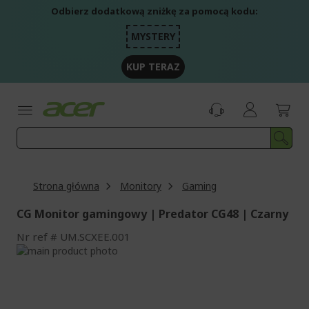
Przejdź
Odbierz dodatkową zniżkę za pomocą kodu:
do
treści
MYSTERY
KUP TERAZ
Strona główna
Monitory
Gaming
CG Monitor gamingowy | Predator CG48 | Czarny
Nr ref
UM.SCXEE.001
Przejdź
na
Przejdź
koniec
na
galerii
początek
galerii