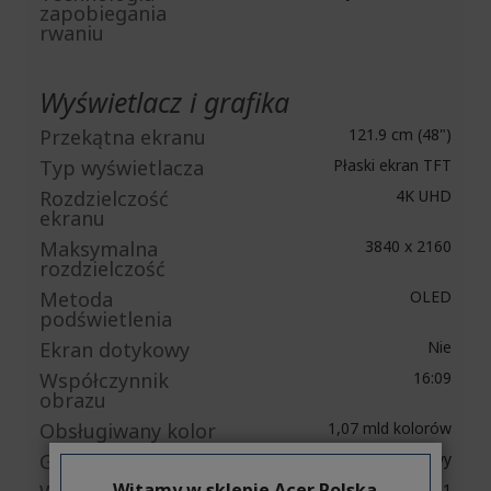
zapobiegania
rwaniu
Wyświetlacz i grafika
Przekątna ekranu
121.9 cm (48")
Typ wyświetlacza
Płaski ekran TFT
Rozdzielczość
4K UHD
ekranu
Maksymalna
3840 x 2160
rozdzielczość
Metoda
OLED
podświetlenia
Ekran dotykowy
Nie
Współczynnik
16:09
obrazu
Obsługiwany kolor
1,07 mld kolorów
Głębia kolorów
10-bitowy
Witamy w sklepie Acer Polska
100,000,000:1