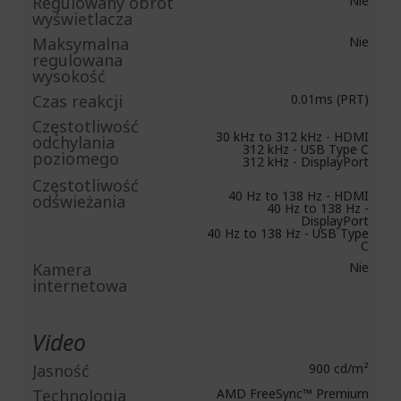
Regulowany obrót
Nie
wyświetlacza
Maksymalna
Nie
regulowana
wysokość
Czas reakcji
0.01ms (PRT)
Częstotliwość
30 kHz to 312 kHz - HDMI
odchylania
312 kHz - USB Type C
poziomego
312 kHz - DisplayPort
Częstotliwość
40 Hz to 138 Hz - HDMI
odświeżania
40 Hz to 138 Hz -
DisplayPort
40 Hz to 138 Hz - USB Type
C
Kamera
Nie
internetowa
Video
Jasność
900 cd/m²
Technologia
AMD FreeSync™ Premium