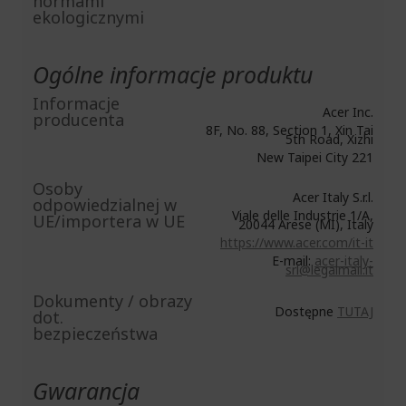
normami
ekologicznymi
Ogólne informacje produktu
Informacje
Acer Inc.
producenta
8F, No. 88, Section 1, Xin Tai
5th Road, Xizhi
New Taipei City 221
Osoby
Acer Italy S.r.l.
odpowiedzialnej w
Viale delle Industrie 1/A,
UE/importera w UE
20044 Arese (MI), Italy
https://www.acer.com/it-it
E-mail:
acer-italy-
srl@legalmail.it
Dokumenty / obrazy
Dostępne
TUTAJ
dot.
bezpieczeństwa
Gwarancja