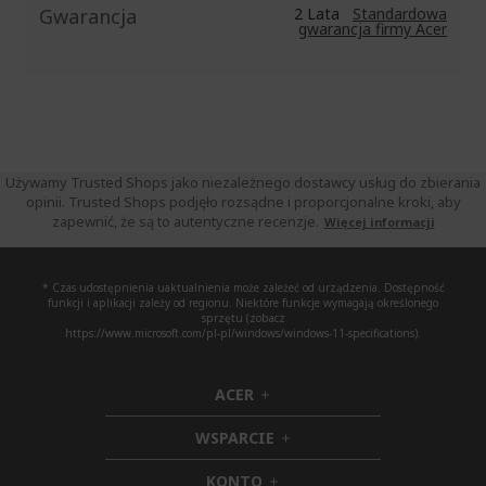
Gwarancja
2 Lata
Standardowa
gwarancja firmy Acer
Używamy Trusted Shops jako niezależnego dostawcy usług do zbierania
opinii. Trusted Shops podjęło rozsądne i proporcjonalne kroki, aby
zapewnić, że są to autentyczne recenzje.
Więcej informacji
* Czas udostępnienia uaktualnienia może zależeć od urządzenia. Dostępność
funkcji i aplikacji zależy od regionu. Niektóre funkcje wymagają określonego
sprzętu (zobacz
https://www.microsoft.com/pl-pl/windows/windows-11-specifications).
ACER
h
i
WSPARCIE
d
h
d
i
KONTO
e
h
d