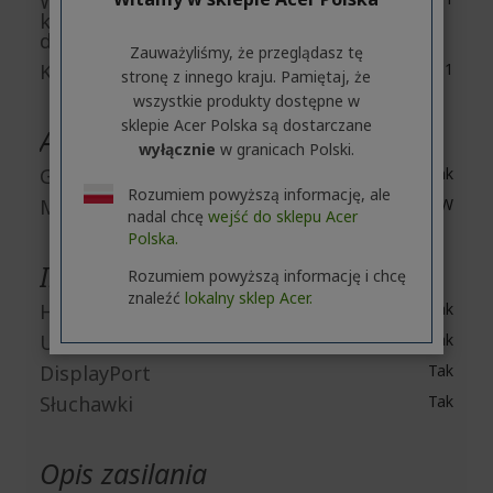
Współczynnik
kontrastu
dynamicznego
Zauważyliśmy, że przeglądasz tę
Kontrast statyczny
135,000:1
stronę z innego kraju. Pamiętaj, że
wszystkie produkty dostępne w
sklepie Acer Polska są dostarczane
Audio
wyłącznie
w granicach Polski.
Głośniki
Tak
Rozumiem powyższą informację, ale
Moc wyjściowa
10 W
nadal chcę
wejść do sklepu Acer
Polska.
Interfejsy / porty
Rozumiem powyższą informację i chcę
znaleźć
lokalny sklep Acer.
HDMI
Tak
USB
Tak
DisplayPort
Tak
Słuchawki
Tak
Opis zasilania