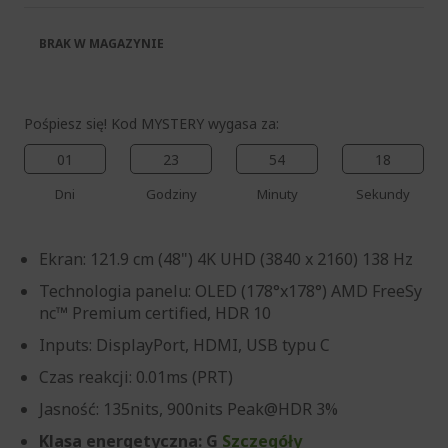
BRAK W MAGAZYNIE
Pośpiesz się! Kod MYSTERY wygasa za:
01
23
54
17
Dni
Godziny
Minuty
Sekundy
Ekran: 121.9 cm (48") 4K UHD (3840 x 2160) 138 Hz
Technologia panelu: OLED (178°x178°) AMD FreeSy
nc™ Premium certified, HDR 10
Inputs: DisplayPort, HDMI, USB typu C
Czas reakcji: 0.01ms (PRT)
Jasność: 135nits, 900nits Peak@HDR 3%
Klasa energetyczna: G
Szczegóły