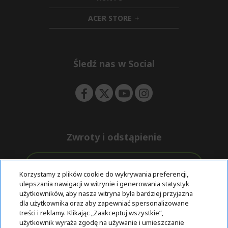
n
i
d
ACER STORE
d
e
h
d
n
i
e
d
n
d
e
Śledź nas w Social
n
Zwroty i odstąpienie
Odstąpienie od umowy
Korzystamy z plików cookie do wykrywania preferencji,
ulepszania nawigacji w witrynie i generowania statystyk
Darmowa
Wsparcie
użytkowników, aby nasza witryna była bardziej przyjazna
Bezpieczne
ekspresowa
przed i po
dla użytkownika oraz aby zapewniać spersonalizowane
płatności
dostawa
zakupie
treści i reklamy. Klikając „Zaakceptuj wszystkie”,
użytkownik wyraża zgodę na używanie i umieszczanie