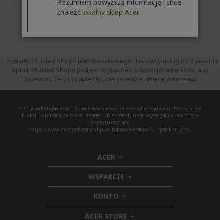
Rozumiem powyższą informację i chcę
znaleźć
lokalny sklep Acer.
Używamy Trusted Shops jako niezależnego dostawcy usług do zbierania
opinii. Trusted Shops podjęło rozsądne i proporcjonalne kroki, aby
zapewnić, że są to autentyczne recenzje.
Więcej informacji
* Czas udostępnienia uaktualnienia może zależeć od urządzenia. Dostępność
funkcji i aplikacji zależy od regionu. Niektóre funkcje wymagają określonego
sprzętu (zobacz
https://www.microsoft.com/pl-pl/windows/windows-11-specifications).
ACER
h
i
WSPARCIE
d
h
d
i
KONTO
e
h
d
n
i
d
ACER STORE
d
e
h