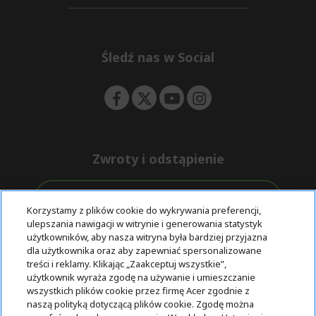
d
n
i
e
d
n
d
e
Śledź nas w Social
n
Zwroty i odstąpienie
Odstąpienie od umowy
Korzystamy z plików cookie do wykrywania preferencji,
ulepszania nawigacji w witrynie i generowania statystyk
Darmowa
Wsparcie
użytkowników, aby nasza witryna była bardziej przyjazna
Bezpieczne
ekspresowa
przed i po
dla użytkownika oraz aby zapewniać spersonalizowane
płatności
dostawa
zakupie
treści i reklamy. Klikając „Zaakceptuj wszystkie”,
użytkownik wyraża zgodę na używanie i umieszczanie
wszystkich plików cookie przez firmę Acer zgodnie z
© 2025 Acer Inc.
naszą polityką dotyczącą plików cookie. Zgodę można
Firma CPYou BV jest autoryzowanym sprzedawcą produktów i