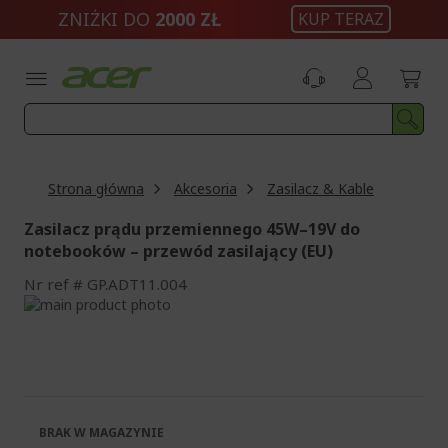
Przejdź
ZNIŻKI DO
2000 ZŁ
KUP TERAZ
do
treści
Strona główna
Akcesoria
Zasilacz & Kable
Zasilacz prądu przemiennego 45W–19V do
notebooków – przewód zasilający (EU)
Nr ref
GP.ADT11.004
Przejdź
na
Przejdź
koniec
na
galerii
początek
galerii
BRAK W MAGAZYNIE