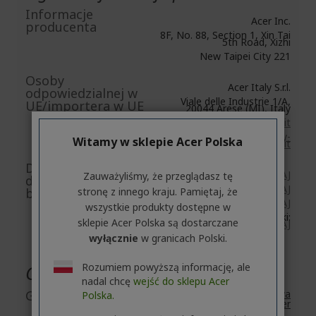
Informacje
Acer Inc.
producenta
8F, No. 88, Section 1, Xin Tai
5th Road, Xizhi
New Taipei City 221
Osoby
Acer Italy S.r.l.
odpowiedzialnej w
Viale delle Industrie 1/A,
UE/importera w UE
20044 Arese (MI), Italy
https://www.acer.com/it-it
E-mail:
acer-italy-
Witamy w sklepie Acer Polska
srl@legalmail.it
Dokumenty / obrazy
Akcesoria: dostępne
TUTAJ
Zauważyliśmy, że przeglądasz tę
dot.
Łączność: dostępne
TUTAJ
stronę z innego kraju. Pamiętaj, że
bezpieczeństwa
E-hulajnogi: dostępne
TUTAJ
wszystkie produkty dostępne w
Inteligentny rower miejski:
sklepie Acer Polska są dostarczane
dostępne
TUTAJ
wyłącznie
w granicach Polski.
Rozumiem powyższą informację, ale
Gwarancja
nadal chcę
wejść do sklepu Acer
Gwarancja
2 Lata
Standardowa
Polska.
gwarancja firmy Acer