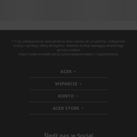
* Czas udostępnienia uaktualnienia może zależeć od urządzenia. Dostępność
funkcji i aplikacji zależy od regionu. Niektóre funkcje wymagają określonego
sprzętu (zobacz
https://www.microsoft.com/pl-pl/windows/windows-11-specifications).
ACER
h
i
WSPARCIE
d
h
d
i
KONTO
e
h
d
n
i
d
ACER STORE
d
e
h
d
n
i
e
d
n
d
e
Śledź nas w Social