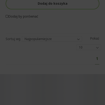
Dodaj do koszyka
Dodaj by porównać
Pokaż
Sortuj wg
Str
Aktu
1
czyt
stro