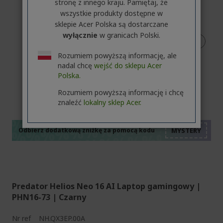
stronę z innego kraju. Pamiętaj, że
wszystkie produkty dostępne w
sklepie Acer Polska są dostarczane
wyłącznie
w granicach Polski.
Rozumiem powyższą informację, ale
nadal chcę
wejść do sklepu Acer
Polska.
%%%%%%%%%%%%%%
Rozumiem powyższą informację i chcę
%%%%%%%%%%%%%%
znaleźć
lokalny sklep Acer.
%%%%%%%%%%%%%%
%%%%%%%%%%%%%%
Odbierz dodatkową zniżkę za pomocą kodu
%%%%%%%%%%%%%%
Predator Helios Neo 16 AI Laptop gamingowy |
PHN16-73 | Czarny
Nr ref
NH.QX3EP.00A