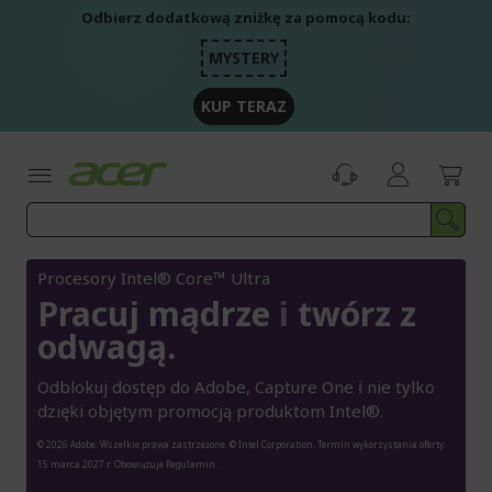
Przejdź
Odbierz dodatkową zniżkę za pomocą kodu:
do
treści
MYSTERY
KUP TERAZ
Procesory Intel® Core™ Ultra
Pracuj mądrze
i
twórz z
odwagą.
Odblokuj dostęp do Adobe, Capture One
i
nie tylko
dzięki objętym promocją produktom Intel®.
© 2026 Adobe. Wszelkie prawa zastrzeżone. © Intel Corporation. Termin wykorzystania oferty:
15 marca 2027 r. Obowiązuje Regulamin.