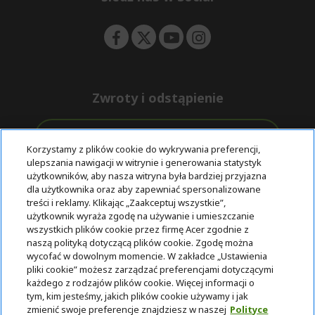
n
Zwroty i odstąpienie
Odstąpienie od umowy
Korzystamy z plików cookie do wykrywania preferencji,
ulepszania nawigacji w witrynie i generowania statystyk
Darmowa
Wsparcie
użytkowników, aby nasza witryna była bardziej przyjazna
Bezpieczne
ekspresowa
przed i po
dla użytkownika oraz aby zapewniać spersonalizowane
płatności
dostawa
zakupie
treści i reklamy. Klikając „Zaakceptuj wszystkie”,
użytkownik wyraża zgodę na używanie i umieszczanie
wszystkich plików cookie przez firmę Acer zgodnie z
© 2025 Acer Inc.
naszą polityką dotyczącą plików cookie. Zgodę można
Firma CPYou BV jest autoryzowanym sprzedawcą produktów i
wycofać w dowolnym momencie. W zakładce „Ustawienia
usług oferowanych w tym sklepie.
pliki cookie” możesz zarządzać preferencjami dotyczącymi
każdego z rodzajów plików cookie. Więcej informacji o
tym, kim jesteśmy, jakich plików cookie używamy i jak
zmienić swoje preferencje znajdziesz w naszej
Polityce