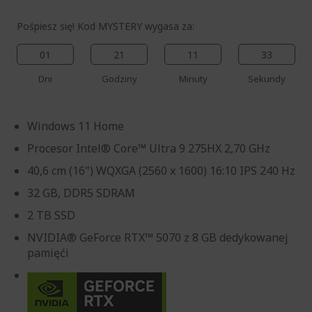
Pośpiesz się! Kod MYSTERY wygasa za:
01
21
11
33
Dni
Godziny
Minuty
Sekundy
Windows 11 Home
Procesor Intel® Core™ Ultra 9 275HX 2,70 GHz
40,6 cm (16") WQXGA (2560 x 1600) 16:10 IPS 240 Hz
32 GB, DDR5 SDRAM
2 TB SSD
NVIDIA® GeForce RTX™ 5070 z 8 GB dedykowanej
pamięći