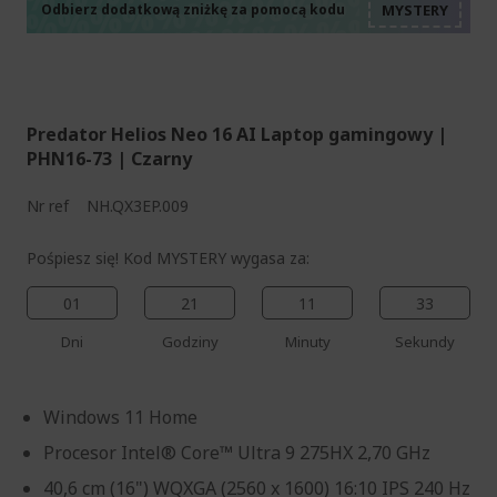
%%%%%%%%%%%%%%
%%%%%%%%%%%%%%
Odbierz dodatkową zniżkę za pomocą kodu
%%%%%%%%%%%%%%
Predator Helios Neo 16 AI Laptop gamingowy |
PHN16-73 | Czarny
Nr ref
NH.QX3EP.009
Pośpiesz się! Kod MYSTERY wygasa za:
01
21
11
33
Dni
Godziny
Minuty
Sekundy
Windows 11 Home
Procesor Intel® Core™ Ultra 9 275HX 2,70 GHz
40,6 cm (16") WQXGA (2560 x 1600) 16:10 IPS 240 Hz