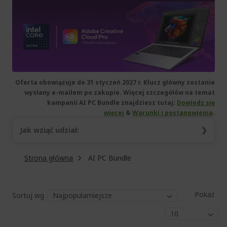
Oferta obowiązuje do 31 styczeń 2027 r. Klucz główny zostanie
wysłany e-mailem po zakupie. Więcej szczegółów na temat
kampanii AI PC Bundle znajdziesz tutaj:
Dowiedz się
więcej
&
Warunki i postanowienia
.
Jak wziąć udział:
Kup produkt objęty promocją.
Strona główna
AI PC Bundle
Przejdź do witryny
softwareoffer.intel.com
.
Wprowadź klucz główny i zeskanuj kwalifikujący się
produkt firmy Intel do 15 marca 2027 r., aby odebrać
Pokaż
oprogramowanie.
Sortuj wg