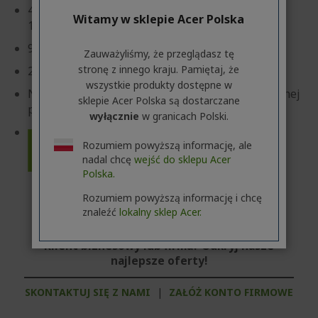
45,7 cm (18") WQUXGA MINI-LED (3840 x 2400)
Witamy w sklepie Acer Polska
16:10 IPS 120 Hz
96 GB, DDR5 SDRAM
Zauważyliśmy, że przeglądasz tę
stronę z innego kraju. Pamiętaj, że
2 TB SSD
wszystkie produkty dostępne w
NVIDIA® GeForce RTX™ 5090 z 24 GB dedykowanej
sklepie Acer Polska są dostarczane
pamięći
wyłącznie
w granicach Polski.
Rozumiem powyższą informację, ale
nadal chcę
wejść do sklepu Acer
Polska.
Rozumiem powyższą informację i chcę
znaleźć
lokalny sklep Acer.
Klient biznesowy lub firma? Odkryj nasze
najlepsze oferty!
SKONTAKTUJ SIĘ Z NAMI
|
ZAŁÓŻ KONTO FIRMOWE