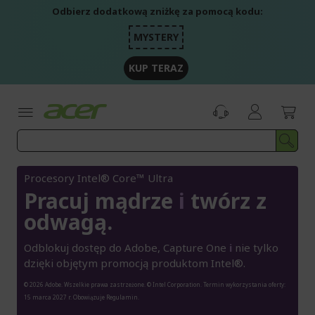
Przejdź
Odbierz dodatkową zniżkę za pomocą kodu:
do
treści
MYSTERY
KUP TERAZ
Procesory Intel® Core™ Ultra
Pracuj mądrze
i
twórz z
odwagą.
Odblokuj dostęp do Adobe, Capture One
i
nie tylko
dzięki objętym promocją produktom Intel®.
© 2026 Adobe. Wszelkie prawa zastrzeżone. © Intel Corporation. Termin wykorzystania oferty:
15 marca 2027 r. Obowiązuje Regulamin.