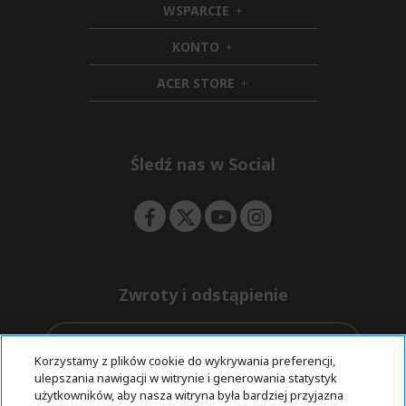
WSPARCIE
d
h
d
i
KONTO
e
h
d
n
i
d
ACER STORE
d
e
h
d
n
i
e
d
n
d
e
Śledź nas w Social
n
Zwroty i odstąpienie
Odstąpienie od umowy
Korzystamy z plików cookie do wykrywania preferencji,
ulepszania nawigacji w witrynie i generowania statystyk
Darmowa
Wsparcie
użytkowników, aby nasza witryna była bardziej przyjazna
Bezpieczne