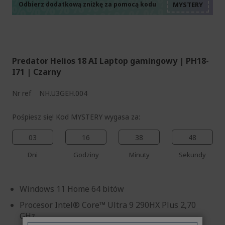
%%%%%%%%%%%%%%
%%%%%%%%%%%%%%
Odbierz dodatkową zniżkę za pomocą kodu
%%%%%%%%%%%%%%
Predator Helios 18 AI Laptop gamingowy | PH18-
I71 | Czarny
Nr ref
NH.U3GEH.004
Pośpiesz się! Kod MYSTERY wygasa za:
03
16
38
48
Dni
Godziny
Minuty
Sekundy
Windows 11 Home 64 bitów
Procesor Intel® Core™ Ultra 9 290HX Plus 2,70
GHz