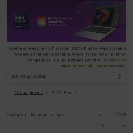
Oferta obowiązuje do 31 styczeń 2027 r. Klucz główny zostanie
wysłany e-mailem po zakupie. Więcej szczegółów na temat
kampanii AI PC Bundle znajdziesz tutaj:
Dowiedz się
więcej
&
Warunki i postanowienia
.
Jak wziąć udział:
Kup produkt objęty promocją.
Strona główna
AI PC Bundle
Przejdź do witryny
softwareoffer.intel.com
.
Wprowadź klucz główny i zeskanuj kwalifikujący się
produkt firmy Intel do 15 marca 2027 r., aby odebrać
Pokaż
oprogramowanie.
Sortuj wg