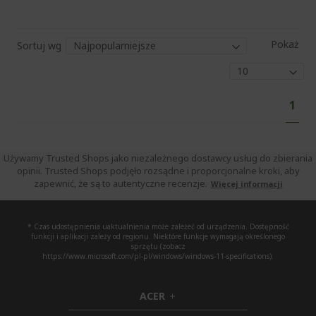
Pokaż
Sortuj wg
Str
Aktu
1
czyt
stro
Używamy Trusted Shops jako niezależnego dostawcy usług do zbierania
opinii. Trusted Shops podjęło rozsądne i proporcjonalne kroki, aby
zapewnić, że są to autentyczne recenzje.
Więcej informacji
* Czas udostępnienia uaktualnienia może zależeć od urządzenia. Dostępność
funkcji i aplikacji zależy od regionu. Niektóre funkcje wymagają określonego
sprzętu (zobacz
https://www.microsoft.com/pl-pl/windows/windows-11-specifications).
ACER
h
i