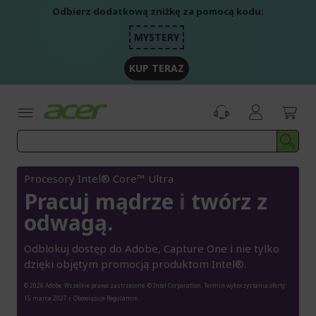
Przejdź
Odbierz dodatkową zniżkę za pomocą kodu:
do
treści
MYSTERY
KUP TERAZ
Procesory Intel® Core™ Ultra
Pracuj mądrze
i
twórz z
odwagą.
Odblokuj dostęp do Adobe, Capture One
i
nie tylko
dzięki objętym promocją produktom Intel®.
© 2026 Adobe. Wszelkie prawa zastrzeżone. © Intel Corporation. Termin wykorzystania oferty:
15 marca 2027 r. Obowiązuje Regulamin.