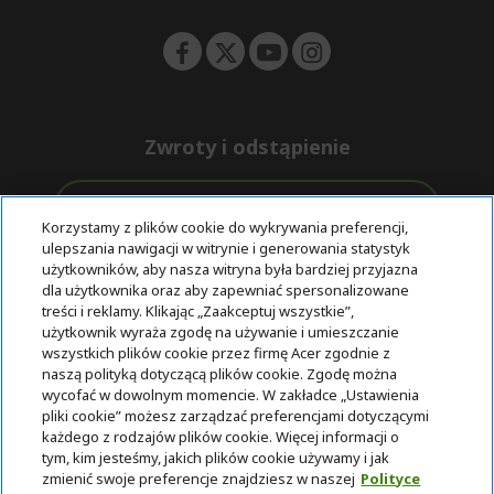
n
Zwroty i odstąpienie
Odstąpienie od umowy
Korzystamy z plików cookie do wykrywania preferencji,
ulepszania nawigacji w witrynie i generowania statystyk
Darmowa
Wsparcie
użytkowników, aby nasza witryna była bardziej przyjazna
Bezpieczne
ekspresowa
przed i po
dla użytkownika oraz aby zapewniać spersonalizowane
płatności
dostawa
zakupie
treści i reklamy. Klikając „Zaakceptuj wszystkie”,
użytkownik wyraża zgodę na używanie i umieszczanie
wszystkich plików cookie przez firmę Acer zgodnie z
© 2025 Acer Inc.
naszą polityką dotyczącą plików cookie. Zgodę można
Firma CPYou BV jest autoryzowanym sprzedawcą produktów i
wycofać w dowolnym momencie. W zakładce „Ustawienia
usług oferowanych w tym sklepie.
pliki cookie” możesz zarządzać preferencjami dotyczącymi
każdego z rodzajów plików cookie. Więcej informacji o
tym, kim jesteśmy, jakich plików cookie używamy i jak
zmienić swoje preferencje znajdziesz w naszej
Polityce