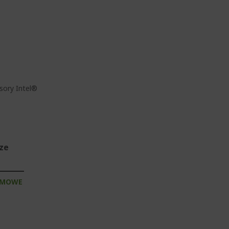
sory Intel®
sze
RMOWE