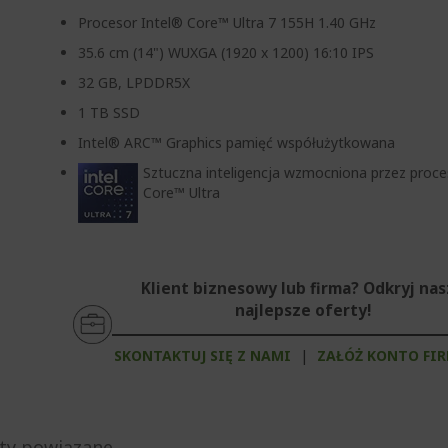
Procesor Intel® Core™ Ultra 7 155H 1.40 GHz
35.6 cm (14") WUXGA (1920 x 1200) 16:10 IPS
32 GB, LPDDR5X
1 TB SSD
Intel® ARC™ Graphics pamięć współużytkowana
Sztuczna inteligencja wzmocniona przez proce
Core™ Ultra
Klient biznesowy lub firma? Odkryj na
najlepsze oferty!
SKONTAKTUJ SIĘ Z NAMI
|
ZAŁÓŻ KONTO FI
ty powiązane