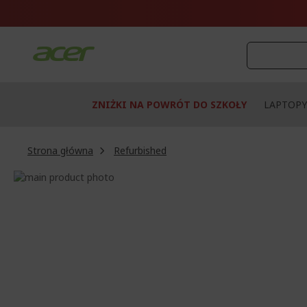
Przejdź
do
treści
ZNIŻKI NA POWRÓT DO SZKOŁY
LAPTOPY
Strona główna
Refurbished
Przejdź
na
Przejdź
koniec
na
galerii
początek
galerii