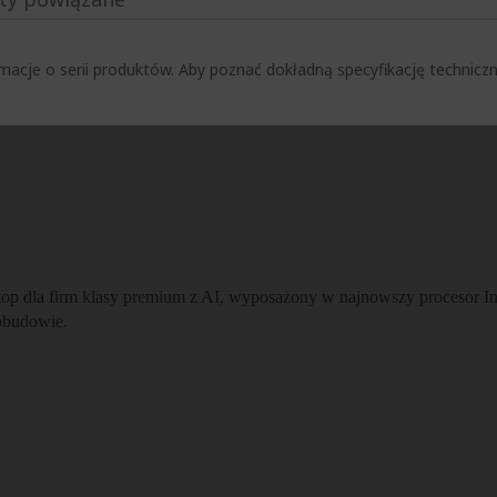
macje o serii produktów. Aby poznać dokładną specyfikację techni