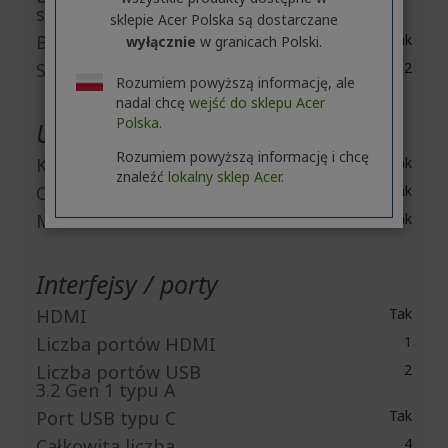
sieci LAN
sklepie Acer Polska są dostarczane
Bluetooth
Tak
wyłącznie
w granicach Polski.
Standard Bluetooth
Bluetooth 5.2
Rozumiem powyższą informację, ale
nadal chcę
wejść do sklepu Acer
Polska.
Urządzenia wbudowane
Rozumiem powyższą informację i chcę
Kamera internetowa
Tak
znaleźć
lokalny sklep Acer.
Czytnik biometryczny
Tak
Mikrofon
Tak
Interfejsy / porty
HDMI
Tak
Liczba portów HDMI
1
Liczba portów USB
2
3.2 Gen 1 typu A
Port USB typu C
Tak
Całkowita liczba
4