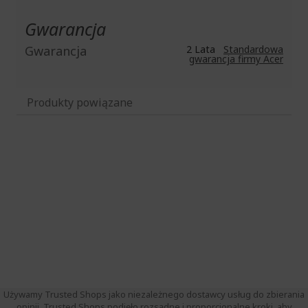
Gwarancja
Gwarancja
2 Lata
Standardowa
gwarancja firmy Acer
Produkty powiązane
Używamy Trusted Shops jako niezależnego dostawcy usług do zbierania
opinii. Trusted Shops podjęło rozsądne i proporcjonalne kroki, aby