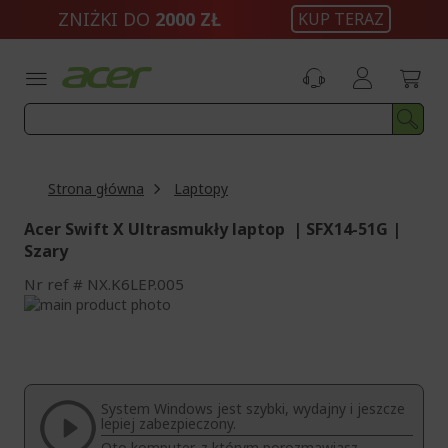
Przejdź
ZNIŻKI DO
2000 ZŁ
KUP TERAZ
do
treści
Strona główna
Laptopy
Acer Swift X Ultrasmukły laptop | SFX14-51G |
Szary
Nr ref
NX.K6LEP.005
Przejdź
na
Przejdź
koniec
na
galerii
początek
galerii
System Windows jest szybki, wydajny i jeszcze
lepiej zabezpieczony.
Oto komputer, z którym porozmawiasz.