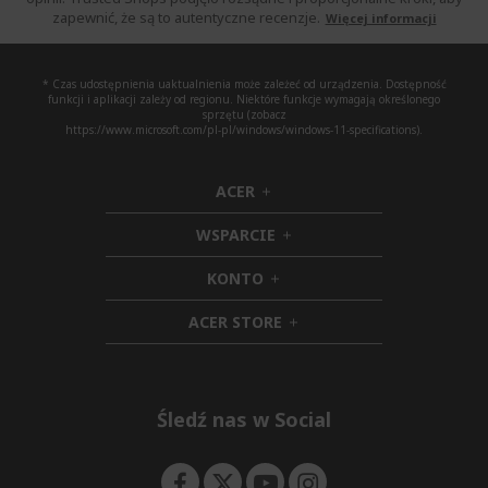
zapewnić, że są to autentyczne recenzje.
Więcej informacji
* Czas udostępnienia uaktualnienia może zależeć od urządzenia. Dostępność
funkcji i aplikacji zależy od regionu. Niektóre funkcje wymagają określonego
sprzętu (zobacz
https://www.microsoft.com/pl-pl/windows/windows-11-specifications).
ACER
h
i
WSPARCIE
d
h
d
i
KONTO
e
h
d
n
i
d
ACER STORE
d
e
h
d
n
i
e
d
n
d
e
Śledź nas w Social
n