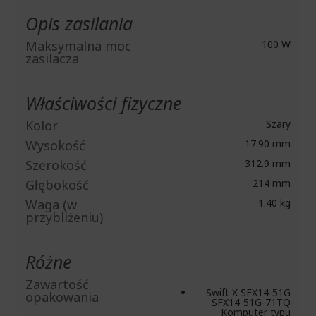
Opis zasilania
Maksymalna moc
100 W
zasilacza
Właściwości fizyczne
Kolor
Szary
Wysokość
17.90 mm
Szerokość
312.9 mm
Głębokość
214 mm
Waga (w
1.40 kg
przybliżeniu)
Różne
Zawartość
Swift X SFX14-51G
opakowania
SFX14-51G-71TQ
Komputer typu