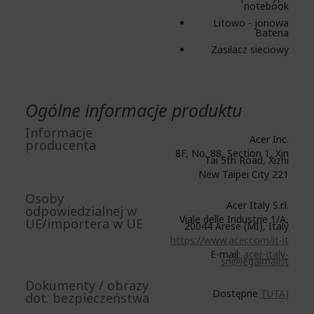
notebook
Litowo - jonowa
Bateria
Zasilacz sieciowy
Ogólne informacje produktu
Informacje
Acer Inc.
producenta
8F, No. 88, Section 1, Xin
Tai 5th Road, Xizhi
New Taipei City 221
Osoby
Acer Italy S.r.l.
odpowiedzialnej w
Viale delle Industrie 1/A,
UE/importera w UE
20044 Arese (MI), Italy
https://www.acer.com/it-it
E-mail:
acer-italy-
srl@legalmail.it
Dokumenty / obrazy
Dostępne
TUTAJ
dot. bezpieczeństwa