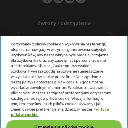
Zwroty i odstąpienie
Odstąpienie od umowy
Korzystamy z plików cookie do wykrywania preferencji,
ulepszania nawigacji w witrynie i generowania statystyk
Darmowa
Wsparcie
użytkowników, aby nasza witryna była bardziej przyjazna
Bezpieczne
ekspresowa
przed i po
dla użytkownika oraz aby zapewniać spersonalizowane
płatności
dostawa
zakupie
treści i reklamy. Klikając „Zaakceptuj wszystkie”,
użytkownik wyraża zgodę na używanie i umieszczanie
wszystkich plików cookie przez firmę Acer zgodnie z
© 2025 Acer Inc.
naszą polityką dotyczącą plików cookie. Zgodę można
Firma CPYou BV jest autoryzowanym sprzedawcą produktów i
wycofać w dowolnym momencie. W zakładce „Ustawienia
usług oferowanych w tym sklepie.
pliki cookie” możesz zarządzać preferencjami dotyczącymi
każdego z rodzajów plików cookie. Więcej informacji o
tym, kim jesteśmy, jakich plików cookie używamy i jak
zmienić swoje preferencje znajdziesz w naszej
Polityce
plików cookie.
Ustawienia plików cookie
Polska