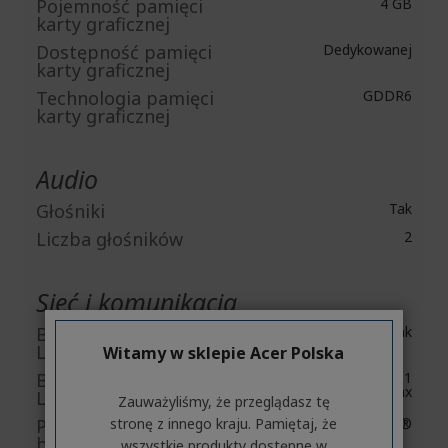
Pojemność pamięci
4 GB
karty graficznej
Dostępność pamięci
Dedykowanej
karty graficznej
Technologia pamięci
GDDR6
karty graficznej
Audio
Głośniki
Tak
Liczba głośników
2
Sieć i komunikacja
Bezprzewodowa sieć
Tak
LAN
Witamy w sklepie Acer Polska
Bezprzewodowa sieć
IEEE 802.11
a/b/g/n/ac/ax
LAN standard
Zauważyliśmy, że przeglądasz tę
stronę z innego kraju. Pamiętaj, że
Producent modułu
Intel®
bezprzewodowej
wszystkie produkty dostępne w