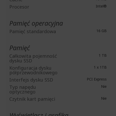
Procesor
Intel®
Pamięć operacyjna
Pamięć standardowa
16 GB
Pamięć
Całkowita pojemność
1 TB
dysku SSD
Konfiguracja dysku
1 x 1TB
półprzewodnikowego
Interfejs dysku SSD
PCI Express
Typ napędu
Nie
optycznego
Czytnik kart pamięci
Nie
Wyświetlacz i grafika