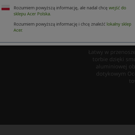
Rozumiem powyższą informację, ale nadal chcę
wejść do
sklepu Acer Polska.
Rozumiem powyższą informację i chcę znaleźć
lokalny sklep
Acer.