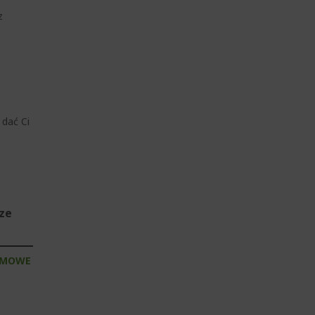
z
 dać Ci
sze
RMOWE