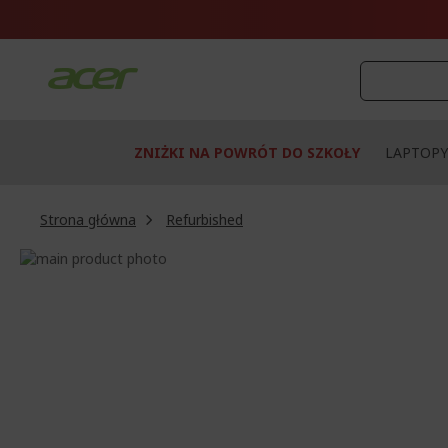
Przejdź
do
treści
ZNIŻKI NA POWRÓT DO SZKOŁY
LAPTOPY
Strona główna
Refurbished
Przejdź
na
Przejdź
koniec
na
galerii
początek
galerii