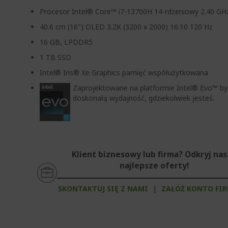
Procesor Intel® Core™ i7-13700H 14-rdzeniowy 2.40 GH
40.6 cm (16") OLED 3.2K (3200 x 2000) 16:10 120 Hz
16 GB, LPDDR5
1 TB SSD
Intel® Iris® Xe Graphics pamięć współużytkowana
Zaprojektowane na platformie Intel® Evo™ by
doskonałą wydajność, gdziekolwiek jesteś.
Klient biznesowy lub firma? Odkryj na
najlepsze oferty!
SKONTAKTUJ SIĘ Z NAMI
|
ZAŁÓŻ KONTO FI