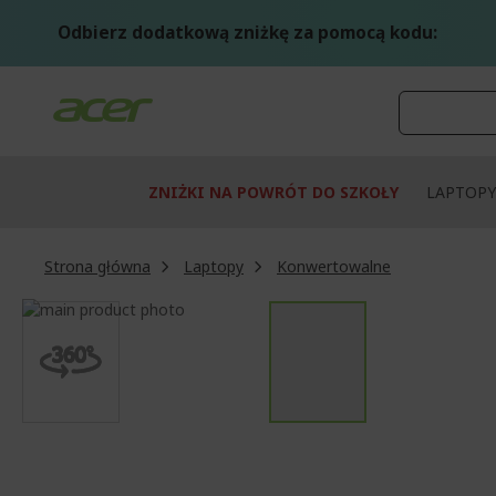
Przejdź
do
Odbierz dodatkową zniżkę za pomocą kodu:
treści
ZNIŻKI NA POWRÓT DO SZKOŁY
LAPTOPY
Strona główna
Laptopy
Konwertowalne
Przejdź
na
Przejdź
koniec
na
galerii
początek
galerii