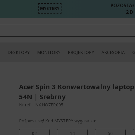
POZOSTAŁ
MYSTERY
2 D
DESKTOPY
MONITORY
PROJEKTORY
AKCESORIA
Acer Spin 3 Konwertowalny laptop
54N | Srebrny
Nr ref
NX.HQ7EP.005
Pośpiesz się! Kod MYSTERY wygasa za:
02
14
50