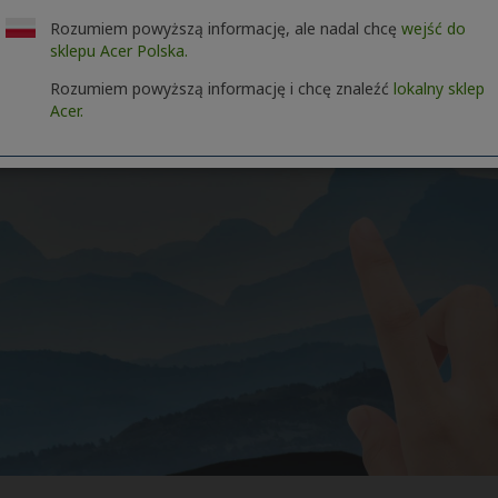
Rozumiem powyższą informację, ale nadal chcę
wejść do
sklepu Acer Polska.
Rozumiem powyższą informację i chcę znaleźć
lokalny sklep
Acer.