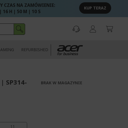
Y CZAS NA ZAMÓWIENIE:
KUP TERAZ
 | 16 H | 50 M | 9 S
GAMING
REFURBISHED
 | SP314-
BRAK W MAGAZYNIE
10