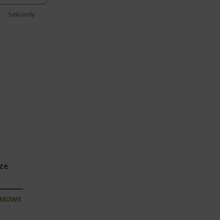
Sekundy
sze
RMOWE