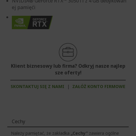
NVIDIA® GeForce RTX™ 3050Ti z 4 GB dedykowan
ej pamięći
Klient biznesowy lub firma? Odkryj nasze najlep
sze oferty!
SKONTAKTUJ SIĘ Z NAMI
|
ZAŁÓŻ KONTO FIRMOWE
Cechy
Należy pamiętać, że zakładka
„Cechy”
zawiera ogólne