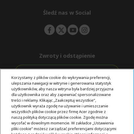
n
d
e
Śledź nas w Social
n
Zwroty i odstąpienie
Odstąpienie od umowy
Korzystamy z plików cookie do wykrywania preferencji,
ulepszania nawigacji w witrynie i generowania statystyk
Darmowa
Wsparcie
użytkowników, aby nasza witryna była bardziej przyjazna
Bezpieczne
ekspresowa
przed i po
dla użytkownika oraz aby zapewniać spersonalizowane
płatności
dostawa
zakupie
treści i reklamy. Klikając „Zaakceptuj wszystkie”,
użytkownik wyraża zgodę na używanie i umieszczanie
wszystkich plików cookie przez firmę Acer zgodnie z
© 2025 Acer Inc.
naszą polityką dotyczącą plików cookie. Zgodę można
Firma CPYou BV jest autoryzowanym sprzedawcą produktów i
wycofać w dowolnym momencie. W zakładce „Ustawienia
usług oferowanych w tym sklepie.
pliki cookie” możesz zarządzać preferencjami dotyczącymi