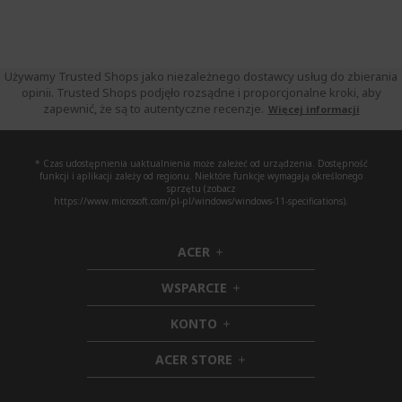
Używamy Trusted Shops jako niezależnego dostawcy usług do zbierania
opinii. Trusted Shops podjęło rozsądne i proporcjonalne kroki, aby
zapewnić, że są to autentyczne recenzje.
Więcej informacji
* Czas udostępnienia uaktualnienia może zależeć od urządzenia. Dostępność
funkcji i aplikacji zależy od regionu. Niektóre funkcje wymagają określonego
sprzętu (zobacz
https://www.microsoft.com/pl-pl/windows/windows-11-specifications).
ACER
h
i
WSPARCIE
d
h
d
i
KONTO
e
h
d
n
i
d
ACER STORE
d
e
h
d
n
i
e
d