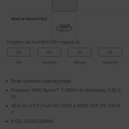
galerii
BRAK W MAGAZYNIE
Pośpiesz się! Kod MYSTERY wygasa za:
03
00
35
24
Dni
Godziny
Minuty
Sekundy
Brak systemu operacyjnego
Procesor AMD Ryzen™ 7 5800H 8-rdzeniowy 3,20 G
Hz
43.9 cm (17.3") Full HD (1920 x 1080) 16:9 IPS 144 H
z
8 GB, DDR4 SDRAM