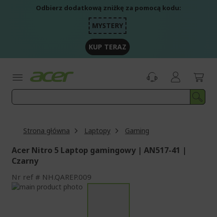
Przejdź
Odbierz dodatkową zniżkę za pomocą kodu:
do
treści
MYSTERY
KUP TERAZ
Strona główna
Laptopy
Gaming
Acer Nitro 5 Laptop gamingowy | AN517-41 |
Czarny
Nr ref
NH.QAREP.009
Przejdź
na
Przejdź
koniec
na
galerii
początek