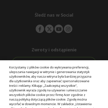
e
d
n
d
e
Śledź nas w Social
n
Zwroty i odstąpienie
Odstąpienie od umowy
Korzystamy z plików cookie do wykrywania preferencji,
ulepszania nawigacji w witrynie i generowania statystyk
Darmowa
Wsparcie
użytkowników, aby nasza witryna była bardziej przyjazna
Bezpieczne
ekspresowa
przed i po
dla użytkownika oraz aby zapewniać spersonalizowane
płatności
dostawa
zakupie
treści i reklamy. Klikając „Zaakceptuj wszystkie”,
użytkownik wyraża zgodę na używanie i umieszczanie
wszystkich plików cookie przez firmę Acer zgodnie z
© 2025 Acer Inc.
naszą polityką dotyczącą plików cookie. Zgodę można
Firma CPYou BV jest autoryzowanym sprzedawcą produktów i
wycofać w dowolnym momencie. W zakładce „Ustawienia
usług oferowanych w tym sklepie.