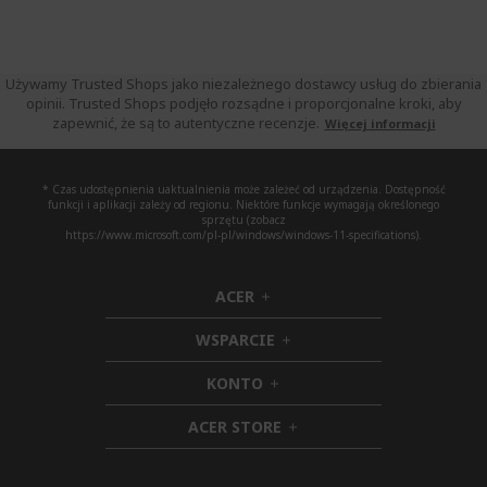
Używamy Trusted Shops jako niezależnego dostawcy usług do zbierania
opinii. Trusted Shops podjęło rozsądne i proporcjonalne kroki, aby
zapewnić, że są to autentyczne recenzje.
Więcej informacji
* Czas udostępnienia uaktualnienia może zależeć od urządzenia. Dostępność
funkcji i aplikacji zależy od regionu. Niektóre funkcje wymagają określonego
sprzętu (zobacz
https://www.microsoft.com/pl-pl/windows/windows-11-specifications).
ACER
h
i
WSPARCIE
d
h
d
i
KONTO
e
h
d
n
i
d
ACER STORE
d
e
h
d
n
i
e
d