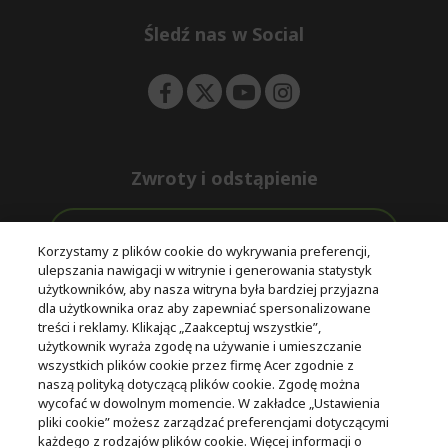
n
d
e
Śledź nas w Social
n
Zwroty i odstąpienie
Odstąpienie od umowy
Korzystamy z plików cookie do wykrywania preferencji,
ulepszania nawigacji w witrynie i generowania statystyk
Darmowa
Wsparcie
użytkowników, aby nasza witryna była bardziej przyjazna
Bezpieczne
ekspresowa
przed i po
dla użytkownika oraz aby zapewniać spersonalizowane
płatności
dostawa
zakupie
treści i reklamy. Klikając „Zaakceptuj wszystkie”,
użytkownik wyraża zgodę na używanie i umieszczanie
wszystkich plików cookie przez firmę Acer zgodnie z
© 2025 Acer Inc.
naszą polityką dotyczącą plików cookie. Zgodę można
Firma CPYou BV jest autoryzowanym sprzedawcą produktów i
wycofać w dowolnym momencie. W zakładce „Ustawienia
usług oferowanych w tym sklepie.
pliki cookie” możesz zarządzać preferencjami dotyczącymi
każdego z rodzajów plików cookie. Więcej informacji o