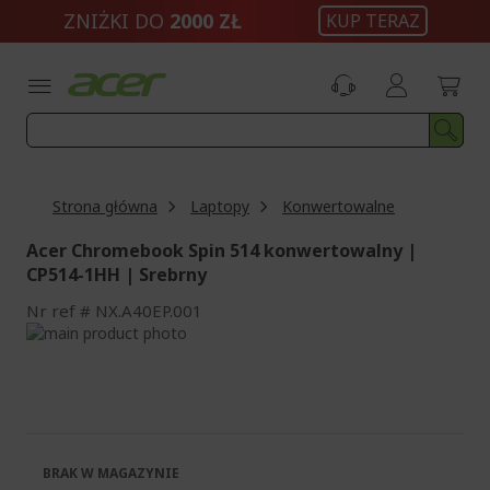
Przejdź
ZNIŻKI DO
2000 ZŁ
KUP TERAZ
do
treści
Strona główna
Laptopy
Konwertowalne
Acer Chromebook Spin 514 konwertowalny |
CP514-1HH | Srebrny
Nr ref
NX.A40EP.001
Przejdź
na
Przejdź
koniec
na
galerii
początek
galerii
BRAK W MAGAZYNIE