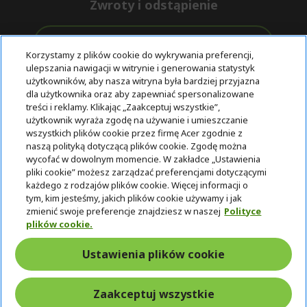
Zwroty i odstąpienie
Odstąpienie od umowy
Korzystamy z plików cookie do wykrywania preferencji,
ulepszania nawigacji w witrynie i generowania statystyk
Darmowa
Wsparcie
użytkowników, aby nasza witryna była bardziej przyjazna
Bezpieczne
ekspresowa
przed i po
dla użytkownika oraz aby zapewniać spersonalizowane
płatności
dostawa
zakupie
treści i reklamy. Klikając „Zaakceptuj wszystkie”,
użytkownik wyraża zgodę na używanie i umieszczanie
wszystkich plików cookie przez firmę Acer zgodnie z
© 2025 Acer Inc.
naszą polityką dotyczącą plików cookie. Zgodę można
Firma CPYou BV jest autoryzowanym sprzedawcą produktów i
wycofać w dowolnym momencie. W zakładce „Ustawienia
usług oferowanych w tym sklepie.
pliki cookie” możesz zarządzać preferencjami dotyczącymi
każdego z rodzajów plików cookie. Więcej informacji o
tym, kim jesteśmy, jakich plików cookie używamy i jak
zmienić swoje preferencje znajdziesz w naszej
Polityce
plików cookie.
Ustawienia plików cookie
Polska
Zaakceptuj wszystkie