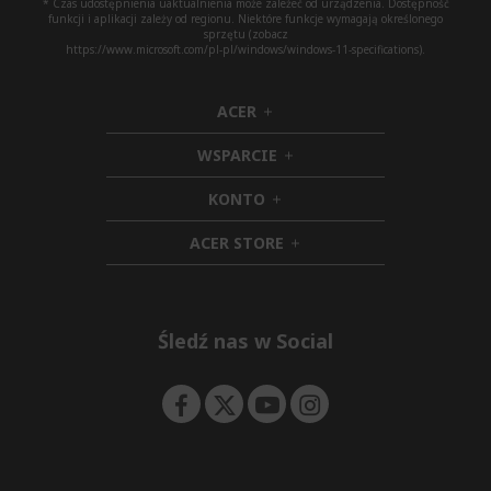
* Czas udostępnienia uaktualnienia może zależeć od urządzenia. Dostępność
funkcji i aplikacji zależy od regionu. Niektóre funkcje wymagają określonego
sprzętu (zobacz
https://www.microsoft.com/pl-pl/windows/windows-11-specifications).
ACER
h
i
WSPARCIE
d
h
d
i
KONTO
e
h
d
n
i
d
ACER STORE
d
e
h
d
n
i
e
d
n
d
e
Śledź nas w Social
n