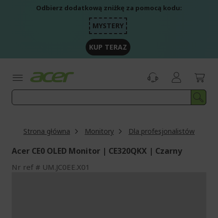
Przejdź
Odbierz dodatkową zniżkę za pomocą kodu:
do
treści
MYSTERY
KUP TERAZ
Strona główna
Monitory
Dla profesjonalistów
Acer CE0 OLED Monitor | CE320QKX | Czarny
Nr ref
UM.JC0EE.X01
Przejdź
na
koniec
galerii