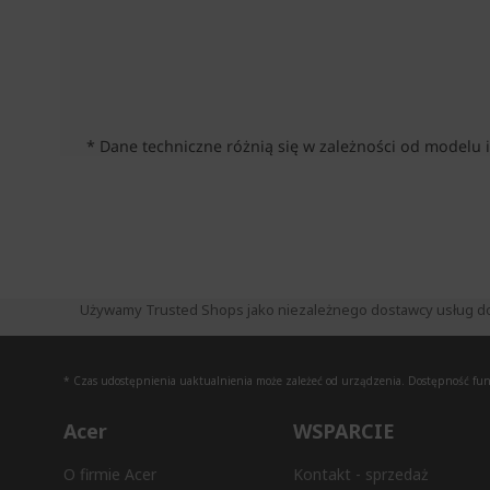
Używamy Trusted Shops jako niezależnego dostawcy usług do zb
* Czas udostępnienia uaktualnienia może zależeć od urządzenia. Dostępność funkc
Acer
WSPARCIE
O firmie Acer
Kontakt - sprzedaż