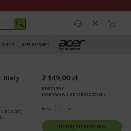
GAMING
REFURBISHED
2 149,00 zł
 Biały
DOSTĘPNY
(DOSTAWA W 1-2 DNI ROBOCZYCH)​
Ilość:
178°x178°)
0)
DODAJ DO KOSZYKA