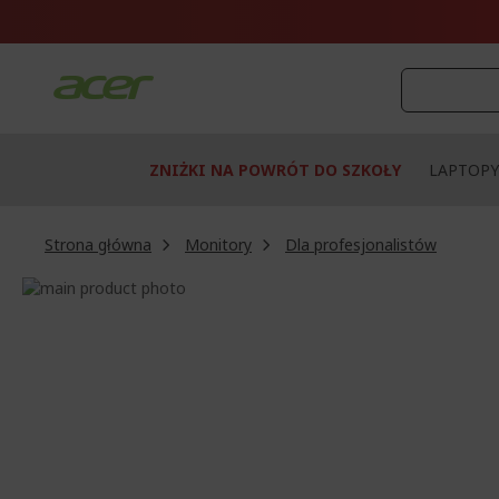
Przejdź
do
treści
ZNIŻKI NA POWRÓT DO SZKOŁY
LAPTOPY
Strona główna
Monitory
Dla profesjonalistów
Przejdź
na
Przejdź
koniec
na
galerii
początek
galerii