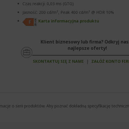
Czas reakcji: 0,03 ms (GTG)
Jasność: 200 cd/m², Peak 400 cd/m² @ HDR 10%
Karta informacyjna produktu
Klient biznesowy lub firma? Odkryj na
najlepsze oferty!
SKONTAKTUJ SIĘ Z NAMI
|
ZAŁÓŻ KONTO FI
macje o serii produktów. Aby poznać dokładną specyfikację techni